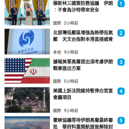
穆斯林三國簽防務協議 伊朗
1
︰不會為沙特帶來安全
國際
2小時前
北部灣低壓區增強為熱帶低氣
2
壓 天文台指對本港直接威脅
不大
本地
9小時前
據報美軍高層提出須考慮伊朗
3
戰事退出方案
國際
5小時前
美國上訴法院維持暫停白宮宴
4
會廳項目
國際
9小時前
霍峽協議等待伊朗高層最終審
5
批 華府料重開航道後解除封