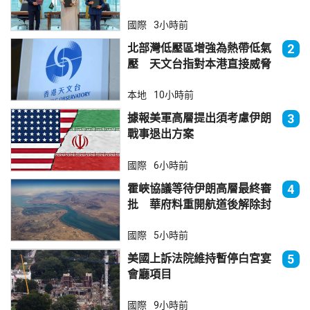
國際
3小時前
北部灣低壓區增強為熱帶低氣
2
壓 天文台指對本港直接威脅
不大
本地
10小時前
據報美軍高層提出須考慮伊朗
3
戰事退出方案
國際
6小時前
霍峽協議等待伊朗高層最終審
4
批 華府料重開航道後解除封
鎖
國際
5小時前
美國上訴法院維持暫停白宮宴
5
會廳項目
國際
9小時前