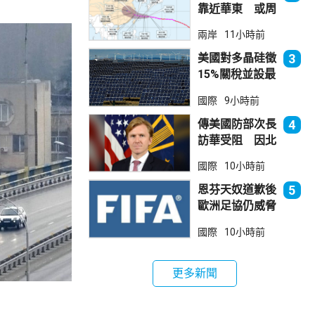
靠近華東 或周
日登陸浙閩沿岸
兩岸
11小時前
美國對多晶硅徵
3
15%關稅並設最
低價格 盧特尼
國際
9小時前
克：中國無法再
傾銷
傳美國防部次長
4
訪華受阻 因北
京不滿美對台軍
國際
10小時前
售
恩芬天奴道歉後
5
歐洲足協仍威脅
罷踢世界盃等賽
國際
10小時前
事
更多新聞