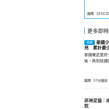
國際
23.02.2
更多即時
泰國
精選
兇 累計最少
泰國暖武里府
後，再到就讀
內，2宗案件
其中2人傷勢嚴
警方指，槍手
國際
57分鐘前
毫米口徑手槍
過後再回校行
槍手曾在課室
非洲足協：
手槍換子彈。
奴