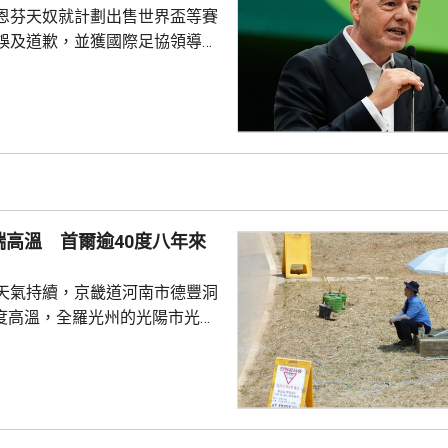
發子彈。調查指...
恩芬天奴就計劃出售世界盃等賽
誤及道歉，並獲國際足協領導層
非洲足協亦發聲明指，54個成員
支持恩芬天奴，感謝他多年來對
持。主席莫特塞佩表示，歡迎國
查今次爭議事件，但同時呼籲要
透明度。 非洲足協的表
協的立場完全不同。歐洲足協重
奴擔任國際足協主席已失去信
端高溫 首爾逾40度八年來
留任，將抵制未來的世界盃...
天氣持續，京畿道河南市德豐洞
7度高溫，全羅光州的光陽市光陽
區亦錄得40.2度，是首爾自
1日以來首次超過40度。江原道寧
州市金沙面，及慶尚南道密陽市
廳指，今年6月1日
14.8日「酷暑天」，即最高氣