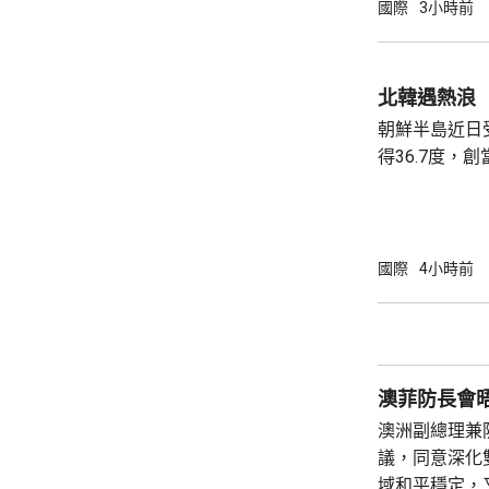
國際
3小時前
北韓遇熱浪
朝鮮半島近日
得36.7度，
《勞動新聞》
引述平壤醫院
消暑食品，亦
食品進補。《
國際
4小時前
狗肉湯是傳統
肉湯有藥用價值。 北韓官媒亦藉熱
金正恩建立親
酷熱天氣下視察
澳菲防長會
澳洲副總理兼
議，同意深化
域和平穩定，