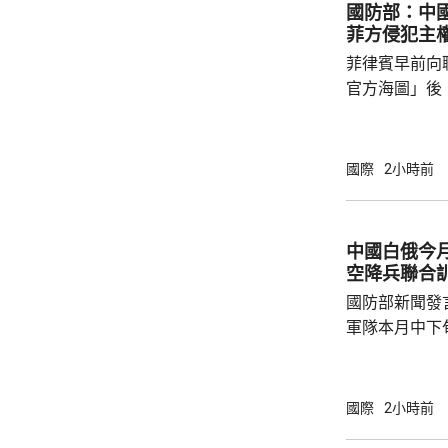
國防部：中
溫超過33度，
菲方侵犯主
四高。夜間最
菲律賓早前向
帶夜」亦...
官方海圖」後
海、領空和周
國海警亦在附
被菲方批評是非法行為。
國際
2小時前
曦強調，黃岩
和平、有效行
據國際法宣布
中國白俄今月
方行徑嚴重侵
空降兵聯合
國際關係基本準
國防部新聞發
軍隊本月中下旬
空降兵聯合訓
題，主要開展
剿與固守等演
國際
2小時前
聯訓，有助進