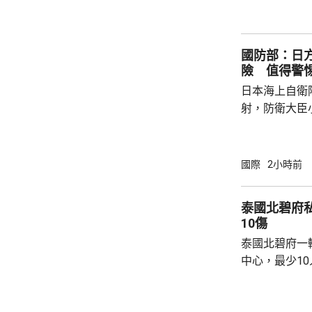
強兩軍務實合作。 兩國對上一次軍
7月，當時在
恐行動為背景的
國防部：日
訓練。至於「神
險 值得警
日本海上自衛
射，防衛大臣
峻、最複雜的
一種反擊手段
批評日方加快
國際
2小時前
獗、十分危險
日方所謂周邊
泰國北碧府
守防衛規制，加
10傷
說，真正威脅
泰國北碧府一
恰是日本國內謀
中心，最少1
團體正在現場
故原因有待調