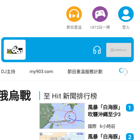
節目重溫
1872玩一陣
登入
搜尋
DJ主持
my903.com
節目重溫服務計劃
俄烏戰
至 Hit 新聞排行榜
風暴「白海豚」
1
吹襲沖繩至少3
傷 近500航班
國際
6小時前
取消
風暴「白海豚」
2