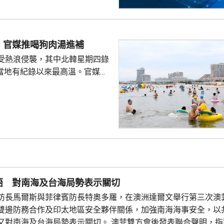
 官媒推喝狗肉湯進補
受熱浪侵襲，其中北韓星期四錄
創當地有紀錄以來最高溫。官媒
日前刊登文章，介紹消暑食品，
的醫生，建議進食西瓜、青瓜等
推介進食狗肉湯、紅豆粥等營養
勞動新聞》另一篇專題文章形容
的夏季食品，並引用諺語，指狗
浪，為領袖
民形象，包括回顧金正恩以往在
地盤和工廠的情況，以...
晤 對南海及台海局勢表示關切
防長馬爾斯與菲律賓防長特奧多羅，在澳洲達爾文舉行第三次澳
雙邊防務合作及印太地區安全夥伴關係，加強南海海事安全，以
又對南海及台海局勢表示關切。 澳菲雙方會後發表聯合聲明，指