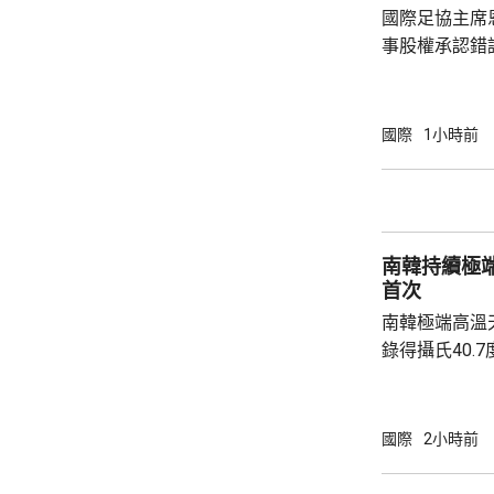
園，共檢獲34
國際足協主席
事股權承認錯
全力支持後，
協會一致重申
非洲足球的支
國際
1小時前
際足協承諾審
進行良好管治及增加
態，與歐洲足
申，對恩芬天
南韓持續極
心，只要他繼續
首次
南韓極端高溫
錄得攝氏40.
邑，及首爾蘆原
2018年8月
越、京畿道驪
國際
2小時前
等地，亦高達39.8度。 氣象
起，全國平均有