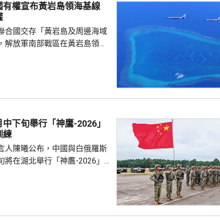
國有權宣布黃岩島領海基線
是自1973年有紀錄以來同期第
權
低氣溫保持在25度或以上的「熱
聯合國交存「黃岩島及周邊海域
，解放軍南部戰區在黃岩島領
邊海空域組織海空聯合演訓，中
近海域組織維權執法管控演練，
 國防部新聞發言人陳
島是中國固有領土，中方持續、
使主權和管轄權，是唯一有權依
黃岩島領海基線的國家，譴責菲
中下旬舉行「神鷹-2026」
犯中國領土主權，違反國際法與
訓練
則，非法無效，而中方組織...
言人陳曦公布，中國與白俄羅斯
將在湖北舉行「神鷹-2026」
練，以聯合城鎮反恐行動為課
偵察與反偵察、奪控與防衛、清
練，是雙方第4次舉行有關系列
一步提升參訓部隊實戰能力，加