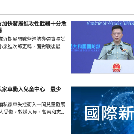
演是在前年
白俄羅斯布列斯特附近舉行以反
「雄鷹突擊-2024」陸軍聯合
方加快發展進攻性武器十分危
鷹」系列對上一次...
惕
隊近期展開戰斧巡航導彈實彈試
小泉進次郎更稱，面對戰後最嚴
安全環境，遠程導彈將成為日本
。國防部新聞發言人陳曦回應，
發展進攻性武器的動向日益猖
，值得地區國家高度警惕，強調
安全威脅只是突破和平憲法和專
私家車衝入兒童中心 最少
速推進再軍事化的藉口。 陳曦
日本安全、地區和平穩定的，恰
輛私家車失控衝入一間兒童發展
求擴軍備武、加速再軍事化...
0人受傷。救援人員、警察和志願
展開救援，將傷者送院治理，事
查。