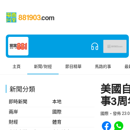
主頁
新聞/財經
節目精華
馬路的事
最
美國
新聞分類
事3周
即時新聞
本地
兩岸
國際
國際
發佈 23.0
Share to Face
Share t
財經
體育