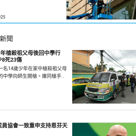
025
新聞
少年槍殺祖父母後回中學行
8死23傷
一名14歲少年在家中槍殺祖父母
的中學向師生開槍。連同槍手在
共造成最少8人死亡、23人受傷，
重。槍手犯案動機未明。 當地
當地早上先在家中，用祖父的9
，槍殺同住的祖父和祖母，10時
兇。網上片段見到，穿紫色衣的
外的走廊行過，亦有人拍到他為
成員協會一致重申支持恩芬天
校方事後疏散學生，警方圍封校