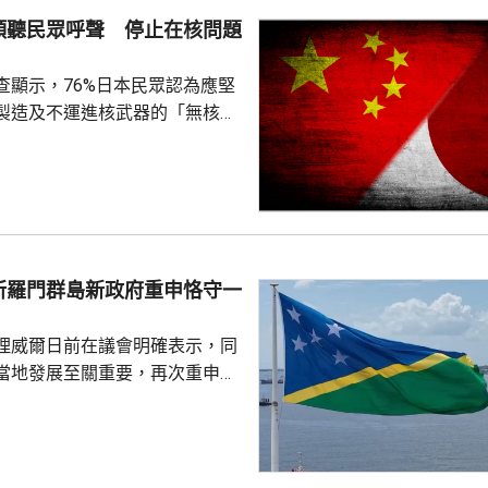
持其他不受歡迎的組織。
傾聽民眾呼聲 停止在核問題
查顯示，76%日本民眾認為應堅
製造及不運進核武器的「無核三
77%民眾反對美國將核武器部署
共享」構想。在北京，外交部發
指，民調結果充分反映日本主流
核立場，對來之不易的和平與繁
本官員公然炒作「核選項」、試
三原則」，暴露出日本右翼勢力
所羅門群島新政府重申恪守一
治、軍事野心，是拿一億多日本
人民的未來豪賭。 林劍指出，民心不...
理威爾日前在議會明確表示，同
當地發展至關重要，再次重申所
府將恪守一個中國原則。在北
言人林劍回應指，世界上只有一
是中國領土不可分割的一部分，
門群島新政府重申堅定恪守一個