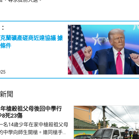
：
克蘭礦產磋商近達協議 據
條件
025
新聞
少年槍殺祖父母後回中學行
8死23傷
一名14歲少年在家中槍殺祖父母
的中學向師生開槍。連同槍手在