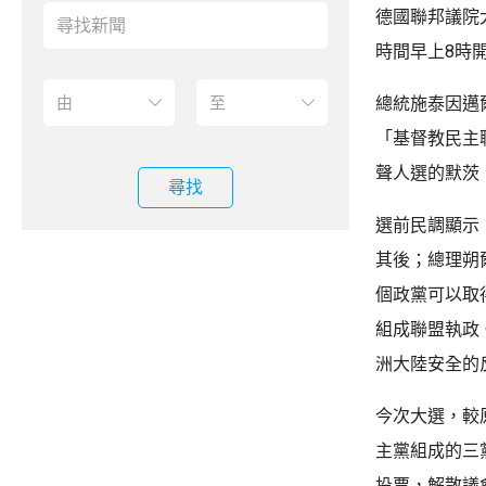
德國聯邦議院
時間早上8時
總統施泰因邁
「基督教民主
聲人選的默茨
尋找
選前民調顯示
其後；總理朔
個政黨可以取
組成聯盟執政
洲大陸安全的
今次大選，較
主黨組成的三
投票，解散議