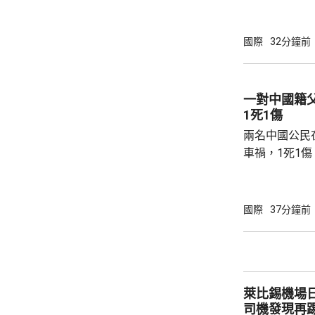
內，2宗案件
傷，其中9人
當地警方指，
國際
32分鐘前
毫米口徑手槍
過後再回校行
槍手曾在課室
一對中國籍
手槍換子彈。
1死1傷
園，共檢獲34發
兩名中國公民
車禍，1死1
傳媒報道，死
單車去到一處
歲父親當場死
國際
37分鐘前
治。死者遺體
國駐泰國大使
後，已聯繫辦
者，妥善保存
萊比錫機場
內的親屬，將為
司機發現再