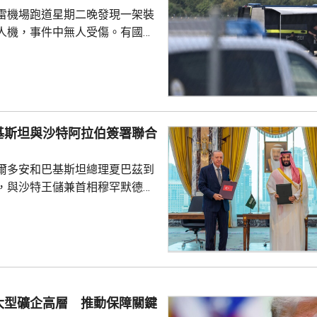
雷機場跑道星期二晚發現一架裝
人機，事件中無人受傷。有國會
一名機場巴士司機發現無人機低
踢落，無人機之後跌下地面，形
膽及勇敢，亦非常危險，但就因
次無人機襲擊。薩克森州內政部
行為，但指不應仿傚，應先通知
基斯坦與沙特阿拉伯簽署聯合
近被發現，檢察官已展開反恐調
爾多安和巴基斯坦總理夏巴茲到
言人表示，總理默茨已召...
，與沙特王儲兼首相穆罕默德在
，簽署聯合防務協議，期望增強
行為的集體威懾力，如果三國中
武裝攻擊，都會被視為對三國的
要加強三國在各個領域的防務合
述有土耳其官員指，協議純屬防
大型礦企高層 推動保障關鍵
諾為防禦目的提供相互支持，不