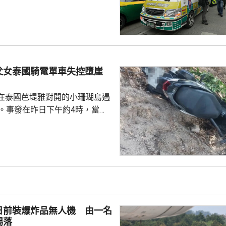
共造成最少8人死亡、30多人受
傷勢嚴重，另外10多人已出院。
槍手早上先在家中，用祖父的9
，槍殺同住的祖父和祖母，10時
兇。網上片段見到，穿紫色衣的
外的走廊行過，亦有人拍到他為
父女泰國騎電單車失控墮崖
校方事後疏散學生，警方圍封校
子彈和2個備...
在泰國芭堤雅對開的小珊瑚島遇
傷。事發在昨日下午約4時，當地
者是一對父女，當時騎租用的電
彎位落斜時，失控跌落懸崖，51
亡，年約30歲的女兒受傷送院救
安放在醫院，等待家屬認領。 中
館表示，收到中國公民傷亡信息
案警局及醫院，要求積極救治傷
死者遺體。使館已聯繫死者在國
日前裝爆炸品無人機 由一名
家屬在泰國善後提...
踢落