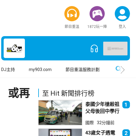
節目重溫
1872玩一陣
登入
搜尋
DJ主持
my903.com
節目重溫服務計劃
 或再
至 Hit 新聞排行榜
泰國少年槍殺祖
1
父母後回中學行
兇 累計最少8
國際
32分鐘前
死23傷
43歲女子遇電
2