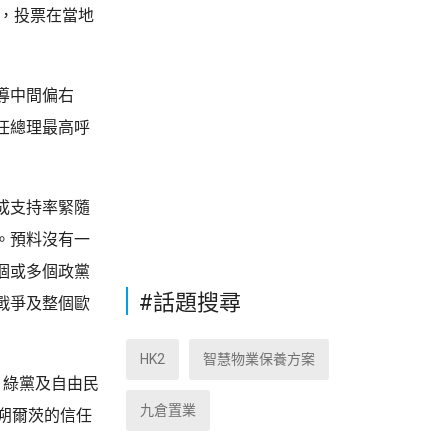
票，投票在當地
導中間偏右
任總理最高呼
成支持率緊隨
。預料沒有一
個或多個政黨
#話題搜尋
戰爭及整個歐
HK2
智慧物業保養方案
、綠黨及自由民
九倉置業
朔爾茨的信任