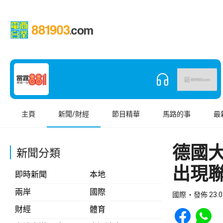
主頁
新聞/財經
節目精華
馬路的事
最
德國
新聞分類
出現
即時新聞
本地
兩岸
國際
國際
發佈 23.0
Share to Face
Share t
財經
體育