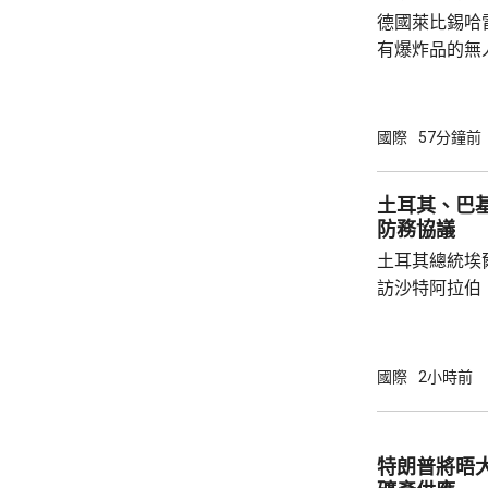
德國萊比錫哈
有爆炸品的無
議員透露，是
空飛行，將其
容司機行為大
國際
57分鐘前
此可能阻止一
長讚揚司機的
土耳其、巴
當局。 報道指，涉事無人機在一架烏克蘭安東
防務協議
諾夫運輸機附
土耳其總統埃
查。德國政府發
訪沙特阿拉伯
聖城麥加會面
針對任何侵略
任何一國遭受
國際
2小時前
攻擊。 協議未有具體提到涉及哪些防務承諾或
義務，但指明
作。路透社引
特朗普將晤
禦性質，僅承