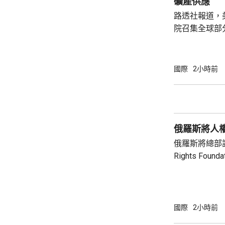
礦產供應
針對任何國家、
路透社報道，
院召集全球部
保障美國和盟
指，雖然特朗
但華府正急需
國際
2小時前
損的武器庫存
彈，而稀土、
關重要，同時
鏈的依賴，計
俄羅斯將人
錄。 消息人士預計，出席的業界巨頭包括全
球...
俄羅斯將總部設
Rights Fo
基金會由已故
尤利婭擔任主席。 俄羅斯檢察院指
會在其「暴政
完全專制政權
國際
2小時前
動，有關行為