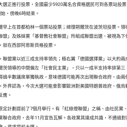
大選正進行投票，全國最少5920萬名合資格選民可到各票站投
開始，傍晚6時結束。
爾早上在首都柏林一個票站投票；總理朔爾茨在波茨坦投票。領
聯盟」及姊妹黨「基督教社會聯盟」所組成聯盟出選、被視為下
，就在西部阿恩斯貝格投票。
，聯盟黨以近三成支持率領先；極右翼「德國選擇黨」以大約兩
爾茨領導的中間偏左「社會民主黨」，只以一成半支持率排第三
得過半數議席單獨執政，意味德國可能再次出現聯合政府，由兩
。外界認為，今次大選可能會影響歐洲對美國特朗普政府、俄烏
反應。
原定計劃提前了7個月舉行。有「紅綠燈聯盟」之稱、由社民黨
黨聯合政府，去年11月宣告瓦解。各政黨其達成共識，不通過對
會，尋求提前大選。