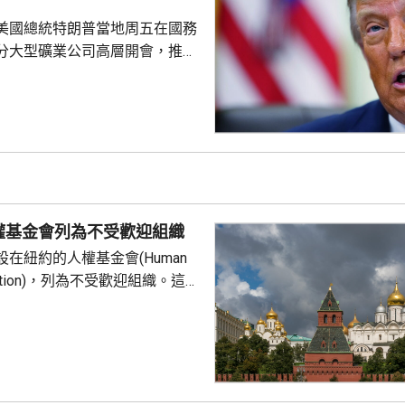
組織或個人，亦向其他區...
美國總統特朗普當地周五在國務
分大型礦業公司高層開會，推動
友關鍵礦產供應的議程。報道
普早前否認彈藥庫存嚴重短缺，
關鍵礦產來補充伊朗戰事期間耗
，包括精確制導導彈與防空攔截
鎢和鍺等礦產供應對這些武器至
當局亦尋求減少美國對中國供應
劃宣布一系列協議和諒解備忘
權基金會列為不受歡迎組織
在紐約的人權基金會(Human
undation)，列為不受歡迎組織。這個
俄羅斯異見人士納瓦爾尼的遺孀
，人權基金
追蹤器」計劃中，將俄羅斯列為
，參與抹黑俄羅斯武裝部隊的活
屬刑事犯罪；基金會又推動反俄