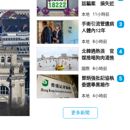
話騙案 損失近
6900萬元
本地
11小時前
手術引流管遺病
3
人體內12年
女醫生石岳容專
本地
8小時前
業失當除牌1個
月
北韓遇熱浪 官
4
媒推喝狗肉湯進
補
國際
8小時前
鄧炳強批記協執
5
委選舉黑箱作
業 警告如危害
本地
4小時前
國安一定「釘死
你」
更多新聞