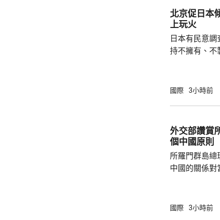
制裁，以及支
北京促日本
上玩火
日本有民意調
持不擁有、不
原則」；另有
至日本的「核
言人林劍回應
國際
3小時前
民意的鮮明反
榮的珍惜。日
圖突破「無核
外交部讚賞
日益膨脹的政
個中國原則
所羅門群島總
中國的關係對
羅門群島新政
京，外交部發
個中國，台灣
國際
3小時前
中方讚賞所羅