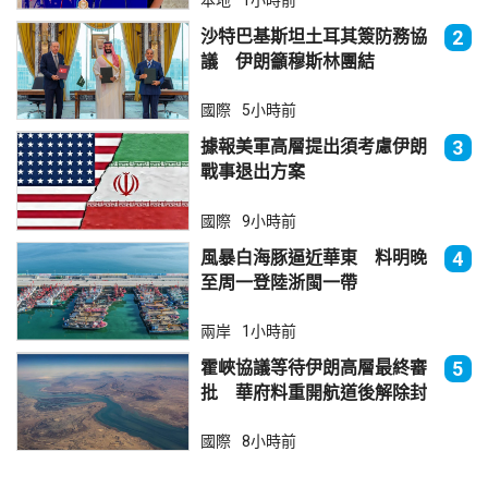
本地
1小時前
沙特巴基斯坦土耳其簽防務協
2
議 伊朗籲穆斯林團結
國際
5小時前
據報美軍高層提出須考慮伊朗
3
戰事退出方案
國際
9小時前
風暴白海豚逼近華東 料明晚
4
至周一登陸浙閩一帶
兩岸
1小時前
霍峽協議等待伊朗高層最終審
5
批 華府料重開航道後解除封
鎖
國際
8小時前