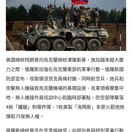
美國總統特朗普向烏克蘭總統澤連斯基，施加越來越大壓
力之際，俄羅斯加強在烏克蘭東部的軍事行動。俄羅斯國
防部宣布，攻取頓涅茨克兩條村鎮，同時航空兵、炮兵和
攻擊無人機摧毀烏克蘭機場的基礎設施、烏軍領導層集中
地、無人機操作員培訓中心和臨時部署點。防空部隊擊落
4枚「鐵鎚」制導炸彈、1枚美製「海瑪斯」多管火箭炮炮
彈和73架無人機。
俄羅斯總統普京在克里姆林宮，向部份參與特別軍事行動