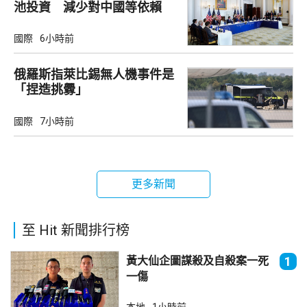
池投資 減少對中國等依賴
國際
6小時前
俄羅斯指萊比錫無人機事件是
「捏造挑釁」
國際
7小時前
更多新聞
至 Hit 新聞排行榜
黃大仙企圖謀殺及自殺案一死
1
一傷