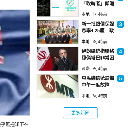
「吹哨者」鄭曦
琳踢保 警：仍
本地
1小時前
進行刑事調查
新一批銀債保證
3
息率4.25厘 政
府：參考市況具
本地
3小時前
吸引力
伊朗總統指聯絡
4
穆傑塔巴非常困
難 斥有人試圖
國際
9小時前
製造分裂
屯馬綫信號設備
5
中午一度故障
服務受阻約2小
本地
6小時前
時恢復
更多新聞
幾乎無通知下在