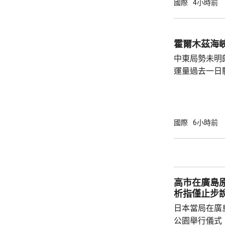
國際
4小時前
同，並投保相
工，踏實賺錢
和高薪誘惑，輕易跳槽。
霍爾木茲海
注以色列方面
中東局勢未明
越嚴厲的清理整
運量過去一日
周三只有2艘
日的8艘。曼
懸掛巴哈馬旗
的20艘。 報道指，伊朗戰事2月開始前，每日
國際
6小時前
約有130至1
德海峽就每日
密切的胡塞武
施海上封鎖，回
高市在廣島原
析指僅止步
日本當局在廣
公園舉行儀式