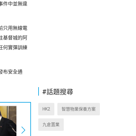
事件中並無違
前只用無線電
往基督城的阿
任何實彈訓練
發布安全通
#話題搜尋
HK2
智慧物業保養方案
九倉置業