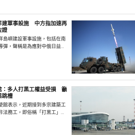
家造成數千萬人民傷亡，妄圖洗
執政當局近來更企圖整軍擴武，
對日本的核保護、圖謀突破「無
洋建軍事設施 中方指加速再
相官邸高官甚至叫囂謀...
佐證
洋島嶼建設軍事設施，包括在南
導彈，聲稱是為應對中俄日益頻
。中國外交部發言人林劍批評日
加速再軍事化的又一佐證，敦促
抹黑，切實反躬自省，認真汲取
在錯誤道路越走越遠。 林劍
日本肆意侵略擴張，犯下滔天罪
館：多人打黑工權益受損 籲
國和世界帶來深重災難，時至今
惑跳槽
省歷史，還故技重施，不斷炮製
使館表示，近期接到多宗建築工
虛假敘事，掩蓋持續強軍擴...
非法務工，即俗稱「打黑工」，
侵害的案件報告，提醒在當地的
嚴格遵守中國和以色列勞務合作
地法律規定，簽訂正規勞務合