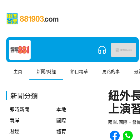
主頁
新聞/財經
節目精華
馬路的事
最
紐外
新聞分類
上演
即時新聞
本地
兩岸
國際
兩岸, 國際
發佈 
Share to Face
Share t
財經
體育