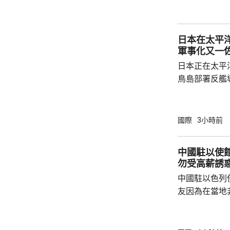
本侵略周邊國
脫侵略罪責，
尋求美國強化
日本在太平
核三原則」，首
軍事化又一
日本正在太平
鳥島部署反艦
繁的軍事行動
方有關行徑是
日方停止造謠
國際
3小時前
歷史教訓，不要
說，二戰時期
中國駐以使
行，為亞洲鄰
勿受高薪誘
日不僅拒絕反
中國駐以色列
周邊國家威脅等
友因為在當地
而導致權益受
建築工人務必
政策要求和當