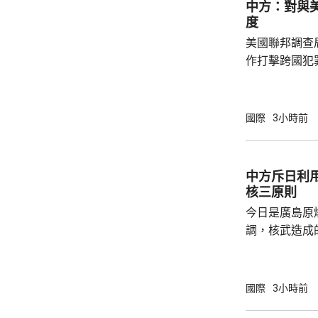
中方：對與
益。 至於中國航母「遼寧艦」去年6月進入太
度
平洋區域，林
美國聯邦調查
防政策，中國軍
作打擊跨國犯
調，中方對與
放態度，願意
神，與美方開
國際
3小時前
展開聯合抓捕
詢問。
中方斥日利
核三原則
今日是廣島原
調，核武造成
爆的特定背景
略擴張的教訓必須警鐘
右翼勢力長期
國際
3小時前
受害者」身份