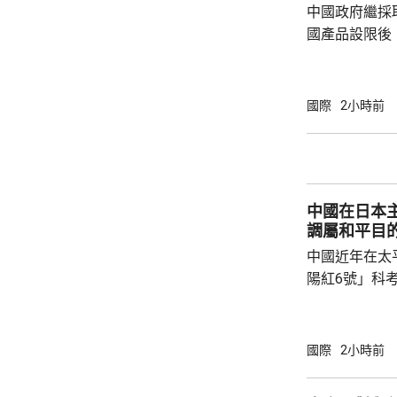
中國政府繼採
國產品設限後
告，對美國網絡安
Network
公告指，為保
國際
2小時前
行，防範網絡
依據《國家安
拓產品實施網絡安全審
美國採取5項
中國在日本
兩用物項對出口管
調屬和平目
中國近年在太
陽紅6號」科
的專屬經濟區
海底開採潛在
林劍回應說，
國際
2小時前
和平目的，嚴
人類對海洋的