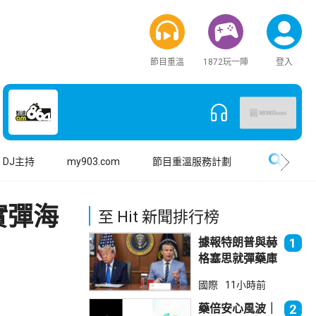
節目重溫
1872玩一陣
登入
搜尋
DJ主持
my903.com
節目重溫服務計劃
實彈海
至 Hit 新聞排行榜
據報特朗普與赫
1
格塞思就彈藥庫
存問題爭執
國際
11小時前
藥倍安心風波｜
2