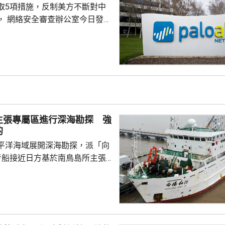
取5項措施，反制美方不斷對中
， 網絡安全審查辦公室今日發公
全公司、派拓（Palo Alto
s）在華銷售產品啟動網絡安全審查。
障關鍵信息基礎設施安全穩定運
安全風險隱患，維護國家安全，
全法》及《網絡安全法》，對派
查。 商務部昨日宣布對
反制措施，包括加強無人機相關
主張專屬區進行深海勘探 強
...
的
平洋海域展開深海勘探，派「向
考船接近日方基於南鳥島所主張
。被問到中方是否計劃在太平洋
的稀土資源，中國外交部發言人
中方開展的海洋科研活動服務是
格遵守國際法規定，旨在提升全
科學認知、促進國際社會整體利