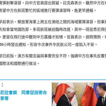
實彈射擊演習，向中方官員提出質疑。拉克森表示，雖然中方在
希望中方在航班繁忙的區域進行實彈演習時，能更早通報。
早前表示，解放軍海軍上周五在澳紐之間的海域實彈演習，但事
先知會當地國防部。多班航班被迫臨時改道，其中一班從悉尼飛
，更是在飛行途中聽到中方廣播才知情。官員表示，按照慣例，
至48小時發出通知，形容今次事件令民航公司一度陷入不安。
部日前指，澳方有關言論與事實完全不符，強調中方在事先反覆
國際法和國際通行做法。
：
尼拉會談 同意促技術合
享等