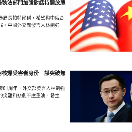
美執法部門加強對話持開放態
劍強調，中國一貫奉行防禦性國
局局長帕特爾稱，希望與中俄合
艦在有關海域活動完全符...
罪。中國外交部發言人林劍強
美國執法部門加強對話溝通持開
繼續本著平等、尊重和互惠精
展執法領域合作。至於雙方是否
行動和人員交流，要向主管部門
用核爆受害者身份 謀突破無
爆81周年，外交部發言人林劍強
的災難和悲劇不應重演，發生核
更應反思銘記，日本軍國主義侵
長鳴。 林劍批評，日本
篡改歷史事實，政治利用「核爆
標籤博取國際同情，刻意淡化日