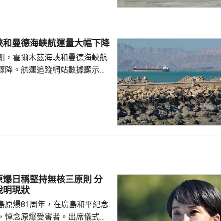
應保險，持有效工作簽證合法務
，切勿輕信不法分子的虛假宣傳
 使館呼籲，要特別關
峽和曼德海峽航運量大幅下降
對「打黑工」行為，正採取越來
朗，霍爾木茲海峽和曼德海峽航
頓和打擊，凡被查處者均會...
驟降。航運追蹤網站數據顯示，
船通過霍爾木茲海峽，少過前一
德海峽方面，數據顯示，只有1艘
的散裝貨船通過，遠少於前一日
40艘船通過霍爾木茲海峽，而曼
有60至70艘船過航。與伊朗關係
裝，上月在紅海對沙特阿拉伯實
應沙特發動...
爆日稱堅持無核三原則 分
說明現狀
島原爆81周年，在廣島和平紀念
，悼念原爆受害者。出席儀式的