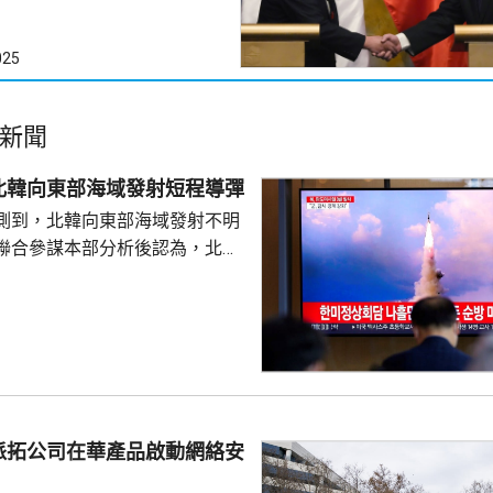
025
新聞
北韓向東部海域發射短程導彈
測到，北韓向東部海域發射不明
聯合參謀本部分析後認為，北韓
導彈，加強監視警戒，並與美日
導彈的信息，保持戒備態勢。 今
42日再度發射彈道導彈，也是今
0次。美國與南韓今個月將舉行戰
自由護盾」聯合軍演，分析認
試射導彈是向美韓表達不滿，並
。
派拓公司在華產品啟動網絡安