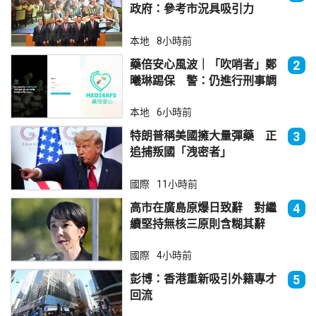
政府：參考市況具吸引力
本地
8小時前
藥倍安心風波｜「吹哨者」鄭
2
曦琳踢保 警：仍進行刑事調
查
本地
6小時前
特朗普稱美國擁大量彈藥 正
3
追捕叛國「洩密者」
國際
11小時前
高市在廣島原爆日致辭 對繼
4
續堅持無核三原則含糊其辭
國際
4小時前
彭博：香港重新吸引外籍專才
5
回流