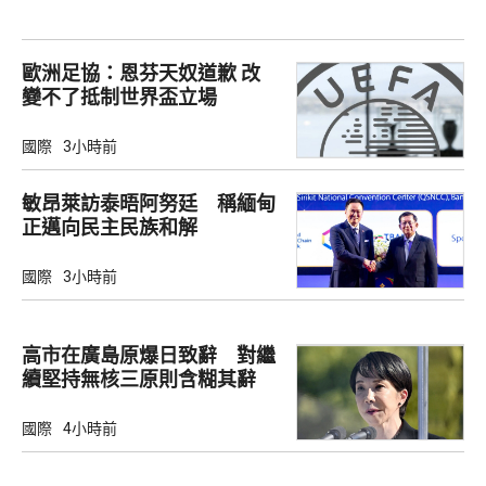
歐洲足協：恩芬天奴道歉 改
變不了抵制世界盃立場
國際
3小時前
敏昂萊訪泰晤阿努廷 稱緬甸
正邁向民主民族和解
國際
3小時前
高市在廣島原爆日致辭 對繼
續堅持無核三原則含糊其辭
國際
4小時前