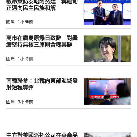
敏昂萊訪泰晤阿努廷 稱緬甸
正邁向民主民族和解
國際
1小時前
高市在廣島原爆日致辭 對繼
續堅持無核三原則含糊其辭
國際
1小時前
南韓聯參：北韓向東部海域發
射短程導彈
國際
3小時前
中方對美國派拓公司在華產品