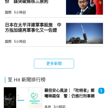
份 謀突破無核三原則
國際
5小時前
日本在太平洋建軍事設施 中
方指加速再軍事化又一佐證
國際
5小時前
更多新聞
至 Hit 新聞排行榜
藥倍安心風波｜「吹哨者」鄭
1
曦琳踢保 警：仍進行刑事調
查
本地
3小時前