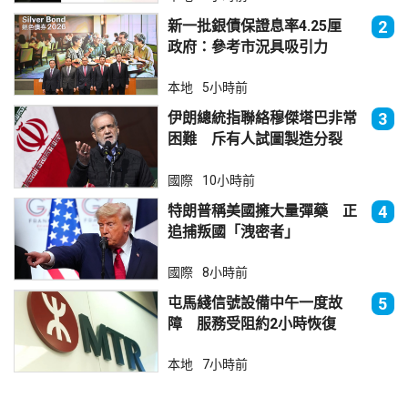
新一批銀債保證息率4.25厘
2
政府：參考市況具吸引力
本地
5小時前
伊朗總統指聯絡穆傑塔巴非常
3
困難 斥有人試圖製造分裂
國際
10小時前
特朗普稱美國擁大量彈藥 正
4
追捕叛國「洩密者」
國際
8小時前
屯馬綫信號設備中午一度故
5
障 服務受阻約2小時恢復
本地
7小時前