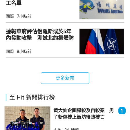
工名單
國際
7小時前
據報華府評估俄羅斯或於5年
內發動攻擊 測試北約集體防
禦
國際
8小時前
更多新聞
至 Hit 新聞排行榜
黃大仙企圖謀殺及自殺案 男
1
子斬傷樓上街坊後墮樓亡