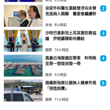
本地
2小時前
泌尿外科醫生葉維晉涉向未曾
2
見面病人開藥 醫委會繼續聆
訊
本地
8小時前
沙特巴基斯坦土耳其簽防務協
3
議 伊朗籲穆斯林團結
國際
10小時前
風暴白海豚逼近華東 料明晚
4
至周一登陸浙閩一帶
兩岸
6小時前
俄羅斯指萊比錫無人機事件是
5
「捏造挑釁」
國際
11小時前