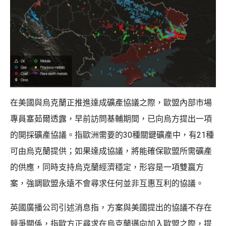
在美國與烏克蘭正推進達成礦產協議之際，歐盟內部市場
專員塞茹爾透露，早前訪問基輔期間，已向烏方提出一項
的開採礦產協議。指歐洲需要的30種關鍵礦產中，有21種
可由烏克蘭提供；如果達成協議，將能確保歐盟所需礦產
的供應，同時支持烏克蘭經濟穩定，形容是一項雙贏方
案，強調歐盟永遠不會尋求任何並非互惠互利的協議。
英國廣播公司引述消息指，方案與美國提出的協議不存在
競爭關係，指歐方正尋求在烏克蘭邁向加入歐盟之際，提