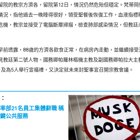
留院的教宗方濟各，留院第12日，情況仍然危殆但穩定。梵蒂岡
情況，指他過去一晚睡得很好，領受聖餐後恢復工作，血液指標
危機，教宗並接受了電腦斷層掃描，檢查肺部感染情況，但教廷
早前透露，88歲的方濟各飲食正常，在病房內走動，並繼續接受
見教廷第二號人物、國務卿帕羅林樞機主教及副國務卿帕拉大主
，及為5人舉行宣福禮，又決定就未來封聖事宜召開宗教會議。
：
率部21名員工集體辭職 稱
鍵公共服務