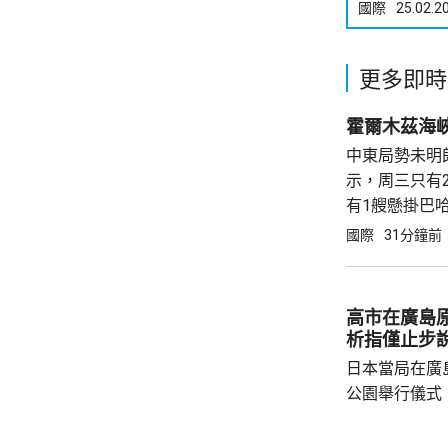
國際
25.02.2
更多即時
霍爾木茲海
中東局勢未明
示，周三只有
有1艘懸掛巴
前，每日約有1
國際
31分鐘前
伊朗關係密切
高市在廣島原
析指僅止步
日本當局在廣
公園舉行儀式
首相高市早苗
經歷原爆的國