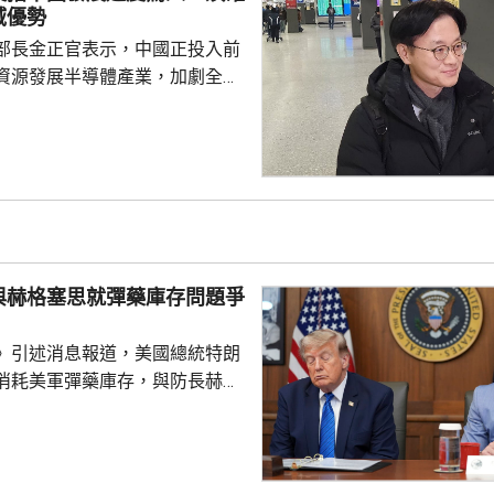
船。有關部門已在周邊設立警戒
域優勢
場部署移動...
部長金正官表示，中國正投入前
資源發展半導體產業，加劇全球
韓亦需要大力支持晶片生產商，
域的優勢。 金正官在南韓
示，預計到2030年前，全球記憶
模將增長至1萬億美元，發展速
性的競爭優勢，又指對中國超乎
度深感擔憂，形容現時形勢緊
半導體產業仍然有能力擴張，政
與赫格塞思就彈藥庫存問題爭
電力和供水等基礎設施...
》引述消息報道，美國總統特朗
消耗美軍彈藥庫存，與防長赫格
道指，特朗普上星期在大衛營出
間指，自己本來以為美軍彈藥問
但後來得知彈藥短缺，質問赫格
會被誤導。據報赫格塞思在會上