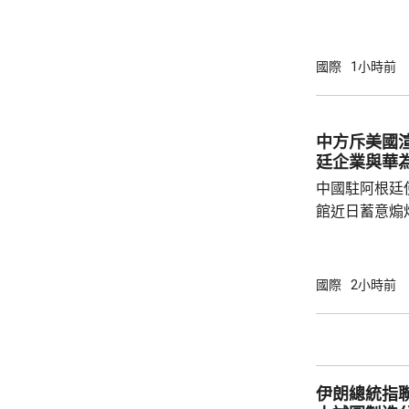
深化執法合作
間在越南與當
工作會談，就
國際
1小時前
嚴厲打擊煙草
冒中國品牌捲
三江說，希望
中方斥美國
制作用，深化信息
廷企業與華
老撾亦與當地公
中國駐阿根廷
館近日蓄意煽
全概念，以吊
華為公司開展
與偏見，極不
國際
2小時前
場原則，批評
卻容不下一間
存和發展，虛
對華認知，停止
伊朗總統指
指，美國駐阿根