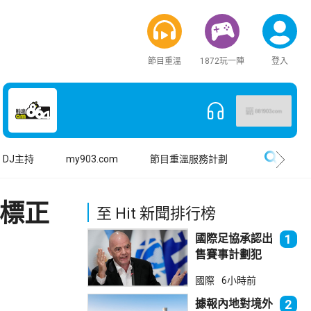
節目重溫
1872玩一陣
登入
搜尋
DJ主持
my903.com
節目重溫服務計劃
指標正
至 Hit 新聞排行榜
國際足協承認出
1
售賽事計劃犯
錯 惟仍全力支
國際
6小時前
持恩芬天奴
據報內地對境外
2