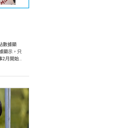
站數據顯
據顯示，只
事2月開始
艘船過航。與
空...