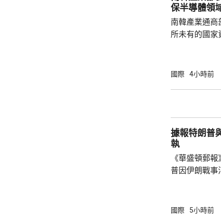
河道截停這艘
保半導體領
區，衛生部門到
南韓產業通商
所未有的國家
科技競爭，南
否則將失去半導體領
一個論壇上表
國際
4小時前
體晶片市場規
度將成為決定
想像的發展速
迫，而南韓的
據報特朗普
府應該透過投資
執
《華盛頓郵報
普因伊朗戰事
塞思爭執。報
席內閣會議期
題已經解決，
國際
5小時前
塞思為何自己