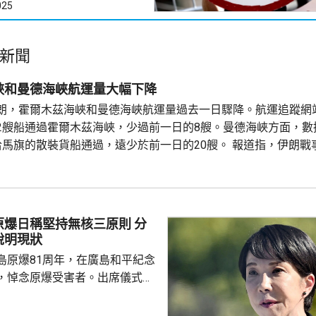
025
新聞
峽和曼德海峽航運量大幅下降
朗，霍爾木茲海峽和曼德海峽航運量過去一日驟降。航運追蹤網
2艘船通過霍爾木茲海峽，少過前一日的8艘。曼德海峽方面，數
哈馬旗的散裝貨船通過，遠少於前一日的20艘。 報道指，伊朗戰
30至140艘船通過霍爾木茲海峽，而曼德海峽就每日有60至70
的胡塞武裝，上月在紅海對沙特阿拉伯實施海上封鎖，回應沙特發動
爆日稱堅持無核三原則 分
說明現狀
島原爆81周年，在廣島和平紀念
，悼念原爆受害者。出席儀式的
致辭時指，日本作為世界上唯一
家，肩負為實現無核武世界而不