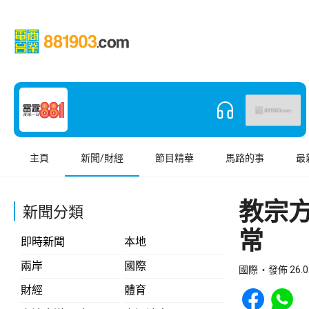
主頁
新聞/財經
節目精華
馬路的事
最
教宗
新聞分類
常
即時新聞
本地
兩岸
國際
國際
發佈 26.0
Share to Face
Share t
財經
體育