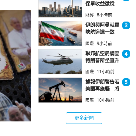
保單收益徵稅
20% 保誠滙控
財經
8小時前
倫敦股價急跌
伊朗與阿曼就霍
3
峽航道達一致
大部分經伊朗領
國際
9小時前
海
聯邦航空局調查
4
特朗普所坐直升
機遭遇的飛行安
國際
11小時前
全事件
據報伊朗警告若
5
美國再施襲 將
攻擊波斯灣地區
國際
10小時前
能源設施
更多新聞