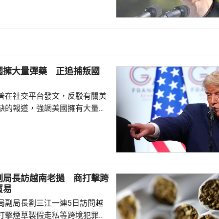
，強調將繼續堅持「無核三原
共同社分析指，近年日本首相在
辭常使用「在堅持的同時」等表
向，但高市今次僅止步於現狀說
高市一貫主張修改無核三原則的
國擁大量彈藥 正追捕叛國
高市在就任首相前就一直主張修改...
普在社交平台發文，反駁有關美
缺的報道，強調美國擁有大量彈
些類型，同時亦有大批彈藥正按
往美國，國防企業正建造美國歷
。特朗普又指，一些「洩密者」
，正追捕他們，並將尋求判處長
副局長訪越南老撾 商打擊跨
後，特朗普上星期在內閣會議質
貿易
思，為何自己會被誤導，以為彈
局副局長劉三江一連5日訪問越
白宮否認報道，強調特朗...
打擊煙草製假走私等跨境犯罪和