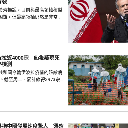
分裂
希齊揚說，目前與最高領袖穆傑
困難，但最高領袖仍然是非常重
，能推動伊朗繼續前進，又指有
巴尊重不同意見的正常決策過
製造分裂。 伊朗國營電視
希齊揚引述穆傑塔巴指，即使最
過程中原則上持反對意見，但如
拉近4000宗 船隻疑現死
進，他也會接受。舉例指穆傑塔
停檢測
關委員會提交報告後表示，只要
共和國今輪伊波拉疫情的確診病
四分三票數支持，他就會接...
宗。截至周二，累計錄得3973宗
801宗死亡。當地一艘船出現疑似
日被當局截停，全船進行檢測。
涉事船隻由疫區之一、東部喬波
乘客在西北部蒙加拉省下船後，
拉症狀，前往求醫後死亡；當局
，並在首都金沙薩約65公里外的
長指中國發展速度驚人 須確