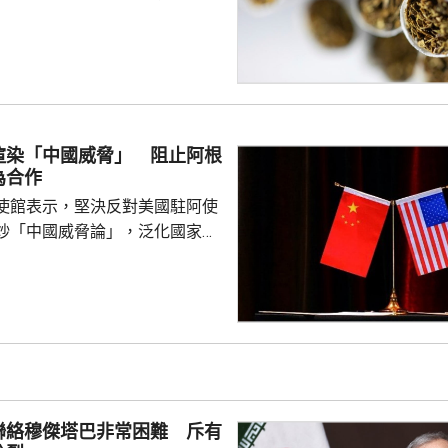
，與兩國有關部門深入交流，期
地海關總局及工貿部負責人舉行
加強執法協作和情報信息互通、
製假走私跨境犯罪、從嚴查處仿
煙商標違法行為等深入交流。劉
充分發揮北部灣海域聯合巡邏機
渲染「中國威脅」 阻止阿根
共享和情報互通。 劉三江在
為合作
安部有關負責人舉行工作...
使館表示，堅決反對美國駐阿使
炒「中國威脅論」，泛化國家安
銷簽證方式阻止阿方企業與中國
正常合作，做法反映美方的傲慢
尊重他國主權並嚴重破壞自由市
美國一貫標榜民主自由價值觀，
外國民營企業在第三國的正常生
偽本質暴露無遺，敦促美方端正
霸權行徑和政治操弄。 中方又
聯絡穆傑塔巴非常困難 斥有
廷大使拉梅拉斯4月時亦...