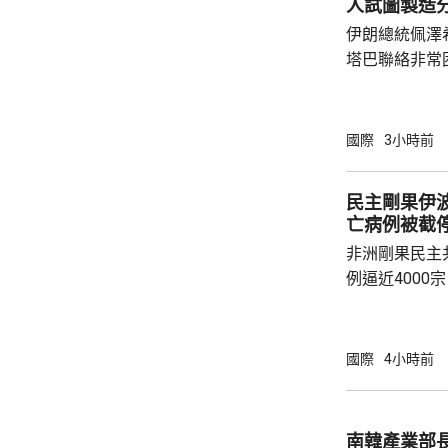
人試圖製造
伊朗總統佩澤
塔巴聯絡非常
要的力量泉源
人利用穆傑塔
程，試圖在伊朗內部
國際
3小時前
台報道，佩澤
高領袖在決策
民主剛果伊波
果相關程序推
亡病例被截
巴最近收到相
非洲剛果民主
報告中的方案獲
例逼近4000
確診，包括1
死亡病例，昨
衛生部表示，
國際
4小時前
省出發，一名
出現疑似伊波
隨即展開追蹤
南韓產業部