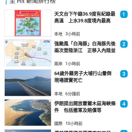
至 Hit 新聞排行榜
天文台下午錄36.9度有紀錄最
1
高溫 上水39.8度境內最高
本地
3小時前
強颱風「白海豚」白海豚先後
2
兩次登陸浙江 正移入內陸並
減弱
兩岸
1小時前
64歲外籍男子大埔行山暈倒
3
現場證實死亡
本地
6分鐘前
伊朗提出開放霍爾木茲海峽條
4
件 包括撤軍及賠償等
國際
10小時前