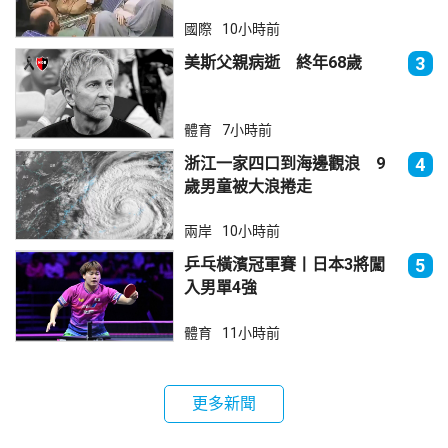
國際
10小時前
美斯父親病逝 終年68歲
3
體育
7小時前
浙江一家四口到海邊觀浪 9
4
歲男童被大浪捲走
兩岸
10小時前
乒乓橫濱冠軍賽丨日本3將闖
5
入男單4強
體育
11小時前
更多新聞