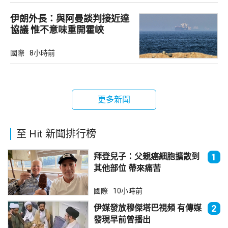
伊朗外長：與阿曼談判接近達
協議 惟不意味重開霍峽
國際
8小時前
更多新聞
至 Hit 新聞排行榜
拜登兒子：父親癌細胞擴散到
1
其他部位 帶來痛苦
國際
10小時前
伊媒發放穆傑塔巴視頻 有傳媒
2
發現早前曾播出