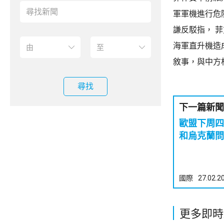
軍軍機進行危
謙反駁指， 
海軍直升機造
敘事，與中方
尋找
下一篇新聞
歐盟下周四召開
和烏克蘭問
國際
27.02.2
更多即時