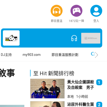
節目重溫
1872玩一陣
登入
搜尋
DJ主持
my903.com
節目重溫服務計劃
敘事
至 Hit 新聞排行榜
黃大仙企圖謀殺
1
及自殺案 男子
斬傷樓上街坊後
本地
1小時前
墮樓亡
泌尿外科醫生葉
2