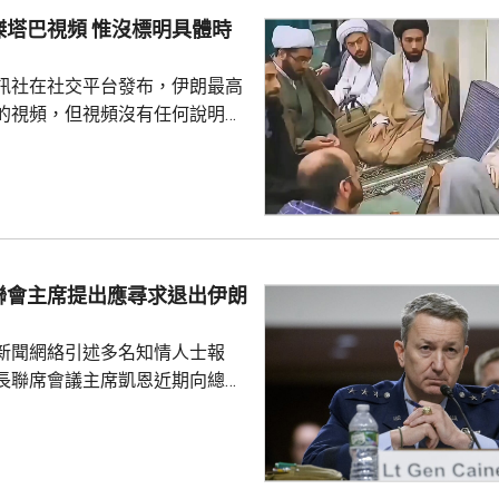
頻 惟沒標明具體時
訊社在社交平台發布，伊朗最高
的視頻，但視頻沒有任何說明，
容。 以色列傳媒昨日引
媒體稱，穆傑塔巴從未在美以聯
見過任何伊朗政府成員。他病情
急送往醫院，可能隨時死亡。 穆
替亡父哈梅內伊出任伊朗最高領
有公開露面 ，亦沒有出席上月哈
聯會主席提出應尋求退出伊朗
活動。
新聞網絡引述多名知情人士報
長聯席會議主席凱恩近期向總統
高級幕僚、包括副總統萬斯、國
中央情報局局長拉特克利夫等商
級伊朗軍事行動的憂慮，並提出
事的路徑。 CNN說，相較