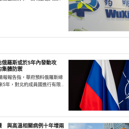
決定。美國聯邦地區法院星期五
欠缺證據，證明有關決定的合理
止執行決定。藥明康德對法院裁
認為此舉減輕公司被列入名單所
響，相信在客觀公平的司法審訊
 美國國防部6月將阿
及比亞迪等中國企業，列為支援
，多間被列入名單的公司事...
估俄羅斯或於5年內發動攻
約集體防禦
情報報告指，華府預料俄羅斯總
來5年，對北約成員國進行有限
測試北約團結程度，以及對集體
攻擊或小規模入侵等，最有可能
的海三國或波蘭採取行動；有華
都相信，如果普京未能找到體面
續 與高溫相關病例十年增兩
戰事的方式，便可能會升級對北