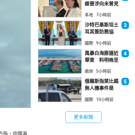
維晉涉向未曾見
面病人開藥 醫
本地
7小時前
委會繼續聆訊
沙特巴基斯坦土
3
耳其簽防務協
議 伊朗籲穆斯
國際
9小時前
林團結
風暴白海豚逼近
4
華東 料明晚至
周一登陸浙閩一
兩岸
5小時前
帶
俄羅斯指萊比錫
5
無人機事件是
「捏造挑釁」
國際
10小時前
更多新聞
方指，中國海