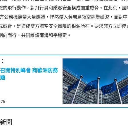
險的飛行動作，對飛行員和乘客安全構成嚴重威脅。在北京，國
菲方公務機攜帶大量媒體，悍然侵入黃岩島領空挑釁碰瓷，並對中
成威脅，是造成雙方海空安全風險的根源所在。要求菲方立即停
相向而行，共同維護南海和平穩定。
：
特別峰會 商歐洲防務
題
025
新聞