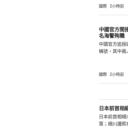
邦迪後，由5
國際
2小時前
中國官方間接
名海警殉職
中國官方追授
稱號，其中兩
中犧牲。與中
賓船隻期間，
意味中國時隔
國際
2小時前
2名海警人員殉職。 中國退役軍
的「中華英烈
去年8月11
追記一等功。
日本前首相
中不幸犧牲，同
日本前首相細
策；細川護熙