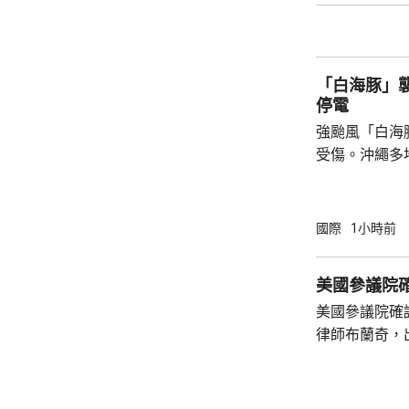
於派遣地面部
朗，來達成作
可能實現。他
「白海豚」襲
小規模的軍事升
停電
強颱風「白海
受傷。沖繩多
民眾被強風吹
施時跌倒受傷
縣奄美群島亦
國際
1小時前
避難中心。那
「白海豚」吹
美國參議院
最大風速每小
美國參議院確
時216公里。
律師布蘭奇，
200毫米，預
和黨參議員倒
共和黨主導的
奇的任命。 特朗普今年4月解僱時任司法部長