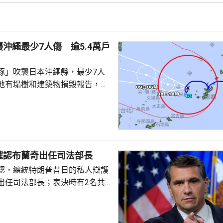
隊，特朗普更傾向於透過空襲伊
戰目標，但凱恩等官員認為不太
們希望讓特朗普意識到，即便是
沖繩最少7人傷 逾5.4萬戶
級也可能引發負面效應，...
豚」吹襲日本沖繩縣，最少7人
地有塌樹和建築物損毀報告，有
倒受傷，亦有民眾在準備防風措
。全縣逾1.4萬戶停電；鹿兒島
有近4萬戶停電，幾百人疏散到
霸機場關閉，航班升降取消。
襲沖繩時的威力強大，中心附近
確認布蘭奇出任司法部長
時162公里，陣風最大風速每小
認，總統特朗普昔日的私人辯護
沖繩部分地區24小時雨量超過
出任司法部長；表決時有2名共
計「白海豚」移動速...
戈，聯同民主黨人投反對票，但
眾議院，仍以50對49票通過布蘭