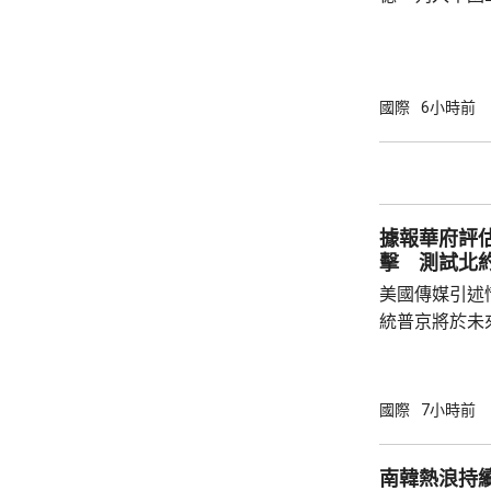
院挑戰華府的
裁定，國防部
性，並頒令阻
決表示歡迎，
國際
6小時前
帶來的不利影
後，事實終將不辯自明。
里巴巴、百度
中國軍方的實體
據報華府評
擊 測試北
美國傳媒引述
統普京將於未
度的攻擊，以
防禦的決心。 據報報告列出多個攻擊的可能
性，包括網絡
國際
7小時前
的是針對波羅
府和北約官員
南韓熱浪持
地結束烏克蘭