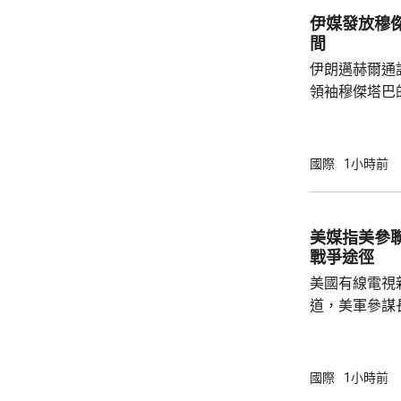
伊媒發放穆傑塔巴視
間
伊朗邁赫爾通
領袖穆傑塔巴
也沒有具體的時間和內
述伊朗反對派
合空襲後，會
國際
1小時前
危重，已被緊
傑塔巴3月接
袖後，一直未
美媒指美參
梅內伊的葬禮
戰爭途徑
美國有線電視
道，美軍參謀
特朗普的多名
務卿魯比奧及
討，表達對升
國際
1小時前
美國需要找到退出戰