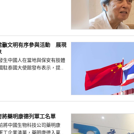
指，高市去年在國會發表台灣有
關係惡化，嚴重降溫的日中關係
帶來巨大損失。高市未有採取措
，難免被批評是不負責任。他認
美國總統特朗普會面時顯得過於
對美中的距離感和如何保持平衡
館籲文明有序參與活動 展現
略。 對於上月國會通過
象
皇室典範》，細川批評是執...
發生中國人在當地與保安有肢體
國駐泰國大使館發布表示，提醒
要遵守當地法律法規，文明有序
覺服從活動現場秩序和管理規
、禮貌待人，展現中國公民良好
當地民眾，珍惜和自覺維護「中
又指，參與活動的
好準備，了解活動規則，包括入
府將藥明康德列軍工名單
帶物品等要求，如發生糾紛或合
前將中國生物科技公司藥明康
，應保持冷靜，依法理性維...
軍工企業清單，藥明康德入稟法