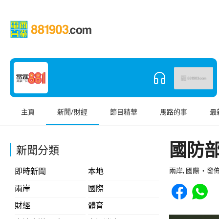
主頁
新聞/財經
節目精華
馬路的事
最
國防
新聞分類
即時新聞
本地
兩岸, 國際
發佈 
Share to Face
Share t
兩岸
國際
財經
體育