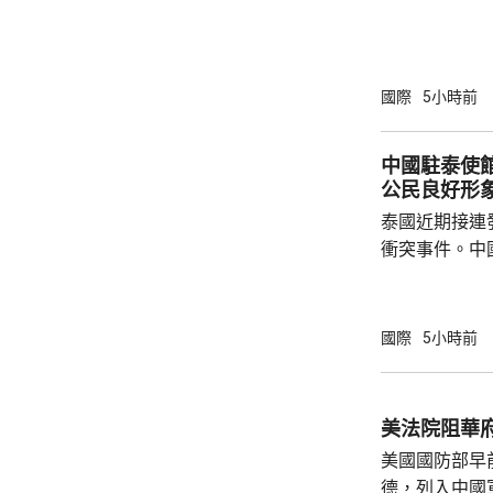
秋》月刊撰文
事論，令日中
正給日本國民
施，打破僵局
國際
5小時前
為，高市在與
興奮，在處理
中國駐泰使
方面，看不出有什麼戰
公民良好形
修改後的新版《
泰國近期接連
衝突事件。中
到泰國的公民
參與活動，自
定，文明旅遊
國際
5小時前
形象，並尊重
泰一家親」傳統友誼。 使館
公民要提前做
美法院阻華
場、拍攝、攜
美國國防部早
法權益受到侵害
德，列入中國