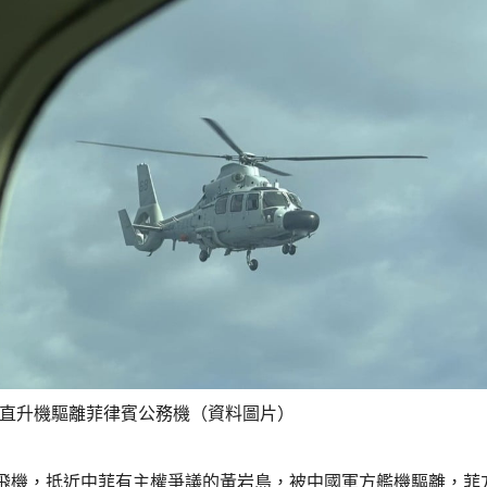
9直升機驅離菲律賓公務機（資料圖片）
飛機，抵近中菲有主權爭議的黃岩島，被中國軍方艦機驅離，菲