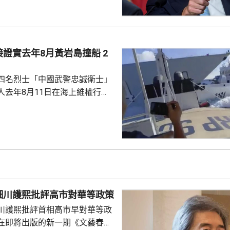
2歲的布蘭奇擔任代理司法部長。
證實去年8月黃岩島撞船 2
四名烈士「中國武警忠誠衛士」
人去年8月11日在海上維權行動
國海警船當日在黃岩島追逐菲律
與解放軍軍艦相撞的時間吻合，
一年首次間接證實撞船事件造成
人事務部主管
網」資料顯示，22歲的衣昕玉在
日參與南海一線維權行動犧牲，被
25歲的程龍同日在海上維權行動
細川護熙批評高市對華等政策
樣追記一等功。...
川護熙批評首相高市早對華等政
在即將出版的新一期《文藝春