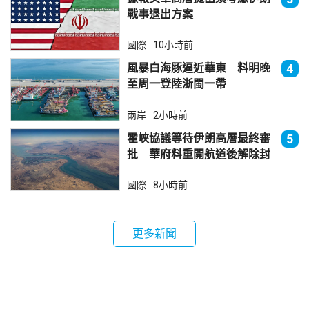
戰事退出方案
國際
10小時前
風暴白海豚逼近華東 料明晚
4
至周一登陸浙閩一帶
兩岸
2小時前
霍峽協議等待伊朗高層最終審
5
批 華府料重開航道後解除封
鎖
國際
8小時前
更多新聞