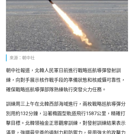
來源：朝中社
朝中社報道，北韓人民軍日前進行戰略巡航導彈發射訓
練，向對手展示核作戰手段的準備狀態和核威懾可靠性，
確保戰略巡航導彈部隊熟練執行突發火力任務。
訓練周三上午在北韓西部海域進行，兩枚戰略巡航導彈分
別用約132分鐘，沿著橢圓型軌道飛行1587公里，精確打
擊目標。北韓領袖金正恩觀摩訓練，對發射訓練結果表示
滿意，強調最完善的遏制力和防禦力，是用強大的攻擊力