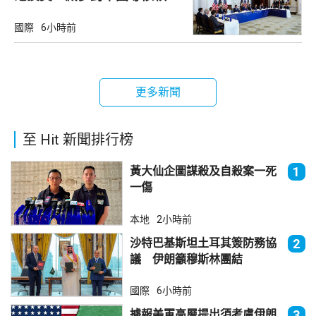
國際
6小時前
更多新聞
至 Hit 新聞排行榜
黃大仙企圖謀殺及自殺案一死
1
一傷
本地
2小時前
沙特巴基斯坦土耳其簽防務協
2
議 伊朗籲穆斯林團結
國際
6小時前
據報美軍高層提出須考慮伊朗
3