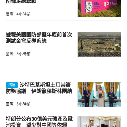
南韓足總致歉
國際
4小時前
據報美國國防部擬年底前首次
測試金穹反導系統
國際
5小時前
沙特巴基斯坦土耳其簽
精選
防務協議 伊朗籲穆斯林團結
國際
6小時前
特朗普公布30億美元礦產及電
池投資 減少對中國等依賴