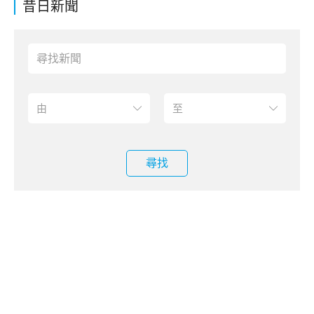
昔日新聞
尋找