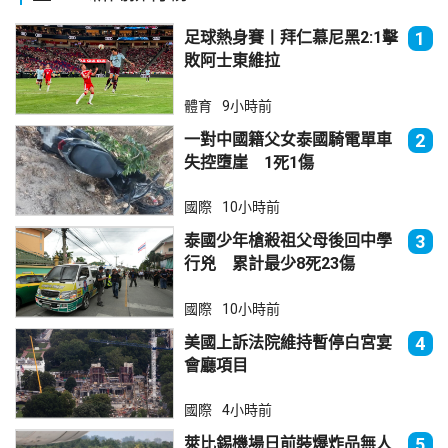
足球熱身賽丨拜仁慕尼黑2:1擊
1
敗阿士東維拉
體育
9小時前
一對中國籍父女泰國騎電單車
2
失控墮崖 1死1傷
國際
10小時前
泰國少年槍殺祖父母後回中學
3
行兇 累計最少8死23傷
國際
10小時前
美國上訴法院維持暫停白宮宴
4
會廳項目
國際
4小時前
萊比錫機場日前裝爆炸品無人
5