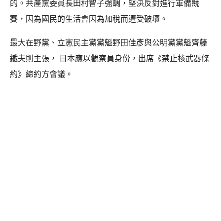
的。共產黨委員長田村智子強調，堅決反對進行軍備競
賽，因為國民的生活會因為加稅而遭受破壞。
最大在野黨、立憲民主黨黨魁野田佳彥與公明黨黨魁齊藤
鐵夫則主張， 日本應以觀察員身份，出席《禁止核武器條
約》締約方會議。