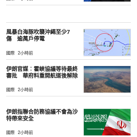
風暴白海豚吹襲沖繩至少7
傷 逾萬戶停電
國際
2小時前
伊朗官媒︰霍峽協議等待最終
審批 華府料重開航道後解除
封鎖
國際
2小時前
伊朗指聯合防務協議不會為沙
特帶來安全
國際
2小時前