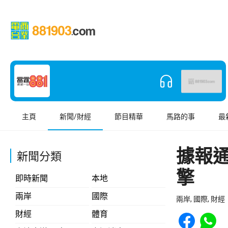
主頁
新聞/財經
節目精華
馬路的事
最
據報
新聞分類
擎
即時新聞
本地
兩岸
國際
兩岸, 國際, 財經
Share to Face
Share t
財經
體育