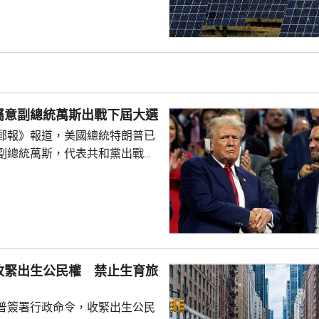
。特朗普又對進口多晶硅和相關
價格，其中多晶硅每公斤21美
100美元；太陽能電池每瓦22
瓦38美仙。 公告又授權
劃，若企業承諾在美國建設、翻
硅、晶圓或太陽能電池等生產設
屬意副總統萬斯出戰下屆大選
1月20日前...
郵報》報道，美國總統特朗普已
副總統萬斯，代表共和黨出戰
白
室與共和黨金主會晤，指希望萬
黨在下屆大選中勝出。據報有特
容，特朗普已私下認定由萬斯
要討論萬斯何時宣布參選，或者
公開表態就仍然為時尚早。報道
收緊出生公民權 禁止生育旅
特朗普圈子的盟友指，特朗普的
會對不同人說不同的話，支...
普簽署行政命令，收緊出生公民