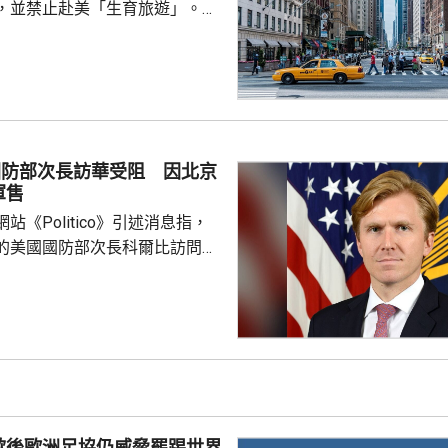
，並禁止赴美「生育旅遊」。行
外國政府僱員、游說人員和敵對
員等，在美國誕下的子女，將不
國公民身份。華府亦禁止透過赴
獲得美國公民身份。 特朗普
時指，出生公民權制度長期被濫
遊」已經發展成一門生意，每年
國防部次長訪華受阻 因北京
人透過有關制度讓子女取得美國
軍售
華府要推出新的限制。 ...
站《Politico》引述消息指，
的美國國防部次長科爾比訪問中
，形容北京對此態度冷淡，原因
12月批准110億美元的對台軍
口限制、台海局勢，以至解放軍
活動而動盪不安，五角大樓官員
穩定兩國關係，他最近數月一直
問邀請，並在中國國防大學發表
歉後歐洲足協仍威脅罷踢世界
部官員與北...