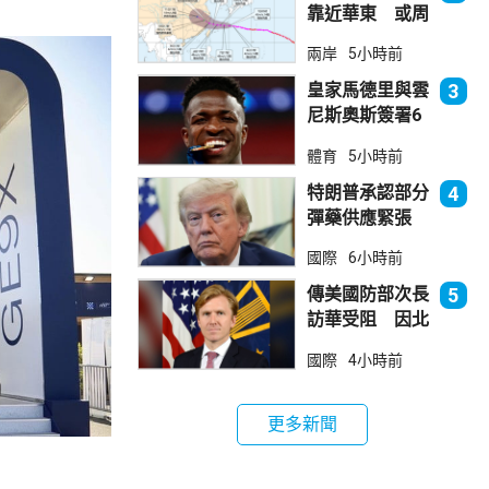
靠近華東 或周
日登陸浙閩沿岸
兩岸
5小時前
皇家馬德里與雲
3
尼斯奧斯簽署6
年新約
體育
5小時前
特朗普承認部分
4
彈藥供應緊張
稱霍峽協議未達
國際
6小時前
成
傳美國防部次長
5
訪華受阻 因北
京不滿美對台軍
國際
4小時前
售
更多新聞