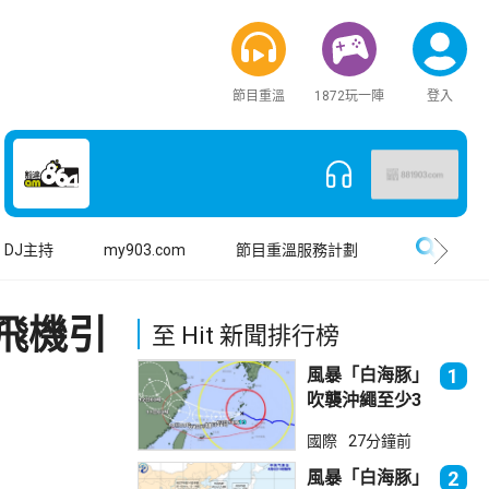
節目重溫
1872玩一陣
登入
搜尋
DJ主持
my903.com
節目重溫服務計劃
飛機引
至 Hit 新聞排行榜
風暴「白海豚」
1
吹襲沖繩至少3
傷 近500航班
國際
27分鐘前
取消
風暴「白海豚」
2