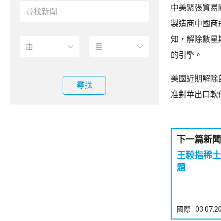
中美緊張貿易
製造商中國商
知，解除數星
的引擎。
美國近期解除
尋找
准對華出口軟
下一篇新聞
王毅指稀土
題
國際
03.07.2