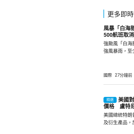
更多即時
風暴「白海
500航班取消
強颱風「白海
強風暴雨，至
受風暴影響，
島今日共有47
機取消。沖繩
國際
27分鐘前
向全線封閉。 「白海豚」的暴風圈覆蓋沖繩本
島和鹿兒島縣
每小時144公
美國對
精選
里，風力足以
價格 盧特
繩本島和奄美群
美國總統特朗
及衍生產品，加
效，以鼓勵企