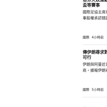
盃等賽事
國際足協主席
事股權承認錯
持後，仍未能
的威脅。 歐洲足協發表聲明，指他們提出了明
確條件，第一
國際
4小時前
二是必須確保
犯。但這些條
傳伊朗尋求
芬天奴擔任國
可行
足球員協會則
伊朗與阿曼近
商，據報伊朗
等於貨物價值
運界消息指，
已制裁伊朗負
國際
5小時前
海峽管理局」
受伊朗政府提
境費，將引起