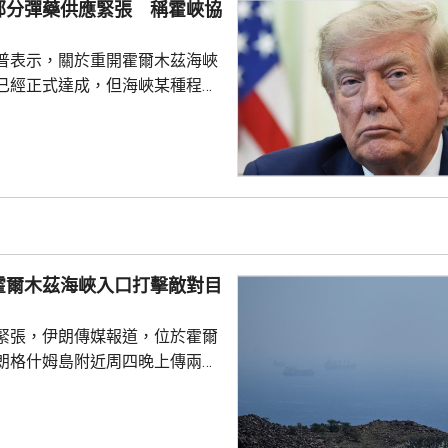
部分彈藥供應緊張 稱霍峽協
」上月底為戰爭保險承保人...
普表示，關於重開霍爾木茲海峽
已經正式達成，但海峽某種程度
又指美方正參與相關談判，整體
美伊戰事將很快結束。 特朗普
時，承認美軍部分彈藥供應比較
日補充庫存，又指部分威力強大
乎無限，強調美國國防企業正在
，生產愛國者和戰斧導彈等。 日
特朗普上星期曾與防長赫格塞
霍爾木茲海峽入口打擊敵對目
庫存問題爭執。特朗普...
緊張，伊朗傳媒報道，位於霍爾
朗格什姆島附近周四晚上傳兩次
引述消息人士指，爆炸聲是伊朗
峽入口打擊敵對目標所致，伊朗
動成果。