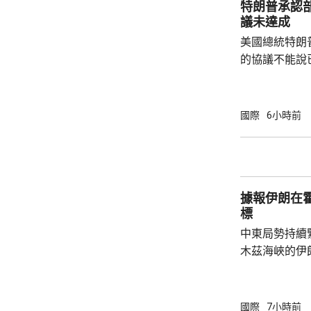
特朗普承認
結。 業界人士指，另一個複雜因素是，英國保
議未達成
險機構「勞合社
美國總統特朗
的協議不能說
上已經開放，
進展良好，相信
在白宮見記者
國際
6小時前
緊張，但已每
的彈藥供應幾
建造更多工廠
前有報道指，
據報伊朗在
思，就美軍彈藥
標
中東局勢持續
木茲海峽的伊
爆炸聲。報道
在霍爾木茲海
稍後會公布行
國際
7小時前