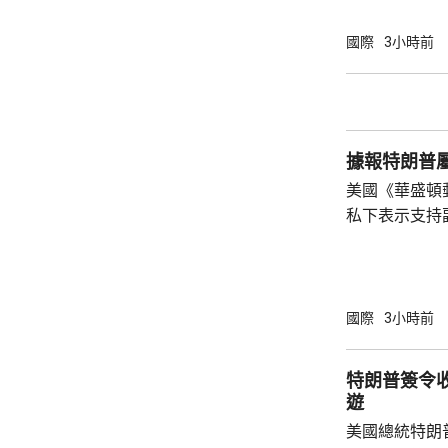
和太陽能發展
產品設定最低
國際
3小時前
元；晶圓每公斤
美仙；太陽能組件每
商務部制定計
新或擴建多晶
據報特朗普
施，並在2029年
美國《華盛頓
私下表示支持
2028年大選。 報道指，特朗普約兩周前在
宮橢圓形辦公
斯能代表共和
朗普的顧問形
國際
3小時前
「接班」，但
特朗普何時會
特朗普簽令
同時引述接近
遊
性格反覆多變，
美國總統特朗