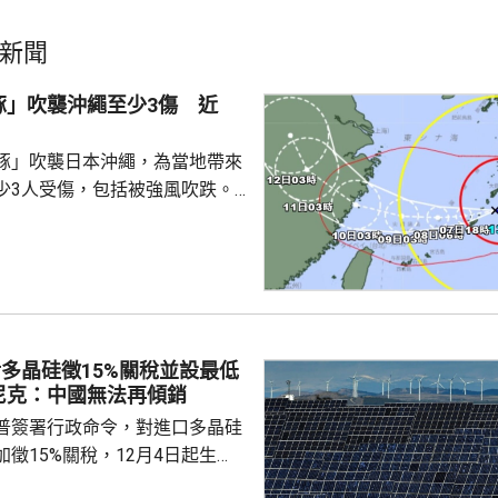
新聞
豚」吹襲沖繩至少3傷 近
豚」吹襲日本沖繩，為當地帶來
少3人受傷，包括被強風吹跌。
沖繩逾2千戶停電。沖繩和鹿兒
0班航機取消，明日亦有300班
各地實施交通管制，高速公路雙
奄美群島，中心附近最大風速為
里，最高陣風風速每小時198公
多晶硅徵15%關稅並設最低
導致房屋倒塌。氣象廳預計，沖
尼克：中國無法再傾銷
島未來一日將受...
普簽署行政命令，對進口多晶硅
徵15%關稅，12月4日起生
業在美國設廠，制衡中國的晶片