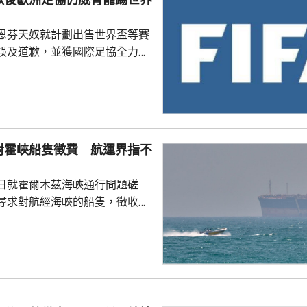
恩芬天奴就計劃出售世界盃等賽
誤及道歉，並獲國際足協全力支
化解歐洲足協杯葛世界盃等賽事
是撤回出售賽事股權的提議，第
這類破壞比賽面貌的行徑絕不再
件仍未達到。聲明同時重申對恩
對霍峽船隻徵費 航運界指不
際足協主席失去信心。國際職業
指責恩芬天奴嚴重濫用職權。
日就霍爾木茲海峽通行問題磋
尋求對航經海峽的船隻，徵收相
5%至7%的費用。路透社引述航
相關過境費難以實施，因為美國
責管理霍爾木茲海峽的「波斯灣
，美國財政部亦禁止美國人員接
供的通行服務；若向伊朗繳付過
合規問題，可能導致資產被凍