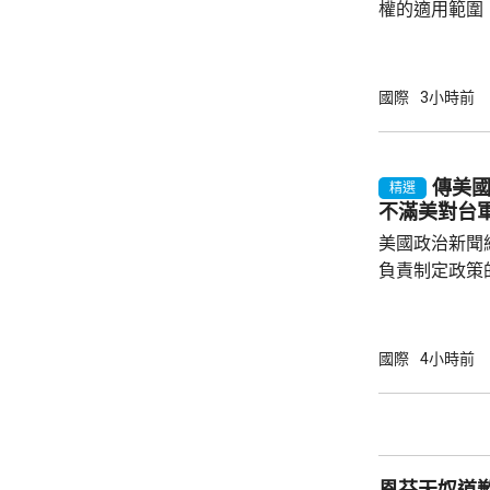
權的適用範圍
政命令規定，
外國勢力的人
會自動獲得美
國際
3小時前
美生育，令子女
在白宮見記者
用，「生育旅
傳美
精選
可能有數十萬
不滿美對台
公民身份，因此
美國政治新聞網
負責制定政策
國的計劃受阻
是不滿華府去年
售案。 報道指，科爾比認為美中關係過去一年
國際
4小時前
因為關稅、出
在南海的軍事
訪問中國有助
爭取中方的訪
恩芬天奴道
演講，要求國防