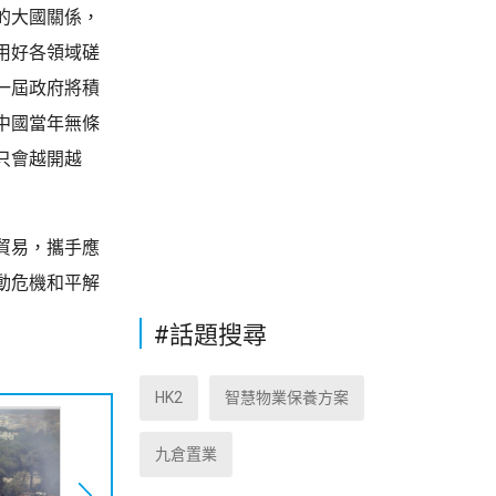
的大國關係，
用好各領域磋
一屆政府將積
中國當年無條
只會越開越
貿易，攜手應
動危機和平解
#話題搜尋
HK2
智慧物業保養方案
九倉置業