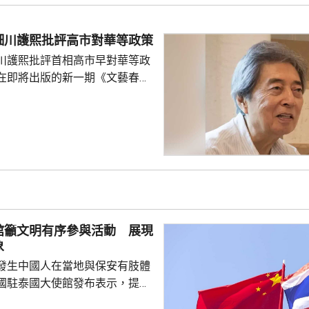
網」資料顯示，22歲的衣昕玉在
日參與南海一線維權行動犧牲，被
細川護熙批評高市對華等政策
25歲的程龍同日在海上維權行動
川護熙批評首相高市早對華等政
樣追記一等功。...
在即將出版的新一期《文藝春
指，高市去年在國會發表台灣有
關係惡化，嚴重降溫的日中關係
帶來巨大損失。高市未有採取措
，難免被批評是不負責任。他認
美國總統特朗普會面時顯得過於
對美中的距離感和如何保持平衡
略。 對於上月國會通過
皇室典範》，細川批評是執...
館籲文明有序參與活動 展現
象
發生中國人在當地與保安有肢體
國駐泰國大使館發布表示，提醒
要遵守當地法律法規，文明有序