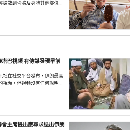
經擴散到骨骼及身體其他部位，
特接受英國廣播公司訪問時，談
激動，表示看到拜登的病情，令
指癌細胞已經擴散，在很多方面
生活。但強調，拜登仍堅持就公
美國史上年
，在4年任期內，他的年齡及健
關注。他前年6月同當時的共和
頻 有傳媒發現早前
朗普進行電視辯論，出...
訊社在社交平台發布，伊朗最高
的視頻，但視頻沒有任何說明，
時間和內容。不過，有傳媒對比
像在早前伊朗媒體製作的一部關
紀錄片中出現過，當時穆傑塔巴
引述伊朗反
穆傑塔巴從未在美以聯合空襲
聯會主席提出應尋求退出伊朗
何伊朗政府成員。他病情危重，