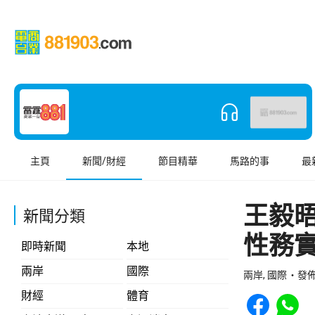
主頁
新聞/財經
節目精華
馬路的事
最
王毅
新聞分類
性務
即時新聞
本地
兩岸
國際
兩岸, 國際
發佈 
Share to Face
Share t
財經
體育