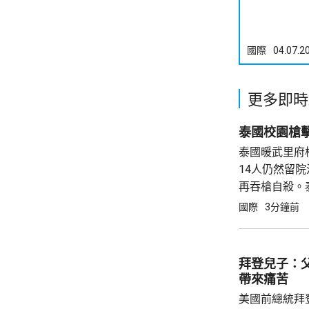
國際
04.07.2
更多即時
泰國校園槍
泰國暖武里府
14人仍然留
再吞槍自殺。
記者會通報初
國際
3分鐘前
拜登兒子：
帶來痛苦
美國前總統拜