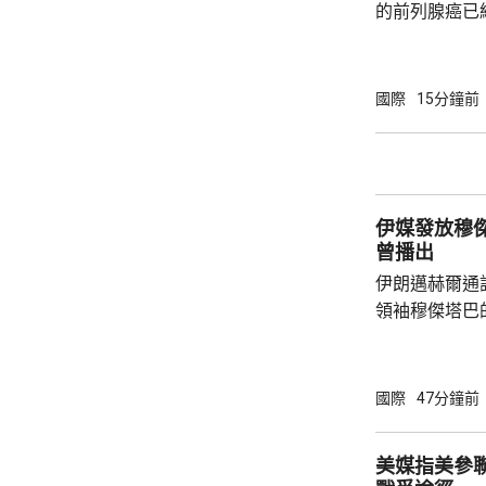
的前列腺癌已
帶來痛苦。亨
及父親時情緒
人非常難過，
國際
15分鐘前
都嚴重影響了
共事務發表意見。 83歲的拜登是
紀最大的總統
康狀況一直受
伊媒發放穆傑塔巴視
黨總統候選人特
曾播出
伊朗邁赫爾通
領袖穆傑塔巴
也沒有具體的
發現，這段影
於穆傑塔巴的
國際
47分鐘前
是在神學院授課。 以色列傳媒昨日
對派媒體稱，
美媒指美參
後，會見過任