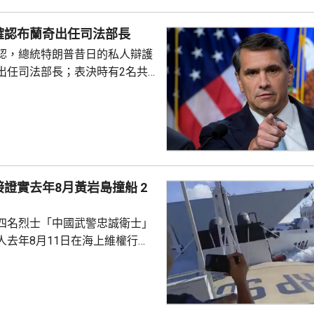
沖繩部分地區24小時雨量超過
確認布蘭奇出任司法部長
計「白海豚」移動速...
認，總統特朗普昔日的私人辯護
出任司法部長；表決時有2名共
戈，聯同民主黨人投反對票，但
眾議院，仍以50對49票通過布蘭
2歲的布蘭奇擔任代理司法部長。
證實去年8月黃岩島撞船 2
四名烈士「中國武警忠誠衛士」
人去年8月11日在海上維權行動
國海警船當日在黃岩島追逐菲律
與解放軍軍艦相撞的時間吻合，
一年首次間接證實撞船事件造成
人事務部主管