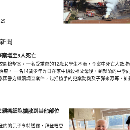
025
新聞
擊案增至9人死亡
校園槍擊案，一名受重傷的12歲女學生不治，令案中死亡人數增
院治療。 一名14歲少年昨日在家中槍殺祖父母後，到就讀的中學
泰國警方繼續調查案件，包括槍手的犯案動機及子彈來源等，計
步調查結果。
父親癌細胞擴散到其他部位
登的的兒子亨特透露，拜登罹患