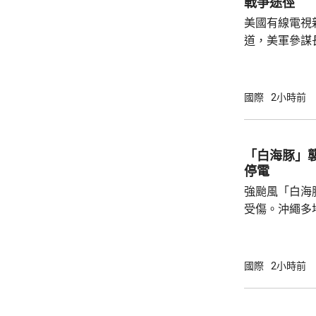
戰爭途徑
已被緊急送往醫院
美國有線電視
3月接替亡父哈
道，美軍參謀
特朗普的多名
務卿魯比奧及
討，表達對升
國際
2小時前
美國需要找到退出戰
於派遣地面部
朗，來達成作
「白海豚」襲
可能實現。他
停電
小規模的軍事升
強颱風「白海
受傷。沖繩多
民眾被強風吹
施時跌倒受傷
縣奄美群島亦
國際
2小時前
避難中心。那
「白海豚」吹
最大風速每小