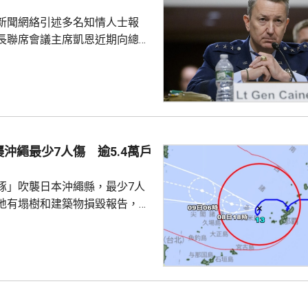
，可能隨時死亡。 穆傑塔巴
新聞網絡引述多名知情人士報
梅內伊出任伊朗最高領...
長聯席會議主席凱恩近期向總統
高級幕僚、包括副總統萬斯、國
中央情報局局長拉特克利夫等商
級伊朗軍事行動的憂慮，並提出
事的路徑。 CNN說，相較
隊，特朗普更傾向於透過空襲伊
戰目標，但凱恩等官員認為不太
沖繩最少7人傷 逾5.4萬戶
們希望讓特朗普意識到，即便是
級也可能引發負面效應，...
豚」吹襲日本沖繩縣，最少7人
地有塌樹和建築物損毀報告，有
倒受傷，亦有民眾在準備防風措
。全縣逾1.4萬戶停電；鹿兒島
有近4萬戶停電，幾百人疏散到
霸機場關閉，航班升降取消。
襲沖繩時的威力強大，中心附近
時162公里，陣風最大風速每小