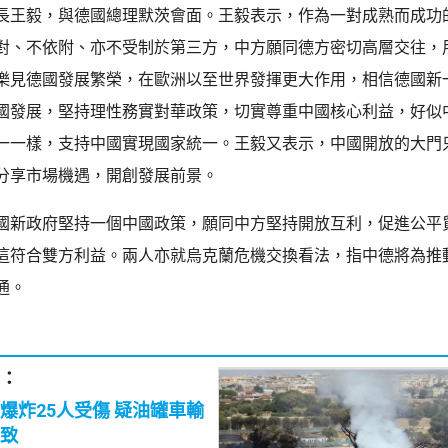
長王毅，與德國總理默茨會面。王毅表示，作為一對成熟而成功
對、不依附、亦不受制於第三方，中方願同德方密切高層交往，
樂見德國發展繁榮，在歐洲以至世界發揮更大作用，相信德國新
國發展，堅持理性務實對華政策，切實尊重中國核心利益，好似
一一樣，支持中國實現國家統一。王毅又表示，中國開放的大門
分享市場機遇，開創發展前景。
國新政府堅持一個中國政策，願同中方堅持開放互利，促進公平
這符合雙方利益。兩人亦就烏克蘭危機交換看法，指中德將為推
通。
：
25人受傷 疑油罐車輸
致