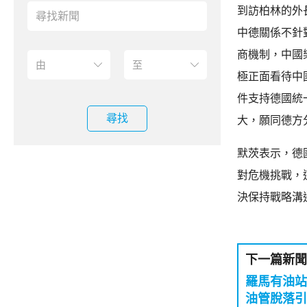
到訪柏林的外
中德關係不針
商機制，中國
極正面看待中
件支持德國統
尋找
大，願同德方
默茨表示，德
對危機挑戰，
決保持戰略溝
下一篇新聞
羅馬有油站爆炸
油管脫落引