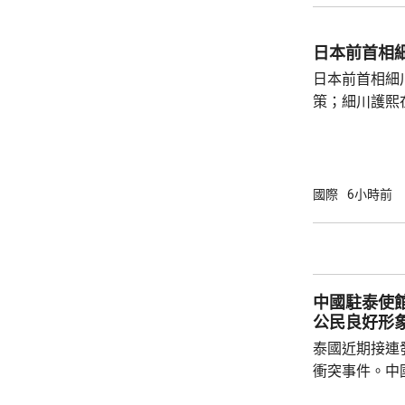
的「中華英烈
去年8月11
日本前首相
追記一等功。
日本前首相細
中不幸犧牲，同
策；細川護熙
秋》月刊撰文
事論，令日中
正給日本國民
施，打破僵局
國際
6小時前
為，高市在與
興奮，在處理
方面，看不出有什麼戰
修改後的新版《
中國駐泰使
公民良好形
泰國近期接連
衝突事件。中
到泰國的公民