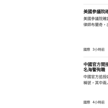
時216公里。
美國參議院
200毫米，預
美國參議院確
律師布蘭奇，
和黨參議員倒
共和黨主導的
奇的任命。 特朗普今年4月解僱時任司法部長
邦迪後，由5
國際
3小時前
中國官方間接
名海警殉職
中國官方追授
稱號，其中兩
中犧牲。與中
賓船隻期間，
意味中國時隔
國際
4小時前
2名海警人員殉職。 中國退役軍