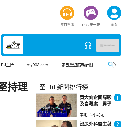
節目重溫
1872玩一陣
登入
搜尋
DJ主持
my903.com
節目重溫服務計劃
堅持理
至 Hit 新聞排行榜
黃大仙企圖謀殺
1
及自殺案 男子
斬傷樓上街坊後
本地
2小時前
墮樓亡
泌尿外科醫生葉
2