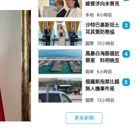
維晉涉向未曾見
面病人開藥 醫
本地
8小時前
委會繼續聆訊
沙特巴基斯坦土
3
耳其簽防務協
議 伊朗籲穆斯
國際
10小時前
林團結
風暴白海豚逼近
4
華東 料明晚至
周一登陸浙閩一
兩岸
6小時前
帶
俄羅斯指萊比錫
5
無人機事件是
「捏造挑釁」
國際
12小時前
更多新聞