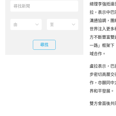
總理李強抵達
拉，表示中巴
溝通協調，團
世界注入更多
方不斷豐富雙
尋找
一路」框架下
域合作。
盧拉表示，巴
步密切高層交
作，亦願同中
界和平發展。
雙方會面後共