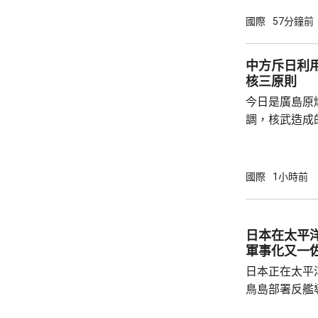
神，與美方開
國際
57分鐘前
展開聯合抓捕
詢問。
中方斥日利
核三原則
今日是廣島原
調，核武造成
爆的特定背景
略擴張的教訓必須警鐘
右翼勢力長期
國際
1小時前
受害者」身份
本侵略周邊國
脫侵略罪責，
日本在太平
尋求美國強化
軍事化又一
核三原則」，首
日本正在太平
鳥島部署反艦
繁的軍事行動