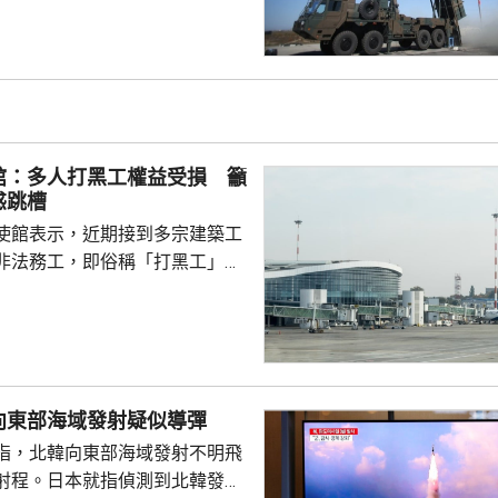
加速再軍事化的又一佐證，敦促
抹黑，切實反躬自省，認真汲取
在錯誤道路越走越遠。 林劍
日本肆意侵略擴張，犯下滔天罪
國和世界帶來深重災難，時至今
省歷史，還故技重施，不斷炮製
館：多人打黑工權益受損 籲
虛假敘事，掩蓋持續強軍擴...
惑跳槽
使館表示，近期接到多宗建築工
非法務工，即俗稱「打黑工」，
侵害的案件報告，提醒在當地的
嚴格遵守中國和以色列勞務合作
地法律規定，簽訂正規勞務合
應保險，持有效工作簽證合法務
，切勿輕信不法分子的虛假宣傳
向東部海域發射疑似導彈
 使館呼籲，要特別關
指，北韓向東部海域發射不明飛
對「打黑工」行為，正採取越來
射程。日本就指偵測到北韓發射
頓和打擊，凡被查處者均會...