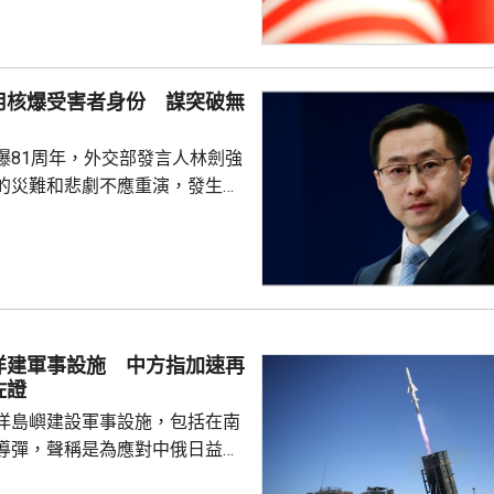
展執法領域合作。至於雙方是否
行動和人員交流，要向主管部門
用核爆受害者身份 謀突破無
爆81周年，外交部發言人林劍強
的災難和悲劇不應重演，發生核
更應反思銘記，日本軍國主義侵
長鳴。 林劍批評，日本
篡改歷史事實，政治利用「核爆
標籤博取國際同情，刻意淡化日
家造成數千萬人民傷亡，妄圖洗
執政當局近來更企圖整軍擴武，
洋建軍事設施 中方指加速再
對日本的核保護、圖謀突破「無
佐證
相官邸高官甚至叫囂謀...
洋島嶼建設軍事設施，包括在南
導彈，聲稱是為應對中俄日益頻
。中國外交部發言人林劍批評日