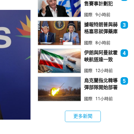
售賽事計劃犯
錯 惟仍全力支
國際
9小時前
持恩芬天奴
據報特朗普與赫
3
格塞思就彈藥庫
存問題爭執
國際
8小時前
伊朗與阿曼就霍
4
峽航道達一致
大部分經伊朗領
國際
12小時前
海
烏克蘭指北韓導
5
彈部隊開始部署
在俄羅斯西部地
國際
11小時前
區
更多新聞