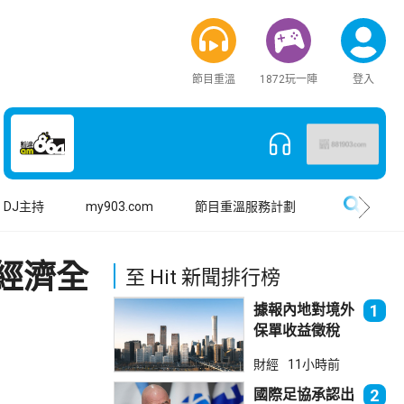
節目重溫
1872玩一陣
登入
搜尋
DJ主持
my903.com
節目重溫服務計劃
經濟全
至 Hit 新聞排行榜
據報內地對境外
1
保單收益徵稅
20% 保誠滙控
財經
11小時前
倫敦股價急跌
國際足協承認出
2