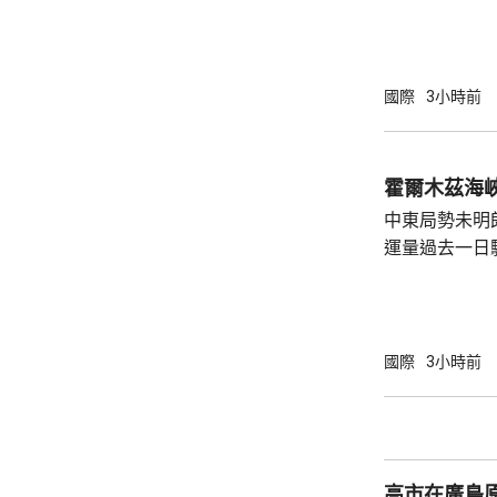
的是疑似彈道
42日再次試射導彈。 韓聯社
羅斯近期可能
技術，以及作
國際
3小時前
響朝鮮半島安
霍爾木茲海
中東局勢未明
運量過去一日
周三只有2艘
日的8艘。曼
懸掛巴哈馬旗
的20艘。 報道指，伊朗戰事2月開始前，每日
國際
3小時前
約有130至1
德海峽就每日
密切的胡塞武
施海上封鎖，回
高市在廣島原