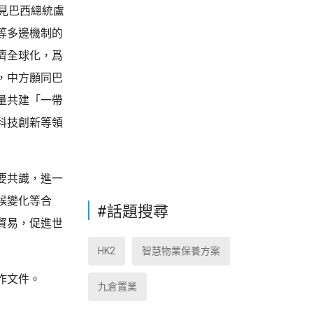
見巴西總統盧
等多邊機制的
濟全球化，爲
，中方願同巴
量共建「一帶
科技創新等領
要共識，進一
候變化等合
#話題搜尋
貿易，促進世
HK2
智慧物業保養方案
作文件。
九倉置業