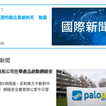
：
酒吧兩店員被刺死 無業
025
新聞
派拓公司在華產品啟動網絡安
取5項措施，反制美方不斷對中
， 網絡安全審查辦公室今日發公
全公司、派拓（Palo Alto
s）在華銷售產品啟動網絡安全審查。