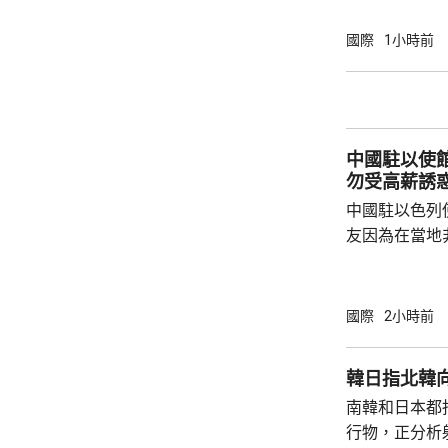
方有關行徑是
日方停止造謠
國際
1小時前
歷史教訓，不要
說，二戰時期
行，為亞洲鄰
日不僅拒絕反
中國駐以使
周邊國家威脅等
勿受高薪誘
中國駐以色列
友因為在當地
而導致權益受
建築工人務必
政策要求和當
國際
2小時前
同，並投保相
工，踏實賺錢
韓日指北韓
和高薪誘惑，輕易跳槽。
南韓和日本都
注以色列方面
行物，正分析
越嚴厲的清理整