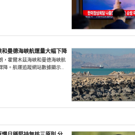
導彈。如果屬實，將是北韓相隔
報道，北韓和俄
正轉移洲際彈道飛彈等先進軍事
戰經驗的積累，南韓當局擔憂影
全。
峽和曼德海峽航運量大幅下降
朗，霍爾木茲海峽和曼德海峽航
驟降。航運追蹤網站數據顯示，
船通過霍爾木茲海峽，少過前一
德海峽方面，數據顯示，只有1艘
的散裝貨船通過，遠少於前一日
40艘船通過霍爾木茲海峽，而曼
有60至70艘船過航。與伊朗關係
裝，上月在紅海對沙特阿拉伯實
應沙特發動...
爆日稱堅持無核三原則 分