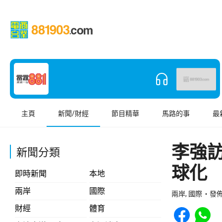
主頁
新聞/財經
節目精華
馬路的事
最
李強
新聞分類
球化
即時新聞
本地
兩岸
國際
兩岸, 國際
發佈 
Share to Face
Share t
財經
體育