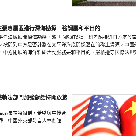
障關鍵信息基礎設施安全穩定運
安全風險隱患，維護國家安全，
全法》及《網絡安全法》，對派
查。 商務部昨日宣布對
主張專屬區進行深海勘探 強調屬和平目的
反制措施，包括加強無人機相關
平洋海域展開深海勘探，派「向陽紅6號」科考船接近日方基於
...
。被問到中方是否計劃在太平洋海底開採潛在的稀土資源，中國
，中方開展的海洋科研活動服務是和平目的，嚴格遵守國際法規
認知、促進國際社會整體利益。 至於中國航母「遼寧艦」去年6月進
，林劍強調，中國一貫奉行防禦性國防政策，中國軍艦在有關海
美執法部門加強對話持開放態
局局長帕特爾稱，希望與中俄合
罪。中國外交部發言人林劍強
美國執法部門加強對話溝通持開
繼續本著平等、尊重和互惠精