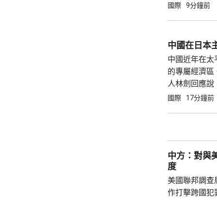
公告指，為保
國際
9分鐘前
行，防範網絡
依據《國家安
拓產品實施網絡安全審
中國在日本
美國採取5項
中國近年在太
兩用物項對出口管
的專屬經濟區
人林劍回應說
升全人類對海洋的科學
國際
17分鐘前
入太平洋區域
符...
中方：對與
度
美國聯邦調查
作打擊跨國犯
調，中方對與
放態度，願意