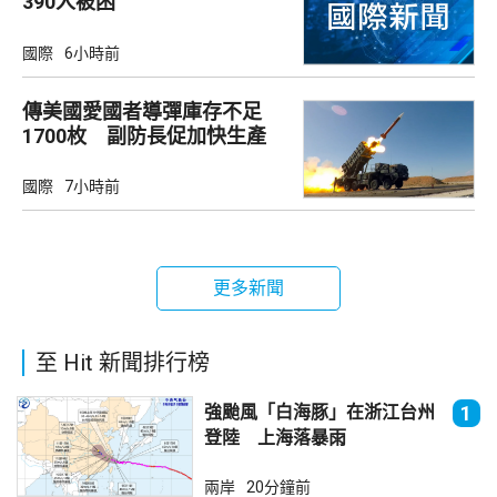
390人被困
國際
6小時前
傳美國愛國者導彈庫存不足
1700枚 副防長促加快生產
武器
國際
7小時前
更多新聞
至 Hit 新聞排行榜
強颱風「白海豚」在浙江台州
1
登陸 上海落暴雨
兩岸
20分鐘前