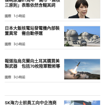
長崎原爆81周年 高市「無核
三原則」表態依然含糊其詞
國際
1小時前
日本大飯核電站發電機內部裝
置異常 需自動停運
國際
3小時前
報道指烏克蘭向土耳其購買美
製武器 包括70枚陸軍戰術導
彈
國際
3小時前
SK海力士前員工向中企洩商