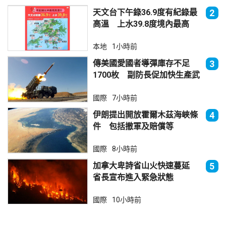
天文台下午錄36.9度有紀錄最
2
高溫 上水39.8度境內最高
本地
1小時前
傳美國愛國者導彈庫存不足
3
1700枚 副防長促加快生產武
器
國際
7小時前
伊朗提出開放霍爾木茲海峽條
4
件 包括撤軍及賠償等
國際
8小時前
加拿大卑詩省山火快速蔓延
5
省長宣布進入緊急狀態
國際
10小時前