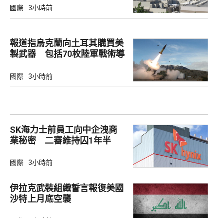
國際
3小時前
報道指烏克蘭向土耳其購買美
製武器 包括70枚陸軍戰術導
彈
國際
3小時前
SK海力士前員工向中企洩商
業秘密 二審維持囚1年半
國際
3小時前
伊拉克武裝組織誓言報復美國
沙特上月底空襲