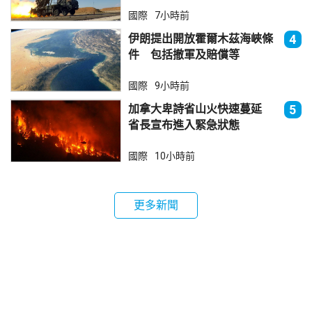
國際
7小時前
伊朗提出開放霍爾木茲海峽條
4
件 包括撤軍及賠償等
國際
9小時前
加拿大卑詩省山火快速蔓延
5
省長宣布進入緊急狀態
國際
10小時前
更多新聞