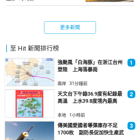
更多新聞
至 Hit 新聞排行榜
強颱風「白海豚」在浙江台州
1
登陸 上海落暴雨
兩岸
31分鐘前
天文台下午錄36.9度有紀錄最
2
高溫 上水39.8度境內最高
本地
1小時前
傳美國愛國者導彈庫存不足
3
1700枚 副防長促加快生產武
器