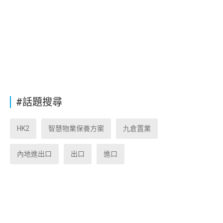
#話題搜尋
HK2
智慧物業保養方案
九倉置業
內地進出口
出口
進口