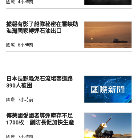
國際
4小時前
據報有影子船隊秘密在霍峽助
海灣國家轉運石油出口
國際
6小時前
日本長野縣泥石流堵塞道路
390人被困
國際
7小時前
傳美國愛國者導彈庫存不足
1700枚 副防長促加快生產
武器
國際
7小時前