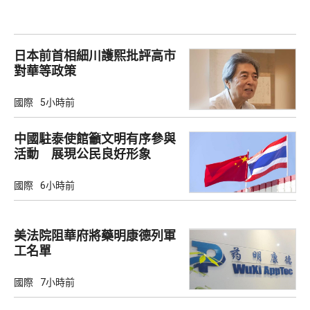
日本前首相細川護熙批評高市
對華等政策
國際
5小時前
中國駐泰使館籲文明有序參與
活動 展現公民良好形象
國際
6小時前
美法院阻華府將藥明康德列軍
工名單
國際
7小時前