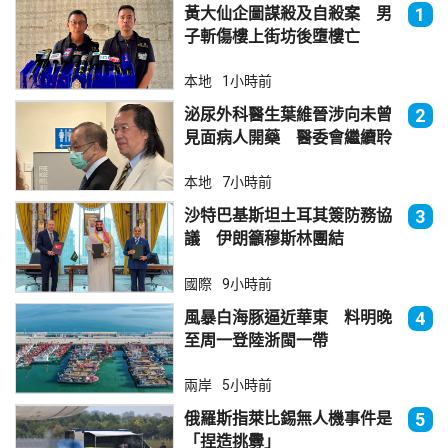
黃大仙企圖謀殺及自殺案 男
1
子斬傷樓上街坊後墮樓亡
本地
1小時前
泌尿外科醫生葉維晉涉向未曾
2
見面病人開藥 醫委會繼續聆
訊
本地
7小時前
沙特巴基斯坦土耳其簽防務協
3
議 伊朗籲穆斯林團結
國際
9小時前
風暴白海豚逼近華東 料明晚
4
至周一登陸浙閩一帶
兩岸
5小時前
俄羅斯指萊比錫無人機事件是
5
「捏造挑釁」