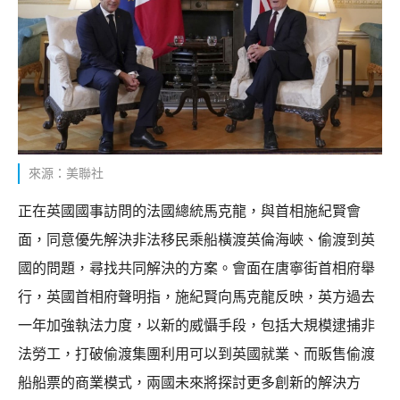
來源：美聯社
正在英國國事訪問的法國總統馬克龍，與首相施紀賢會
面，同意優先解決非法移民乘船橫渡英倫海峽、偷渡到英
國的問題，尋找共同解決的方案。會面在唐寧街首相府舉
行，英國首相府聲明指，施紀賢向馬克龍反映，英方過去
一年加強執法力度，以新的威懾手段，包括大規模逮捕非
法勞工，打破偷渡集團利用可以到英國就業、而販售偷渡
船船票的商業模式，兩國未來將探討更多創新的解決方