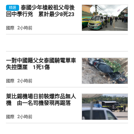
泰國少年槍殺祖父母後
精選
回中學行兇 累計最少8死23
傷
國際
2小時前
一對中國籍父女泰國騎電單車
失控墮崖 1死1傷
國際
2小時前
萊比錫機場日前裝爆炸品無人
機 由一名司機發現再踢落
國際
2小時前