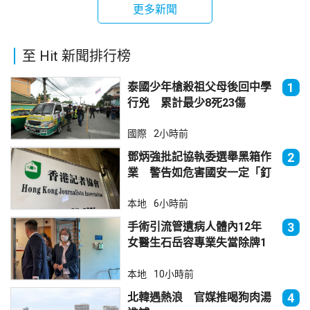
更多新聞
至 Hit 新聞排行榜
泰國少年槍殺祖父母後回中學
1
行兇 累計最少8死23傷
國際
2小時前
鄧炳強批記協執委選舉黑箱作
2
業 警告如危害國安一定「釘
死你」
本地
6小時前
手術引流管遺病人體內12年
3
女醫生石岳容專業失當除牌1
個月
本地
10小時前
北韓遇熱浪 官媒推喝狗肉湯
4