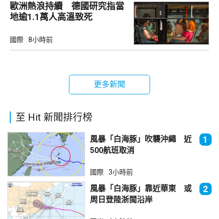
歐洲熱浪持續 德國研究指當
地逾1.1萬人高溫致死
國際
8小時前
更多新聞
至 Hit 新聞排行榜
風暴「白海豚」吹襲沖繩 近
1
500航班取消
國際
3小時前
風暴「白海豚」靠近華東 或
2
周日登陸浙閩沿岸