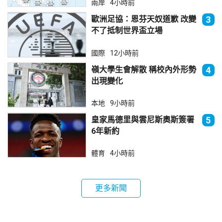
兩岸
4小時前
歐洲足協：恩芬天奴道歉 改變
3
不了抵制世界盃立場
國際
12小時前
嶺大學生會解散 稱校內外形勢
4
出現變化
本地
9小時前
皇家馬德里與雲尼斯奧斯簽署
5
6年新約
體育
4小時前
更多新聞