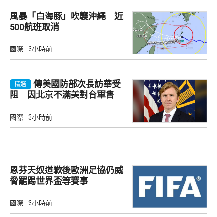
風暴「白海豚」吹襲沖繩 近
500航班取消
國際
3小時前
傳美國防部次長訪華受
精選
阻 因北京不滿美對台軍售
國際
3小時前
恩芬天奴道歉後歐洲足協仍威
脅罷踢世界盃等賽事
國際
3小時前