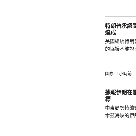
受伊朗政府提
境費，將引起
結。 業界人士指，另一個複雜因素是，英國保
特朗普承認
險機構「勞合社
達成
美國總統特朗
的協議不能說
上已經開放，
進展良好，相信
在白宮見記者
國際
1小時前
緊張，但已每
的彈藥供應幾
據報伊朗在
建造更多工廠
標
前有報道指，
中東局勢持續
思，就美軍彈藥
木茲海峽的伊
爆炸聲。報道
在霍爾木茲海