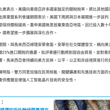
比奧表示，美國向東南亞許多國家敲定的關稅稅率，將比其他國
出席東盟系列會議期間表示，美國下周將與日本展開進一步談判
都保持關稅磋商，重申美國無意放棄東南亞地區，因已投入數十
，還希望進一步擴展與深化合作。
期間，與馬來西亞總理安華會面。安華在社交媒體發文，稱向美
徵25%進口關稅的擔憂，批評單邊行動將削弱自由貿易，並對東
響，馬來西亞會持續向美方反映，公平、公正和非歧視貿易行的
聲明指，雙方同意加強在民用核能、關鍵礦產和先進技術方面的
產供應鏈並增強人工智能晶片技術的安全性。
：