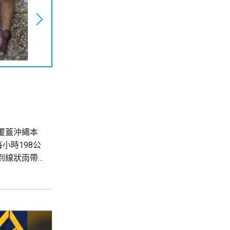
覆蓋沖繩本
小時198公
到線狀雨帶
。 受風暴影