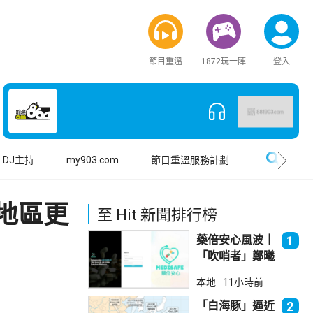
節目重溫
1872玩一陣
登入
搜尋
DJ主持
my903.com
節目重溫服務計劃
地區更
至 Hit 新聞排行榜
藥倍安心風波｜
1
「吹哨者」鄭曦
琳踢保 警：仍
本地
11小時前
進行刑事調查
「白海豚」逼近
2