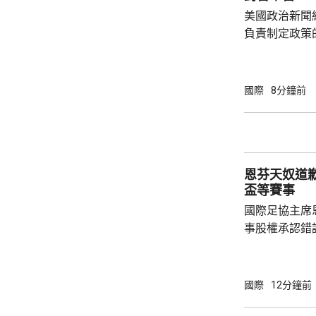
美國政治新聞網
負責制定政策
國的計劃受阻
是不滿華府去年
售案。 報道指，科爾比認為美中關係過去一年
國際
8分鐘前
因為關稅、出
在南海的軍事
訪問中國有助
爭取中方的訪
恩芬天奴道
演講，要求國防
盃等賽事
國際足協主席
事股權承認錯
持後，仍未能
的威脅。 歐洲足協發表聲明，指他們提出了明
確條件，第一
國際
12分鐘前
二是必須確保