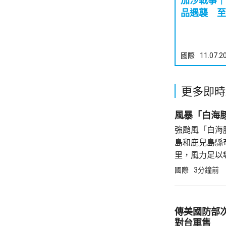
加沙戰事｜
品遇襲 至
國際
11.07.2
更多即時
風暴「白海豚
強颱風「白海
島和鹿兒島縣
里，風力足以
影響，24小
國際
3分鐘前
響，沖繩和鹿
傳美國防部
對台軍售