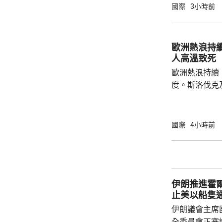
稍後會公布行
國際
3小時前
歐洲熱浪持續
人高溫致死
歐洲熱浪持續
度。斯洛伐克
42.2度及4
月26日，德國
死，打破20
國際
4小時前
錄。義大利將
的高溫預警區
陽光直射，盡
伊朗推進霍
止美以船隻
伊朗議會主席
全委員會正審