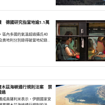
動成果。
 德國研究指當地逾1.1萬
，區內多國的氣溫超過攝氏40
及奧地利分別錄得破當地紀錄的
1.2度。德國有研究報告指，截至上
今年已有超過1.1萬人高溫致
16年以來當地的相關死亡人數紀
全國所有主要城市列為最高級別
域。當局呼籲居民和遊客避免被
可能留在室內及多喝水。
爾木茲海峽通行規則法案 禁
通過
團成員薩利米表示，伊朗國家安
議霍爾木茲海峽通行規則的法案