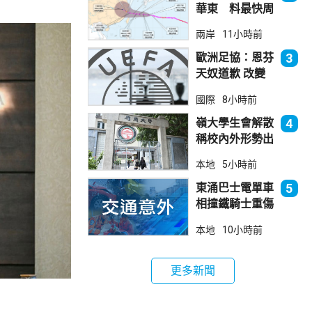
華東 料最快周
日登陸浙閩
兩岸
11小時前
歐洲足協：恩芬
3
天奴道歉 改變
不了抵制世界盃
國際
8小時前
立場
嶺大學生會解散
4
稱校內外形勢出
現變化
本地
5小時前
東涌巴士電單車
5
相撞鐵騎士重傷
巴士司機涉危駕
本地
10小時前
被捕
更多新聞