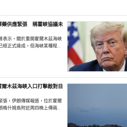
供的通行服務；若向伊朗繳付過
合規問題，可能導致資產被凍
彈藥供應緊張 稱霍峽協議未
」上月底為戰爭保險承保人...
普表示，關於重開霍爾木茲海峽
已經正式達成，但海峽某種程度
又指美方正參與相關談判，整體
美伊戰事將很快結束。 特朗普
時，承認美軍部分彈藥供應比較
日補充庫存，又指部分威力強大
乎無限，強調美國國防企業正在
霍爾木茲海峽入口打擊敵對目
，生產愛國者和戰斧導彈等。 日
特朗普上星期曾與防長赫格塞
緊張，伊朗傳媒報道，位於霍爾
庫存問題爭執。特朗普...
朗格什姆島附近周四晚上傳兩次
引述消息人士指，爆炸聲是伊朗
峽入口打擊敵對目標所致，伊朗