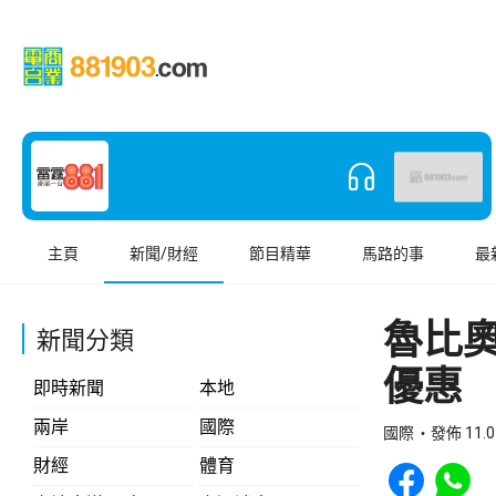
主頁
新聞/財經
節目精華
馬路的事
最
魯比
新聞分類
優惠
即時新聞
本地
兩岸
國際
國際
發佈 11.0
Share to Face
Share t
財經
體育