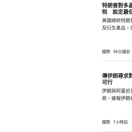
犯。但這些條
特朗普對多晶
芬天奴擔任國
稅 設定最
足球員協會則
美國總統特朗
及衍生產品，加
效。特朗普又
低價格，其中
斤100美元；
國際
56分鐘前
組件每瓦38美仙。 公告又授權
劃，若企業承
矽、晶圓或太
傳伊朗尋求
年1月20日
可行
關產品免繳新
伊朗與阿曼近
商，據報伊朗
等於貨物價值
運界消息指，
已制裁伊朗負
國際
1小時前
海峽管理局」