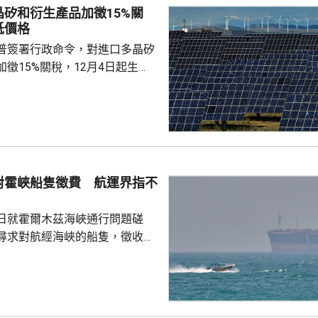
件仍未達到。聲明同時重申對恩
矽和衍生產品加徵15%關
際足協主席失去信心。國際職業
低價格
指責恩芬天奴嚴重濫用職權。
普簽署行政命令，對進口多晶矽
徵15%關稅，12月4日起生
對進口多晶矽和相關產品設定最
多晶矽每公斤21美元；晶圓每公
太陽能電池每瓦22美仙；太陽能
商務部制定計
諾在美國建設、翻新或擴建多晶
陽能電池等生產設施，並在2029
對霍峽船隻徵費 航運界指不
前開工，可申請部分進口設備和相
關稅。
日就霍爾木茲海峽通行問題磋
尋求對航經海峽的船隻，徵收相
5%至7%的費用。路透社引述航
相關過境費難以實施，因為美國
責管理霍爾木茲海峽的「波斯灣
，美國財政部亦禁止美國人員接