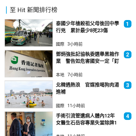
至 Hit 新聞排行榜
泰國少年槍殺祖父母後回中學
1
行兇 累計最少8死23傷
國際
3小時前
鄧炳強批記協執委選舉黑箱作
2
業 警告如危害國安一定「釘
死你」
本地
7小時前
北韓遇熱浪 官媒推喝狗肉湯
3
進補
國際
11小時前
手術引流管遺病人體內12年
4
女醫生石岳容專業失當除牌1
個月