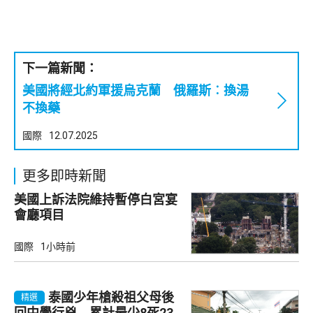
下一篇新聞：
美國將經北約軍援烏克蘭 俄羅斯︰換湯
不換藥
國際
12.07.2025
更多即時新聞
美國上訴法院維持暫停白宮宴
會廳項目
國際
1小時前
泰國少年槍殺祖父母後
精選
回中學行兇 累計最少8死23