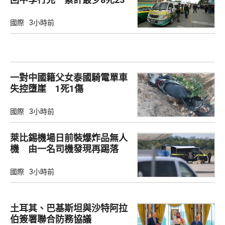
傷
國際
3小時前
一對中國籍父女泰國騎電單車
失控墮崖 1死1傷
國際
3小時前
萊比錫機場日前裝爆炸品無人
機 由一名司機發現再踢落
國際
3小時前
土耳其、巴基斯坦與沙特阿拉
伯簽署聯合防務協議