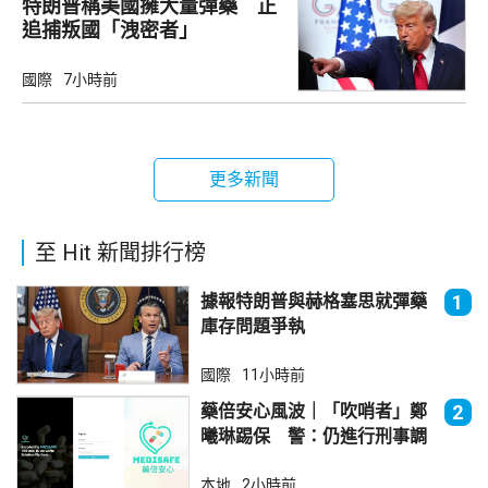
特朗普稱美國擁大量彈藥 正
追捕叛國「洩密者」
國際
7小時前
更多新聞
至 Hit 新聞排行榜
據報特朗普與赫格塞思就彈藥
1
庫存問題爭執
國際
11小時前
藥倍安心風波｜「吹哨者」鄭
2
曦琳踢保 警：仍進行刑事調
查
本地
2小時前