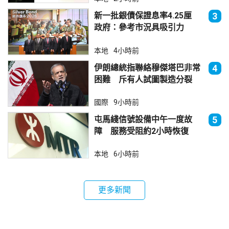
新一批銀債保證息率4.25厘
3
政府：參考市況具吸引力
本地
4小時前
伊朗總統指聯絡穆傑塔巴非常
4
困難 斥有人試圖製造分裂
國際
9小時前
屯馬綫信號設備中午一度故
5
障 服務受阻約2小時恢復
本地
6小時前
更多新聞