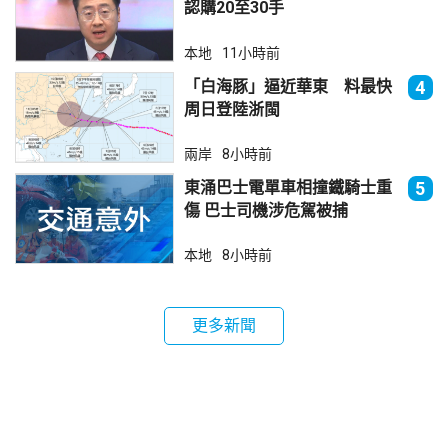
認購20至30手
本地
11小時前
「白海豚」逼近華東 料最快
4
周日登陸浙閩
兩岸
8小時前
東涌巴士電單車相撞鐵騎士重
5
傷 巴士司機涉危駕被捕
本地
8小時前
更多新聞