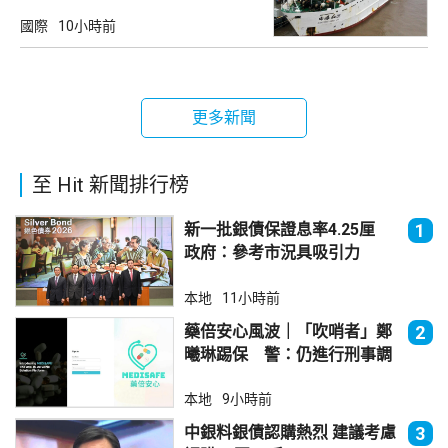
國際
10小時前
更多新聞
至 Hit 新聞排行榜
新一批銀債保證息率4.25厘
1
政府：參考市況具吸引力
本地
11小時前
藥倍安心風波｜「吹哨者」鄭
2
曦琳踢保 警：仍進行刑事調
查
本地
9小時前
中銀料銀債認購熱烈 建議考慮
3