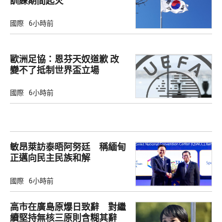
訓練期間起火
國際
6小時前
歐洲足協：恩芬天奴道歉 改
變不了抵制世界盃立場
國際
6小時前
敏昂萊訪泰晤阿努廷 稱緬甸
正邁向民主民族和解
國際
6小時前
高市在廣島原爆日致辭 對繼
續堅持無核三原則含糊其辭