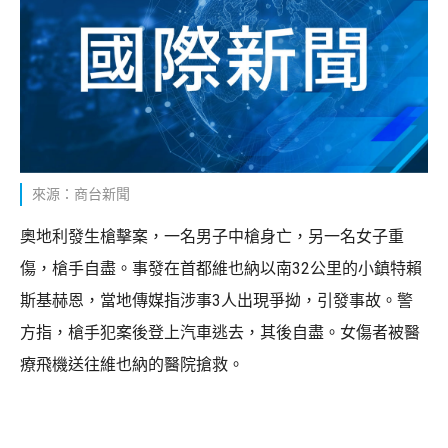
來源：商台新聞
奧地利發生槍擊案，一名男子中槍身亡，另一名女子重
傷，槍手自盡。事發在首都維也納以南32公里的小鎮特賴
斯基赫恩，當地傳媒指涉事3人出現爭拗，引發事故。警
方指，槍手犯案後登上汽車逃去，其後自盡。女傷者被醫
療飛機送往維也納的醫院搶救。