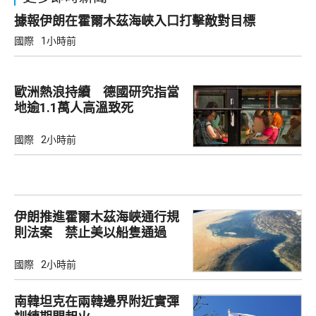
據報伊朗在霍爾木茲海峽入口打擊敵對目標
國際
1小時前
歐洲熱浪持續 德國研究指當
地逾1.1萬人高溫致死
國際
2小時前
伊朗推進霍爾木茲海峽通行規
則法案 禁止美以船隻通過
國際
2小時前
南韓坦克在兩韓邊界附近實彈