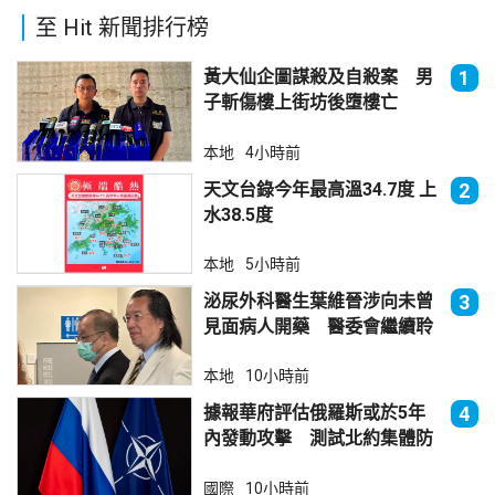
至 Hit 新聞排行榜
黃大仙企圖謀殺及自殺案 男
1
子斬傷樓上街坊後墮樓亡
本地
4小時前
天文台錄今年最高溫34.7度 上
2
水38.5度
本地
5小時前
泌尿外科醫生葉維晉涉向未曾
3
見面病人開藥 醫委會繼續聆
訊
本地
10小時前
據報華府評估俄羅斯或於5年
4
內發動攻擊 測試北約集體防
禦
國際
10小時前