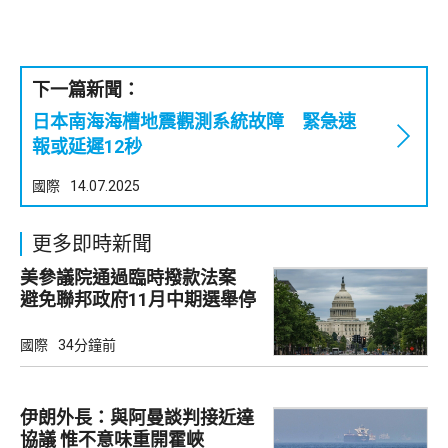
下一篇新聞：
日本南海海槽地震觀測系統故障 緊急速
報或延遲12秒
國際
14.07.2025
更多即時新聞
美參議院通過臨時撥款法案
避免聯邦政府11月中期選舉停
擺
國際
34分鐘前
伊朗外長：與阿曼談判接近達
協議 惟不意味重開霍峽