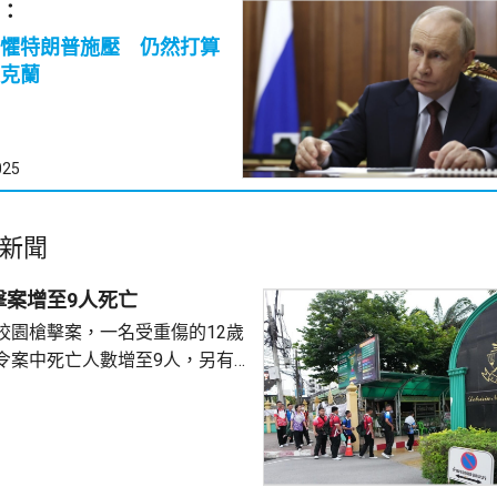
：
懼特朗普施壓 仍然打算
克蘭
025
新聞
擊案增至9人死亡
校園槍擊案，一名受重傷的12歲
令案中死亡人數增至9人，另有
4歲少年昨日在家
後，到就讀的中學向師生開槍，
泰國警方繼續調查案件，包括槍
及子彈來源等，計劃明日召開記