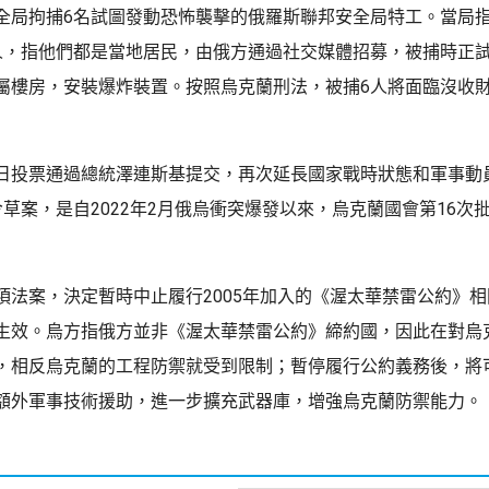
全局拘捕6名試圖發動恐怖襲擊的俄羅斯聯邦安全局特工。當局
人，指他們都是當地居民，由俄方通過社交媒體招募，被捕時正
屬樓房，安裝爆炸裝置。按照烏克蘭刑法，被捕6人將面臨沒收
日投票通過總統澤連斯基提交，再次延長國家戰時狀態和軍事動員
令草案，是自2022年2月俄烏衝突爆發以來，烏克蘭國會第16次
項法案，決定暫時中止履行2005年加入的《渥太華禁雷公約》
生效。烏方指俄方並非《渥太華禁雷公約》締約國，因此在對烏
，相反烏克蘭的工程防禦就受到限制；暫停履行公約義務後，將
額外軍事技術援助，進一步擴充武器庫，增強烏克蘭防禦能力。