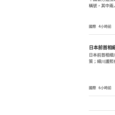
稱號，其中兩
中犧牲。與中
賓船隻期間，
意味中國時隔
國際
4小時前
2名海警人員殉職。 中國退役軍
的「中華英烈
去年8月11
日本前首相
追記一等功。
日本前首相細
中不幸犧牲，同
策；細川護熙
秋》月刊撰文
事論，令日中
正給日本國民
施，打破僵局
國際
6小時前
為，高市在與
興奮，在處理
方面，看不出有什麼戰
修改後的新版《