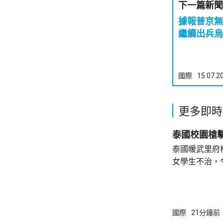
下一篇新聞
據報普京無
繼續出兵烏
國際
15.07.2
更多即時
泰國校園槍
泰國暖武里府
女學生不治，
14人仍然留院治療。 一名1
中槍殺祖父母
再吞槍自殺。
手的犯案動機
國際
21分鐘前