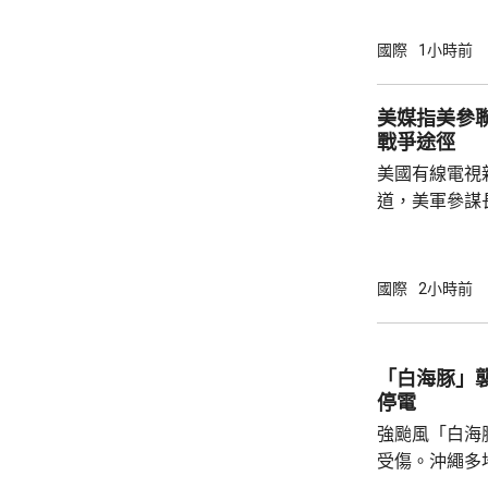
發現，這段影
於穆傑塔巴的
國際
1小時前
是在神學院授課。 以色列傳媒昨日
對派媒體稱，
美媒指美參
後，會見過任
戰爭途徑
已被緊急送往醫院
美國有線電視
3月接替亡父哈
道，美軍參謀
特朗普的多名
務卿魯比奧及
討，表達對升
國際
2小時前
美國需要找到退出戰
於派遣地面部
朗，來達成作
「白海豚」襲
可能實現。他
停電
小規模的軍事升
強颱風「白海
受傷。沖繩多