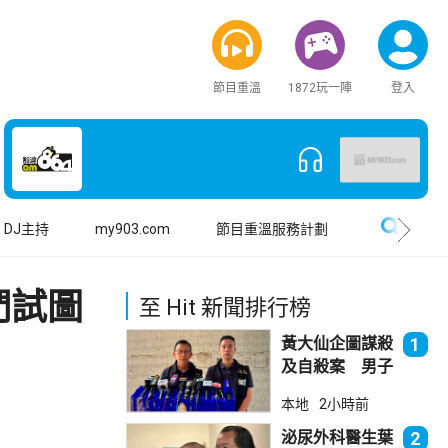
節目重溫
1872玩一陣
登入
搜尋
DJ主持
my903.com
節目重溫服務計劃
們試圖
至 Hit 新聞排行榜
黃大仙企圖謀殺
1
及自殺案 男子
斬傷樓上街坊後
本地
2小時前
墮樓亡
泌尿外科醫生葉
2