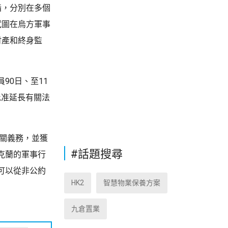
指，分別在多個
試圖在烏方軍事
財產和終身監
90日、至11
批准延長有關法
相關義務，並獲
#話題搜尋
克蘭的軍事行
可以從非公約
HK2
智慧物業保養方案
九倉置業