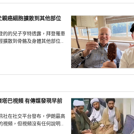
調查結果。
父親癌細胞擴散到其他部位
登的的兒子亨特透露，拜登罹患
經擴散到骨骼及身體其他部位，
特接受英國廣播公司訪問時，談
激動，表示看到拜登的病情，令
指癌細胞已經擴散，在很多方面
生活。但強調，拜登仍堅持就公
美國史上年
，在4年任期內，他的年齡及健
關注。他前年6月同當時的共和
頻 有傳媒發現早前
朗普進行電視辯論，出...
訊社在社交平台發布，伊朗最高
的視頻，但視頻沒有任何說明，
時間和內容。不過，有傳媒對比