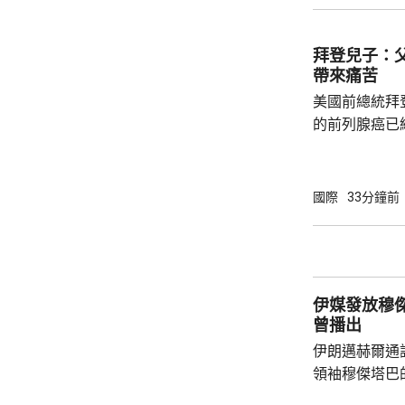
者會通報初步
拜登兒子：
帶來痛苦
美國前總統拜
的前列腺癌已
帶來痛苦。亨
及父親時情緒
人非常難過，
國際
33分鐘前
都嚴重影響了
共事務發表意見。 83歲的拜登是
紀最大的總統
康狀況一直受
伊媒發放穆傑塔巴視
黨總統候選人特
曾播出
伊朗邁赫爾通
領袖穆傑塔巴
也沒有具體的