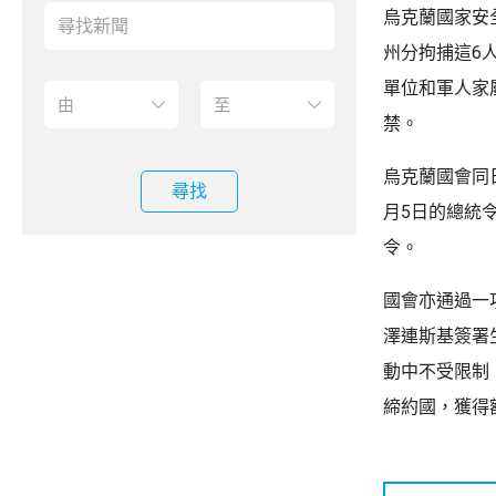
烏克蘭國家安
州分拘捕這6
單位和軍人家
禁。
烏克蘭國會同
尋找
月5日的總統
令。
國會亦通過一
澤連斯基簽署
動中不受限制
締約國，獲得