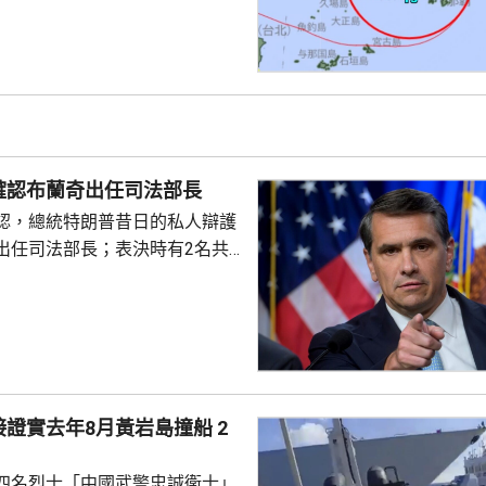
倒受傷，亦有民眾在準備防風措
。全縣逾1.4萬戶停電；鹿兒島
有近4萬戶停電，幾百人疏散到
霸機場關閉，航班升降取消。
襲沖繩時的威力強大，中心附近
時162公里，陣風最大風速每小
沖繩部分地區24小時雨量超過
確認布蘭奇出任司法部長
計「白海豚」移動速...
認，總統特朗普昔日的私人辯護
出任司法部長；表決時有2名共
戈，聯同民主黨人投反對票，但
眾議院，仍以50對49票通過布蘭
2歲的布蘭奇擔任代理司法部長。
證實去年8月黃岩島撞船 2
四名烈士「中國武警忠誠衛士」