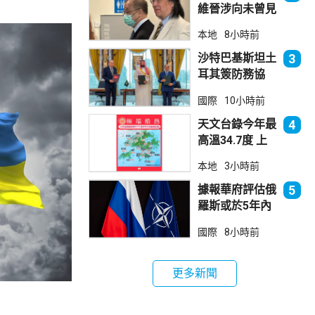
維晉涉向未曾見
面病人開藥 醫
本地
8小時前
委會繼續聆訊
沙特巴基斯坦土
3
耳其簽防務協
議 伊朗籲穆斯
國際
10小時前
林團結
天文台錄今年最
4
高溫34.7度 上
水38.5度
本地
3小時前
據報華府評估俄
5
羅斯或於5年內
發動攻擊 測試
國際
8小時前
北約集體防禦
更多新聞