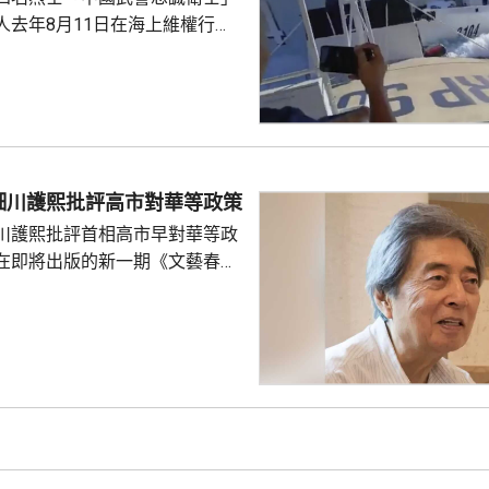
人去年8月11日在海上維權行動
國海警船當日在黃岩島追逐菲律
與解放軍軍艦相撞的時間吻合，
一年首次間接證實撞船事件造成
人事務部主管
網」資料顯示，22歲的衣昕玉在
日參與南海一線維權行動犧牲，被
細川護熙批評高市對華等政策
25歲的程龍同日在海上維權行動
川護熙批評首相高市早對華等政
樣追記一等功。...
在即將出版的新一期《文藝春
指，高市去年在國會發表台灣有
關係惡化，嚴重降溫的日中關係
帶來巨大損失。高市未有採取措
，難免被批評是不負責任。他認
美國總統特朗普會面時顯得過於
對美中的距離感和如何保持平衡
略。 對於上月國會通過
皇室典範》，細川批評是執...