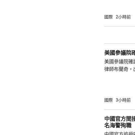
民眾被強風吹
施時跌倒受傷
縣奄美群島亦
國際
2小時前
避難中心。那
「白海豚」吹
最大風速每小
時216公里。
美國參議院
200毫米，預
美國參議院確
律師布蘭奇，
和黨參議員倒
共和黨主導的
奇的任命。 特朗普今年4月解僱時任司法部長
邦迪後，由5
國際
3小時前
中國官方間接
名海警殉職
中國官方追授