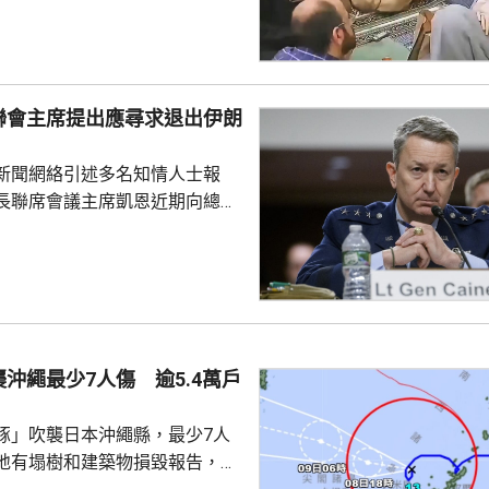
像在早前伊朗媒體製作的一部關
紀錄片中出現過，當時穆傑塔巴
引述伊朗反
穆傑塔巴從未在美以聯合空襲
聯會主席提出應尋求退出伊朗
何伊朗政府成員。他病情危重，
，可能隨時死亡。 穆傑塔巴
新聞網絡引述多名知情人士報
梅內伊出任伊朗最高領...
長聯席會議主席凱恩近期向總統
高級幕僚、包括副總統萬斯、國
中央情報局局長拉特克利夫等商
級伊朗軍事行動的憂慮，並提出
事的路徑。 CNN說，相較
隊，特朗普更傾向於透過空襲伊
戰目標，但凱恩等官員認為不太
沖繩最少7人傷 逾5.4萬戶
們希望讓特朗普意識到，即便是
級也可能引發負面效應，...
豚」吹襲日本沖繩縣，最少7人
地有塌樹和建築物損毀報告，有