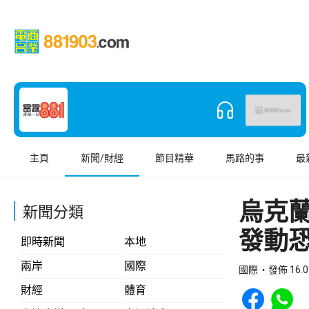
主頁
新聞/財經
節目精華
馬路的事
最
烏克
新聞分類
發動
即時新聞
本地
兩岸
國際
國際
發佈 16.0
Share to Face
Share t
財經
體育