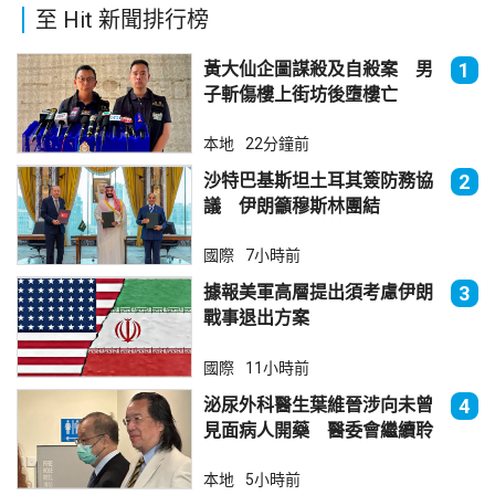
至 Hit 新聞排行榜
黃大仙企圖謀殺及自殺案 男
1
子斬傷樓上街坊後墮樓亡
本地
22分鐘前
沙特巴基斯坦土耳其簽防務協
2
議 伊朗籲穆斯林團結
國際
7小時前
據報美軍高層提出須考慮伊朗
3
戰事退出方案
國際
11小時前
泌尿外科醫生葉維晉涉向未曾
4
見面病人開藥 醫委會繼續聆
訊
本地
5小時前