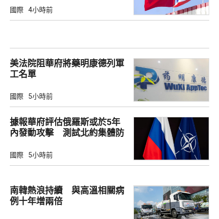
國際
4小時前
美法院阻華府將藥明康德列軍
工名單
國際
5小時前
據報華府評估俄羅斯或於5年
內發動攻擊 測試北約集體防
禦
國際
5小時前
南韓熱浪持續 與高溫相關病
例十年增兩倍