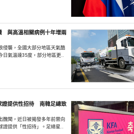
攻擊或小規模入侵等，最有可能
的海三國或波蘭採取行動；有華
都相信，如果普京未能找到體面
續 與高溫相關病例十年增兩
戰事的方式，便可能會升級對北
浪侵襲，全國大部分地區天氣酷
在必要時作出防衛和威...
今日氣溫達35度，部分地區更高
部沿海地區將有強降雨，首都圏和
亦會有零星降雨，有助緩解高溫
天氣相關的病例，過去10年增加
2015每年平均有215宗，到
0年增至658宗，過去5年稍為回
球證提供性招待 南韓足總致
38宗。與高溫天氣有關的死亡病
..
出醜聞，近日被揭發多年前曾向
球證提供「性招待」。足總星期