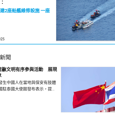
：
2座船艦維修設施 一座
025
新聞
館籲文明有序參與活動 展現
象
發生中國人在當地與保安有肢體
國駐泰國大使館發布表示，提醒
要遵守當地法律法規，文明有序
覺服從活動現場秩序和管理規
、禮貌待人，展現中國公民良好
當地民眾，珍惜和自覺維護「中