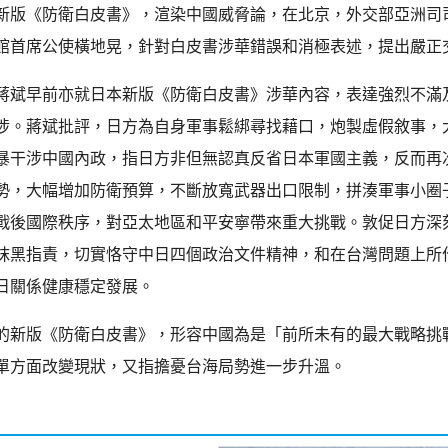
新版《防衛白皮書》，渲染中國威脅論，在北京，外交部亞洲司
館首席公使橫地晃，針對白皮書涉華錯誤和消極表述，提出嚴正
蔣斌早前亦就日本新版《防衛白皮書》涉華內容，表達強烈不滿
涉。蔣斌批評，日方為自身軍事鬆綁尋找藉口，炮製虛假敘事，
暴干涉中國內政，指日方非但無認真反省日本軍國主義，反而再
勢，大幅增加防衛預算，不斷放寬武器出口限制，拼湊軍事小圈
戰後國際秩序，對亞太地區和平安寧帶來重大挑戰。敦促日方深
抹黑指責，切實恪守中日四個政治文件精神，和在台灣問題上所
日關係健康穩定發展。
的新版《防衛白皮書》，形容中國為是「前所未有的最大戰略挑
單方面改變現狀，又指擔憂台海局勢進一步升溫。