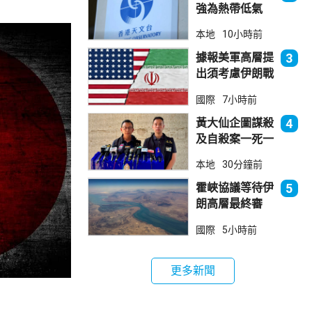
強為熱帶低氣
壓 天文台指對
本地
10小時前
本港直接威脅不
大
據報美軍高層提
3
出須考慮伊朗戰
事退出方案
國際
7小時前
黃大仙企圖謀殺
4
及自殺案一死一
傷 據了解曾因
本地
30分鐘前
噪音爭執
霍峽協議等待伊
5
朗高層最終審
批 華府料重開
國際
5小時前
航道後解除封鎖
更多新聞