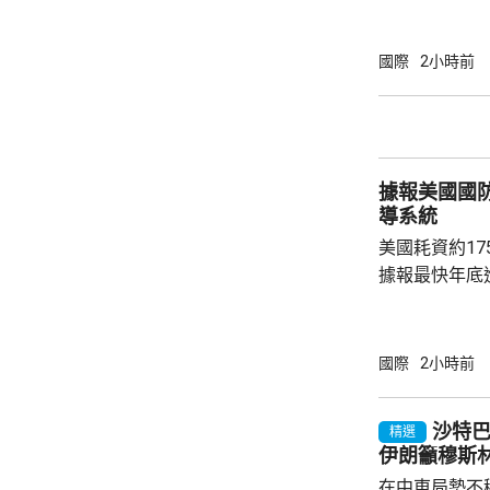
六發聲明致歉
公眾失望和擔
革，保證加強
國際
2小時前
足公眾的期望。 南韓傳媒近日報道，20
一份政府審計報
月至翌年3月
俗場所，向十
據報美國國
每人涉及的費用
導系統
美國耗資約1
據報最快年底
行測試。 彭博社引述消息人士指，研發階段的
測試包括一次地
年進行兩次飛
國際
2小時前
標區域；到2
國防部將根據
沙特
精選
行篩選。消息
伊朗籲穆斯
面測試，政府
在中東局勢不