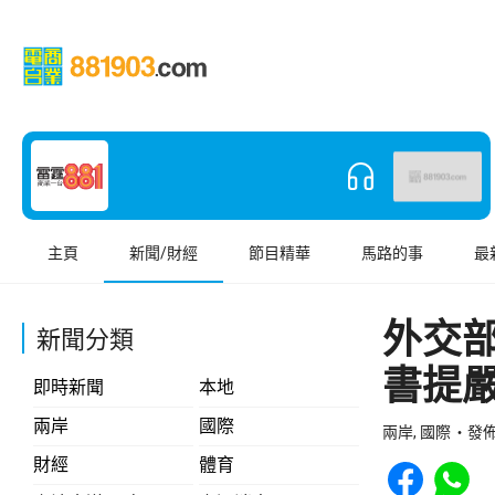
主頁
新聞/財經
節目精華
馬路的事
最
外交
新聞分類
書提
即時新聞
本地
兩岸
國際
兩岸, 國際
發佈 
Share to Face
Share t
財經
體育