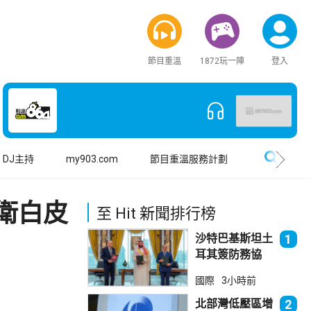
節目重溫
1872玩一陣
登入
搜尋
DJ主持
my903.com
節目重溫服務計劃
衛白皮
至 Hit 新聞排行榜
沙特巴基斯坦土
1
耳其簽防務協
議 伊朗籲穆斯
國際
3小時前
林團結
北部灣低壓區增
2