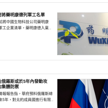
又指，參與活動的
好準備，了解活動規則，包括入
府將藥明康德列軍工名單
帶物品等要求，如發生糾紛或合
前將中國生物科技公司藥明康
，應保持冷靜，依法理性維...
軍工企業清單，藥明康德入稟法
決定。美國聯邦地區法院星期五
欠缺證據，證明有關決定的合理
止執行決定。藥明康德對法院裁
認為此舉減輕公司被列入名單所
響，相信在客觀公平的司法審訊
 美國國防部6月將阿
及比亞迪等中國企業，列為支援
，多間被列入名單的公司事...
估俄羅斯或於5年內發動攻
約集體防禦
情報報告指，華府預料俄羅斯總
來5年，對北約成員國進行有限
測試北約團結程度，以及對集體