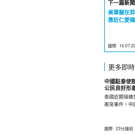
下一篇新聞
美軍擬在菲建
靠近仁愛礁
國際
16.07.2
更多即時
中國駐泰使
公民良好形
泰國近期接連
衝突事件。中
到泰國的公民
參與活動，自
定，文明旅遊
國際
23分鐘前
形象，並尊重