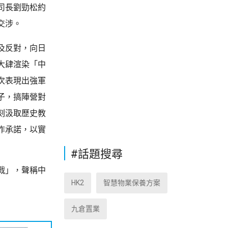
司長劉勁松約
交涉。
及反對，向日
大肆渲染「中
次表現出強軍
子，搞陣營對
刻汲取歷史教
作承諾，以實
#話題搜尋
戰」，聲稱中
HK2
智慧物業保養方案
九倉置業