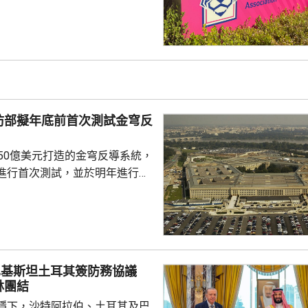
，指對於近期圍繞足總的爭議令
憂深表歉意，承諾進行全面改
組織內部的透明度和誠信，以滿
16年
告顯示，南韓足總在2011年3
期間，曾在首爾、蔚山等地的風
多名外籍球證提供「性招待」，
防部擬年底前首次測試金穹反
由數十萬至近百萬韓...
750億美元打造的金穹反導系統，
進行首次測試，並於明年進行飛
面測試，之後會在2027和28
行測試，將攔截器發射到空中目
029年進行的目標攔截擊落測試。
參與企業的成本和效能等指標進
巴基斯坦土耳其簽防務協議
人士指，如果年底前順利完成地
林團結
會向相關公司支付6000萬美元，
穩下，沙特阿拉伯、土耳其及巴