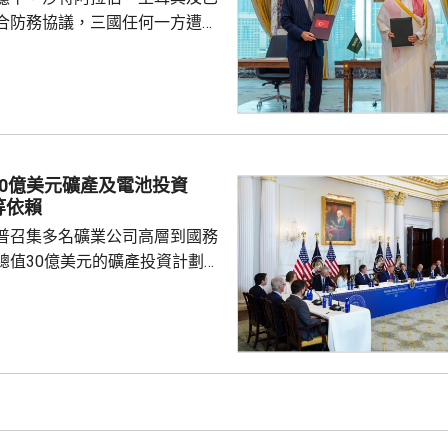
隊會由...
合防務協議，三國任何一方遭受
被視為對三國的攻擊。 沙特過
受到美伊戰事波及，同時受到獲
門胡塞武裝攻擊。有沙特官員表
視為對伊朗的一個警告，顯示如
會引起的後果，包括令巴基斯坦
戰事急劇擴大。 區內多個國
30億美元礦產及電池投資
作組織都表示歡迎協議。不過伊
等依賴
全與外交政策委員會...
普召集多名礦業公司高層到國務
總值30億美元的礦產投資計劃，
依賴。 特朗普指，各項
為美國創造大量就業機會，同時
與安全，重新奪回美國作為世界
的地位，令美國毋須再依賴敵對
當地一間電
供14億美元貸款，以擴大電池生
尼蘇達州一間磁鐵製造公司，投