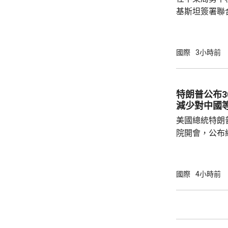
預料美國太空部
基斯坦簽署聯
武裝攻擊，都會
去數個月多次
伊朗支持的也
國際
3小時前
示，協議可被
果攻擊沙特將
和土耳其介入，令
特朗普公布
家和伊斯蘭合
減少對中國
朗議會的國家安
美國總統特朗
院開會，公布
以減少對中國等國家的
投資計劃將會
加強經濟穩定
國際
4小時前
礦產超級大國
的國家獲得資源。 投資計劃包括向
池材料公司提
產，以及向明