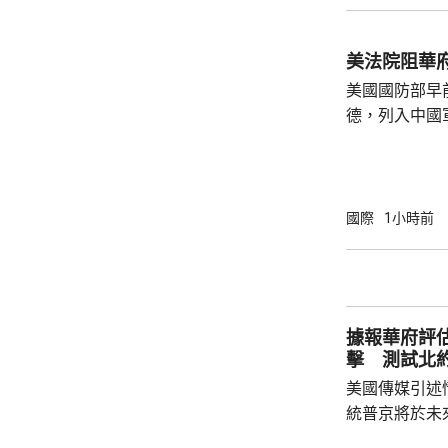
泰一家親」傳統友誼。 使館
公民要提前做
美法院阻華
場、拍攝、攜
美國國防部早
法權益受到侵害
德，列入中國
院挑戰華府的
裁定，國防部
性，並頒令阻
決表示歡迎，
國際
1小時前
帶來的不利影
後，事實終將不辯自明。
里巴巴、百度
中國軍方的實體
據報華府評
擊 測試北
美國傳媒引述
統普京將於未
度的攻擊，以