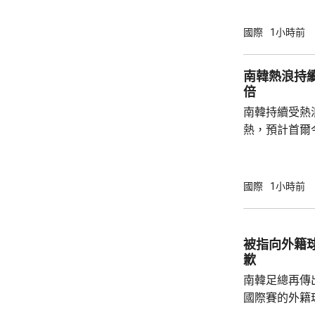
防禦的決心。 據報報告列出多個攻擊的可能
性，包括網絡
國際
1小時前
的是針對波羅
府和北約官員
南韓熱浪持
地結束烏克蘭
倍
約的衝突。 北約拒絕置評，只表示一直評估不
南韓持續受熱
同情況，準備好
熱，預計首爾
達37度；東
中部地區下午
天氣。 高溫天氣可能引致健康問題。南韓當局
國際
1小時前
公布，與高溫
兩倍；2011至
2016至202
被指向外籍
落，但仍有6
歉
例亦有所增加，.
南韓足總再傳
國際賽的外籍