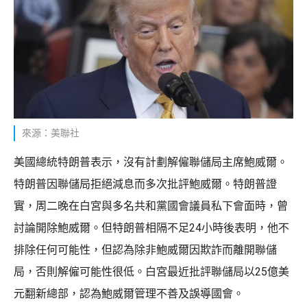
來源：美聯社
美國總統特朗普表示，沒有計劃解僱聯儲局主席鮑威爾。
特朗普因聯儲局拒絕減息而多次批評鮑威爾。特朗普證
實，周二晚在白宮與多名共和黨國會議員私下會面時，曾
討論開除鮑威爾。但特朗普相隔不足24小時後表明，他不
排除任何可能性，但認為除非鮑威爾因欺詐而離開聯儲
局，否則解僱可能性很低。白宮最近批評聯儲局以25億美
元翻新總部，認為鮑威爾管理不善及誤導國會。