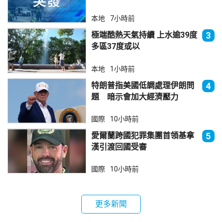
本地
7小時前
極端酷熱天氣持續 上水逾39度
3
多區37度或以
本地
1小時前
特朗普指美國低調處理伊朗問
4
題 暗示會加大經濟壓力
國際
10小時前
愛爾蘭跨國犯罪集團首領基拿
5
漢引渡回國受審
國際
10小時前
更多新聞