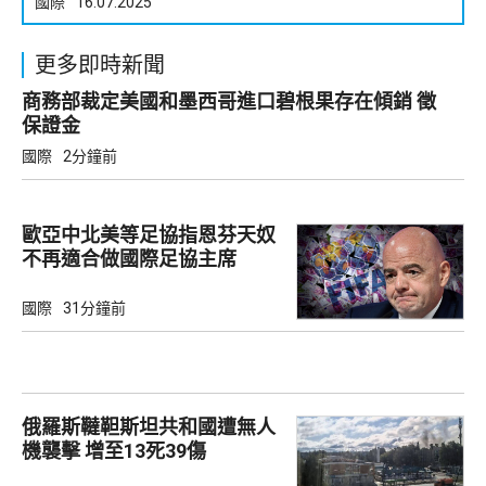
國際
16.07.2025
更多即時新聞
商務部裁定美國和墨西哥進口碧根果存在傾銷 徵
保證金
國際
2分鐘前
歐亞中北美等足協指恩芬天奴
不再適合做國際足協主席
國際
31分鐘前
俄羅斯韃靼斯坦共和國遭無人
機襲擊 增至13死39傷