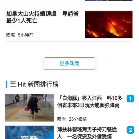
加拿大山火持續肆虐 卑詩省
最少1人死亡
國際
5小時前
更多新聞
至 Hit 新聞排行榜
「白海豚」移入江西 料10多
1
個省未來3日現大範圍強降雨
兩岸
26分鐘前
薄扶林碧瑤灣男子持刀襲途
2
人 一名保安及外傭受傷