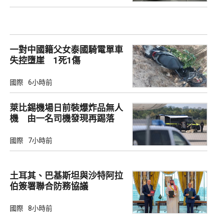
一對中國籍父女泰國騎電單車
失控墮崖 1死1傷
國際
6小時前
萊比錫機場日前裝爆炸品無人
機 由一名司機發現再踢落
國際
7小時前
土耳其、巴基斯坦與沙特阿拉
伯簽署聯合防務協議
國際
8小時前