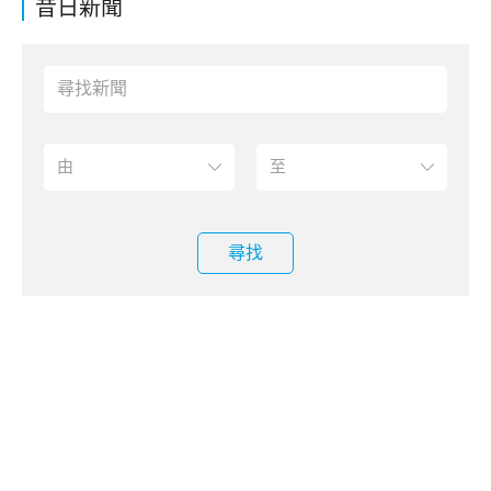
昔日新聞
尋找