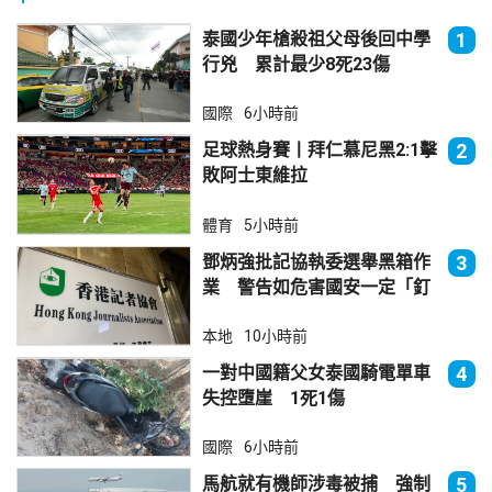
泰國少年槍殺祖父母後回中學
1
行兇 累計最少8死23傷
國際
6小時前
足球熱身賽丨拜仁慕尼黑2:1擊
2
敗阿士東維拉
體育
5小時前
鄧炳強批記協執委選舉黑箱作
3
業 警告如危害國安一定「釘
死你」
本地
10小時前
一對中國籍父女泰國騎電單車
4
失控墮崖 1死1傷
國際
6小時前
馬航就有機師涉毒被捕 強制
5