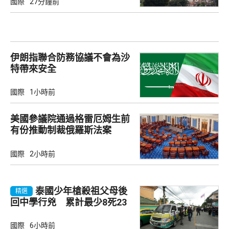
國際
27分鐘前
伊朗指聯合防務協議不會為沙
特帶來安全
國際
1小時前
美國參議院通過格雷厄姆生前
有份推動制裁俄羅斯法案
國際
2小時前
泰國少年槍殺祖父母後
精選
回中學行兇 累計最少8死23
傷
國際
6小時前