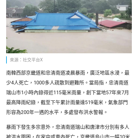
來源：社交平台X
南韓西部京畿道和忠清南道凌晨暴雨，廣泛地區水浸，最
少4人死亡，1000多人疏散到避難所。當局指，忠清南道
瑞山市1小時內錄得近115毫米雨量，創下當地57年來7月
最高降雨紀錄，截至下午累計雨量達519毫米，氣象部門
形容為200年一遇的水平，多處發布洪水警報。
暴雨下發生多宗意外，忠清南道瑞山和唐津市分別有多人
被洪水圍困，在家中或車內死亡，京畿道烏山市一幅10米