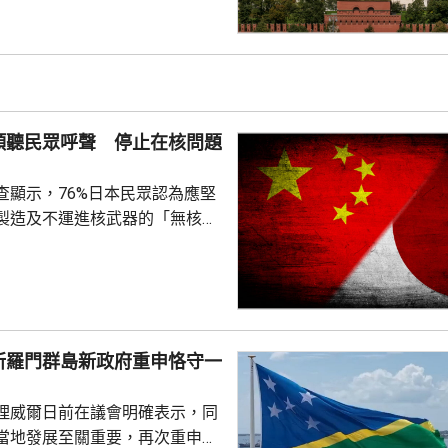
，參與抹黑俄羅斯武裝部隊的活
屬刑事犯罪；基金會又推動反俄
持其他不受歡迎的組織。
傾聽民眾呼聲 停止在核問題
查顯示，76%日本民眾認為應堅
製造及不運進核武器的「無核三
77%民眾反對美國將核武器部署
共享」構想。在北京，外交部發
指，民調結果充分反映日本主流
核立場，對來之不易的和平與繁
本官員公然炒作「核選項」、試
所羅門群島新政府重申恪守一
三原則」，暴露出日本右翼勢力
治、軍事野心，是拿一億多日本
理威爾日前在議會明確表示，同
人民的未來豪賭。 林劍指出，民心不...
當地發展至關重要，再次重申所