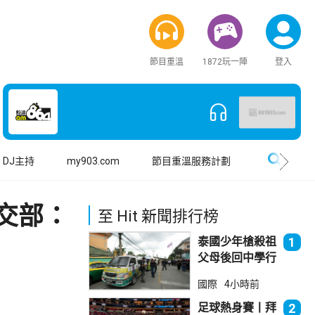
節目重溫
1872玩一陣
登入
搜尋
DJ主持
my903.com
節目重溫服務計劃
交部：
至 Hit 新聞排行榜
泰國少年槍殺祖
1
父母後回中學行
兇 累計最少8
國際
4小時前
死23傷
足球熱身賽丨拜
2