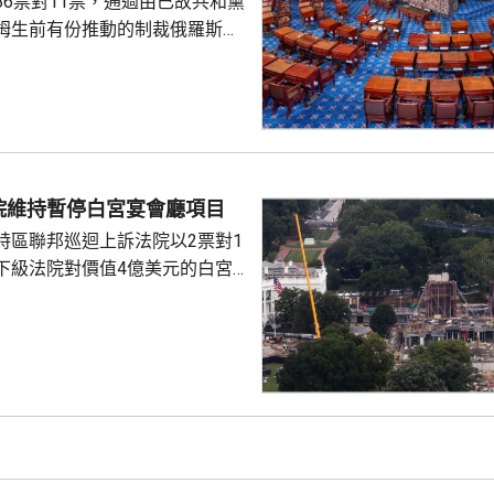
86票對11票，通過由已故共和黨
姆生前有份推動的制裁俄羅斯法
斯用於俄烏戰事的資金來源。 有
統特朗普，向全球購買最多俄羅
氣的5個國家，包括中國及印度
裁俄羅斯總統普京、俄羅斯的軍
機構、能源項目，以及用來規避
措施的運油輪。 格雷厄姆與
院維持暫停白宮宴會廳項目
連斯基關係密切，上月去世前曾
特區聯邦巡迴上訴法院以2票對1
連基斯其後到華...
下級法院對價值4億美元的白宮
布暫停令。但上訴法院的裁決將
行，以便特朗普政府有時間提出上
特朗普在未經國會批准下，興建
。政府辯稱，白宮宴會廳對於舉
動，以及保障白宮安全具有必要