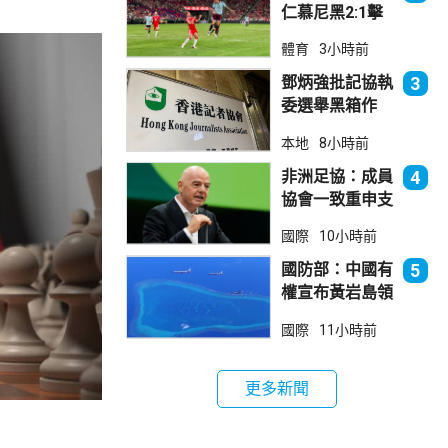
仁慕尼黑2:1擊
敗阿士東維拉
體育
3小時前
鄧炳強批記協執
3
委選舉黑箱作
業 警告如危害
本地
8小時前
國安一定「釘死
你」
非洲足協：成員
4
協會一致重申支
持恩芬天奴
國際
10小時前
國防部：中國有
5
權宣布黃岩島領
海基線 菲方侵
國際
11小時前
犯主權
更多新聞