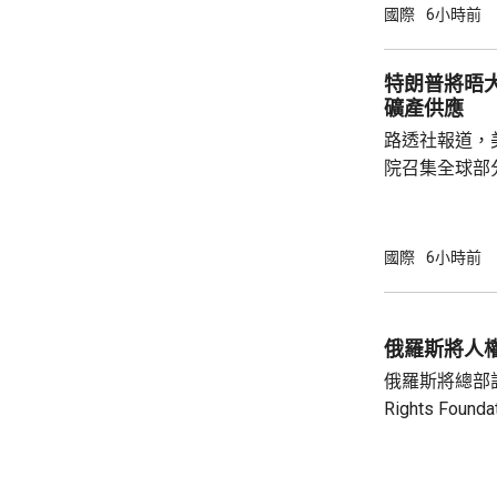
任何一國遭受
國際
6小時前
攻擊。 協議未有具體提到涉及哪些防務承諾或
義務，但指明
特朗普將晤
作。路透社引
礦產供應
禦性質，僅承
路透社報道，
針對任何國家、
院召集全球部
保障美國和盟
指，雖然特朗
但華府正急需
國際
6小時前
損的武器庫存
彈，而稀土、
關重要，同時
俄羅斯將人
鏈的依賴，計
俄羅斯將總部設
錄。 消息人士預計，出席的業界巨頭包括全
Rights Fo
球...
基金會由已故
尤利婭擔任主席。 俄羅斯檢察院指
會在其「暴政