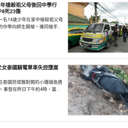
少年槍殺祖父母後回中學行
8死23傷
一名14歲少年在家中槍殺祖父母
的中學向師生開槍。連同槍手在
共造成最少8人死亡、30多人受
傷勢嚴重，另外10多人已出院。
槍手早上先在家中，用祖父的9
，槍殺同住的祖父和祖母，10時
兇。網上片段見到，穿紫色衣的
父女泰國騎電單車失控墮崖
外的走廊行過，亦有人拍到他為
校方事後疏散學生，警方圍封校
在泰國芭堤雅對開的小珊瑚島遇
子彈和2個備...
傷。事發在昨日下午約4時，當地
者是一對父女，當時騎租用的電
彎位落斜時，失控跌落懸崖，51
亡，年約30歲的女兒受傷送院救
安放在醫院，等待家屬認領。 中
館表示，收到中國公民傷亡信息