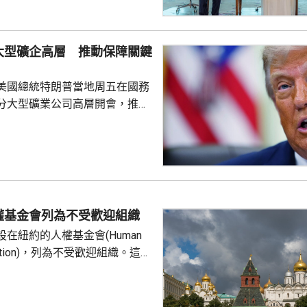
武裝攻擊，都會被視為對三國的
要加強三國在各個領域的防務合
大型礦企高層 推動保障關鍵
述有土耳其官員指，協議純屬防
諾為防禦目的提供相互支持，不
美國總統特朗普當地周五在國務
組織或個人，亦向其他區...
分大型礦業公司高層開會，推動
友關鍵礦產供應的議程。報道
普早前否認彈藥庫存嚴重短缺，
關鍵礦產來補充伊朗戰事期間耗
，包括精確制導導彈與防空攔截
鎢和鍺等礦產供應對這些武器至
當局亦尋求減少美國對中國供應
權基金會列為不受歡迎組織
劃宣布一系列協議和諒解備忘
在紐約的人權基金會(Human
undation)，列為不受歡迎組織。這個
俄羅斯異見人士納瓦爾尼的遺孀
，人權基金
追蹤器」計劃中，將俄羅斯列為