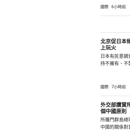
完全專制政權
國際
6小時前
動，有關行為
制裁，以及支
北京促日本
上玩火
日本有民意調
持不擁有、不
原則」；另有
至日本的「核
言人林劍回應
國際
7小時前
民意的鮮明反
榮的珍惜。日
外交部讚賞
圖突破「無核
個中國原則
日益膨脹的政
所羅門群島總
中國的關係對