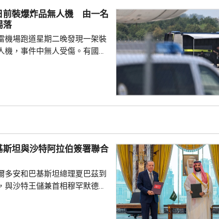
案警局及醫院，要求積極救治傷
日前裝爆炸品無人機 由一名
死者遺體。使館已聯繫死者在國
踢落
家屬在泰國善後提...
雷機場跑道星期二晚發現一架裝
人機，事件中無人受傷。有國會
一名機場巴士司機發現無人機低
踢落，無人機之後跌下地面，形
膽及勇敢，亦非常危險，但就因
次無人機襲擊。薩克森州內政部
行為，但指不應仿傚，應先通知
近被發現，檢察官已展開反恐調
基斯坦與沙特阿拉伯簽署聯合
言人表示，總理默茨已召...
爾多安和巴基斯坦總理夏巴茲到
，與沙特王儲兼首相穆罕默德在
，簽署聯合防務協議，期望增強
行為的集體威懾力，如果三國中