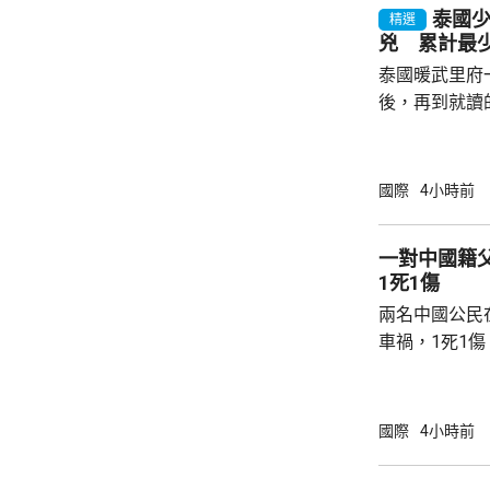
泰國
精選
兇 累計最少
泰國暖武里府
後，再到就讀
內，2宗案件
傷，其中9人
當地警方指，
國際
4小時前
毫米口徑手槍
過後再回校行
一對中國籍
槍手曾在課室
1死1傷
手槍換子彈。
兩名中國公民
園，共檢獲34發
車禍，1死1
傳媒報道，死
單車去到一處
歲父親當場死
國際
4小時前
治。死者遺體
國駐泰國大使