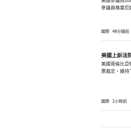
美國參議院以
參議員格雷厄
案，打擊俄羅
關法案授權總
斯石油及天然
國際
48分鐘前
加徵關稅、制
政領袖、金融
美國現有對俄制裁
美國上訴法
烏克蘭總統澤
美國哥倫比亞
訪問烏克蘭。澤
票裁定，維持
宴會廳項目頒
暫緩14日執
訴。 美國聯邦地區法官早前指，沒有任何聯邦
法律賦予總統
國際
2小時前
宴會廳的權力
辦大型正式活
性。