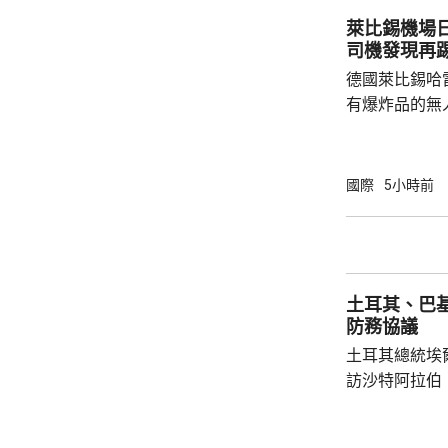
後，已聯繫辦
萊比錫機場
者，妥善保存
司機發現再
內的親屬，將為
德國萊比錫哈
有爆炸品的無
議員透露，是
空飛行，將其
容司機行為大
國際
5小時前
此可能阻止一
長讚揚司機的
當局。 報道指，涉事無人機在一架烏克蘭安東
諾夫運輸機附
土耳其、巴
查。德國政府發
防務協議
土耳其總統埃
訪沙特阿拉伯
聖城麥加會面
針對任何侵略