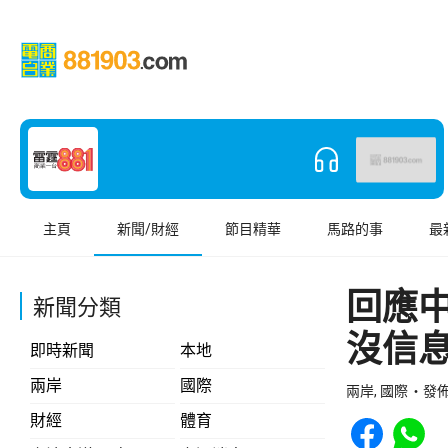
主頁
新聞/財經
節目精華
馬路的事
最
回應
新聞分類
沒信
即時新聞
本地
兩岸
國際
兩岸, 國際
發佈 
Share to Face
Share t
財經
體育