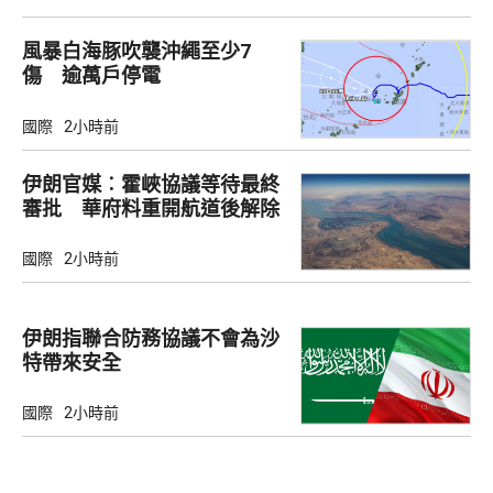
風暴白海豚吹襲沖繩至少7
傷 逾萬戶停電
國際
2小時前
伊朗官媒︰霍峽協議等待最終
審批 華府料重開航道後解除
封鎖
國際
2小時前
伊朗指聯合防務協議不會為沙
特帶來安全
國際
2小時前