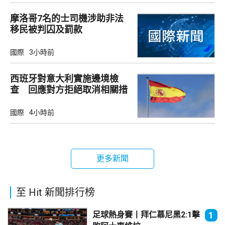
摩洛哥7名的士司機涉助非法
移民被判囚及罰款
國際
3小時前
西班牙對意大利實施邊境檢
查 回應對方拒絕取消相關措
施
國際
4小時前
更多新聞
至 Hit 新聞排行榜
足球熱身賽丨拜仁慕尼黑2:1擊
1