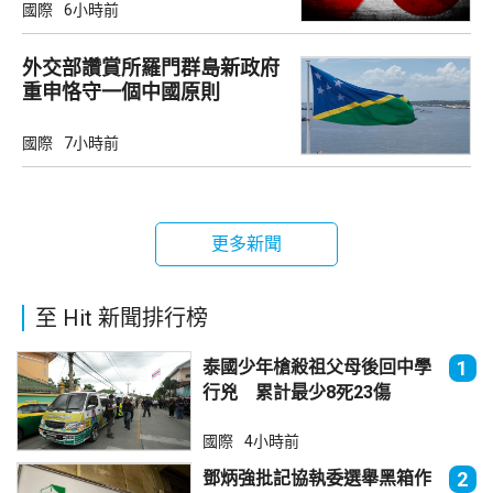
國際
6小時前
外交部讚賞所羅門群島新政府
重申恪守一個中國原則
國際
7小時前
更多新聞
至 Hit 新聞排行榜
泰國少年槍殺祖父母後回中學
1
行兇 累計最少8死23傷
國際
4小時前
鄧炳強批記協執委選舉黑箱作
2