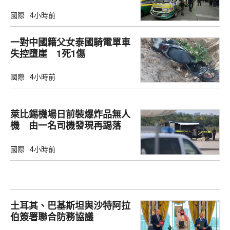
傷
國際
4小時前
一對中國籍父女泰國騎電單車
失控墮崖 1死1傷
國際
4小時前
萊比錫機場日前裝爆炸品無人
機 由一名司機發現再踢落
國際
4小時前
土耳其、巴基斯坦與沙特阿拉
伯簽署聯合防務協議