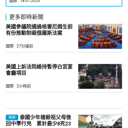
國際
18.07.2025
更多即時新聞
美國參議院通過格雷厄姆生前
有份推動制裁俄羅斯法案
國際
27分鐘前
美國上訴法院維持暫停白宮宴
會廳項目
國際
2小時前
泰國少年槍殺祖父母後
精選
回中學行兇 累計最少8死23