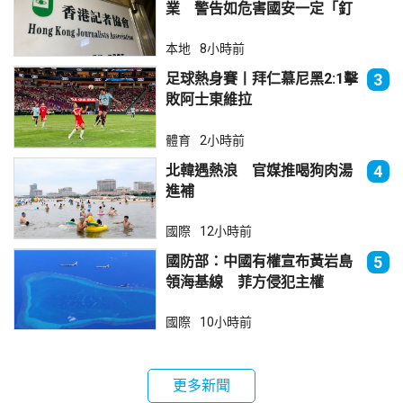
業 警告如危害國安一定「釘
死你」
本地
8小時前
足球熱身賽丨拜仁慕尼黑2:1擊
3
敗阿士東維拉
體育
2小時前
北韓遇熱浪 官媒推喝狗肉湯
4
進補
國際
12小時前
國防部：中國有權宣布黃岩島
5
領海基線 菲方侵犯主權
國際
10小時前
更多新聞