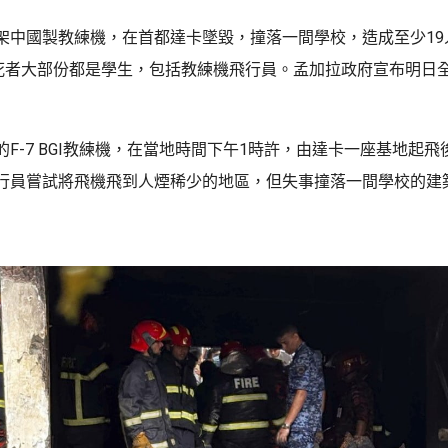
架中國製教練機，在首都達卡墜毀，撞落一間學校，造成至少19
。死者大部份都是學生，包括教練機飛行員。孟加拉政府宣布明日
F-7 BGI教練機，在當地時間下午1時許，由達卡一座基地起
行員嘗試將飛機飛到人煙稀少的地區，但失事撞落一間學校的建