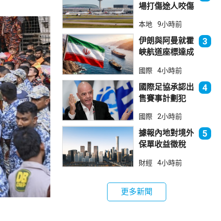
場打傷途人咬傷
警員 被新加坡
本地
9小時前
法院判囚
伊朗與阿曼就霍
3
峽航道座標達成
一致 新航道大
國際
4小時前
部分途經伊朗領
海
國際足協承認出
4
售賽事計劃犯
錯 惟仍全力支
國際
2小時前
持恩芬天奴
據報內地對境外
5
保單收益徵稅
20% 保誠滙控
財經
4小時前
倫敦股價急跌
更多新聞