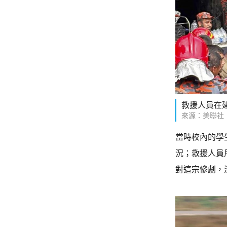
救援人員在
來源：美聯社
當時校內的學
況；救援人員
對這宗慘劇，