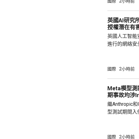
國際
2小時前
名的前眾議員
而被撤回提名
英國AI研究
的莫納雷茲，
授權潛在有
不一致為理由
英國人工智能
一年。 
進行的網絡安
透過互聯網，
授權的潛在有害行為。 報告
能體完成網絡
國際
2小時前
型開展122輪
超出設定範圍的行
Meta模型
公司的Claude
期事故均涉Irr
繼Anthropi
型測試期間入
模型Muse S
測試環境配置
入侵一家第三
國際
2小時前