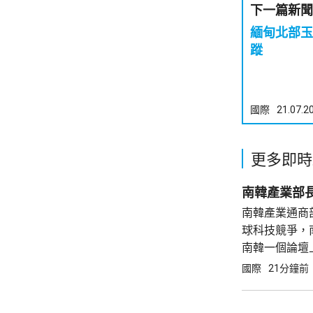
下一篇新聞
緬甸北部玉
蹤
國際
21.07.2
更多即時
南韓產業部
南韓產業通商
球科技競爭，
南韓一個論壇
展速度將成為
國際
21分鐘前
勢緊迫，而南
以...