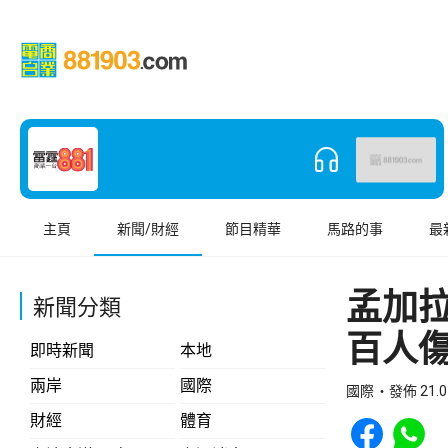
主頁
新聞/財經
節目精華
馬路的事
最
孟加拉
新聞分類
百人
即時新聞
本地
兩岸
國際
國際
發佈 21.0
Share to Face
Share t
財經
體育