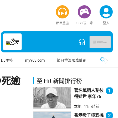
節目重溫
1872玩一陣
登入
搜尋
DJ主持
my903.com
節目重溫服務計劃
9死逾
至 Hit 新聞排行榜
著名填詞人黎彼
1
得逝世 享年76
歲
本地
11小時前
香港母子樟宜機
2