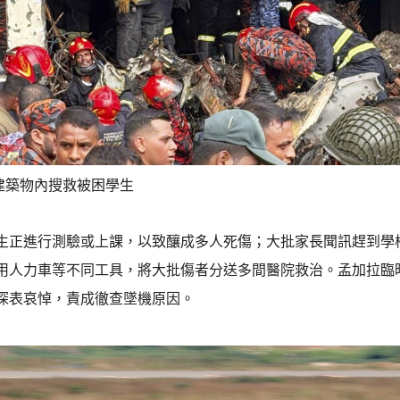
建築物內搜救被困學生
生正進行測驗或上課，以致釀成多人死傷；大批家長聞訊趕到學
用人力車等不同工具，將大批傷者分送多間醫院救治。孟加拉臨
深表哀悼，責成徹查墜機原因。