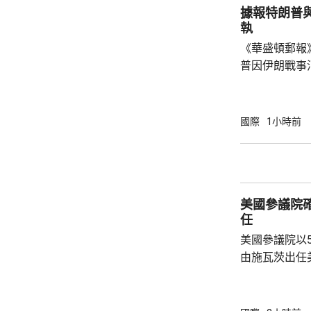
據報特朗普
執
《華盛頓郵報
普因伊朗戰事
塞思爭執。報
席內閣會議期
題已經解決，
國際
1小時前
塞思為何自己
歸咎於副防長
分了解美國彈
美軍遠程制導
美國參議院
特朗普近日暫
任
擊...
美國參議院以
由施瓦茨出任美國
任美國副醫務
名出任疾控中
名的第三位疾