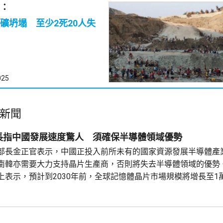
：
礦坍塌 至少2死20人失
025
新聞
長指中國發展速度驚人 須確保半導體領域優勢
部長金正官表示，中國正投入前所未有的國家資源發展半導體產
南韓亦需要大力支持晶片生產商，否則將失去半導體領域的優勢。
上表示，預計到2030年前，全球記憶體晶片市場規模將增長至1
決定性的競爭優勢，又指對中國超乎想像的發展速度深感擔憂，
韓的半導體產業仍然有能力擴張，政府應該透過投資電力和供水