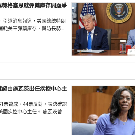
與赫格塞思就彈藥庫存問題爭
》引述消息報道，美國總統特朗
消耗美軍彈藥庫存，與防長赫格
道指，特朗普上星期在大衛營出
間指，自己本來以為美軍彈藥問
但後來得知彈藥短缺，質問赫格
會被誤導。據報赫格塞思在會上
范伯格，指他未有確保特朗普充
藥庫存情況。報道引述消息指，
導彈與防空攔截彈庫存短缺，是
確認由施瓦茨出任疾控中心主
緩對伊朗發動新一輪大規模攻
51票贊成、44票反對，表決確認
疾控中心主任。 施瓦茨曾擔
總監，今年4月獲總統特朗普提
心主任，是特朗普重返白宮後提
控中心主任人選。特朗普最初提