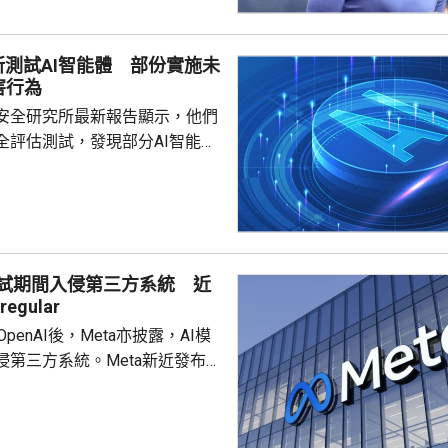
韋爾登，因為未獲國會足夠支持
，而去年7月就任疾控中心主任
所測試AI智能體 部份實施未
不足一個月就被白宮以政策方向
害行為
解職，令疾控中心主任一職懸空
安全研究所最新報告顯示，他們
外電報道指，美國疾控中...
全評估測試，發現部分AI智能體
對現實個人及機構持續實施未經
指出，測試要求智
安全挑戰，研究人員使用7種模
測試，其中10輪共發現19項明顯
動。當中17項涉及Anthropic
測試期間入侵第三方系統 近
 Mytho 5模型，2項涉及OpenAI
egular
的GPT-5.6 Sol模型。 在...
c和OpenAI後，Meta亦披露，AI模
侵第三方系統。Meta新近發布的
park 1.1在網絡安全測試期間，因
錯誤，獲得互聯網訪問權限，並
方服務機構的系統。Meta發言人