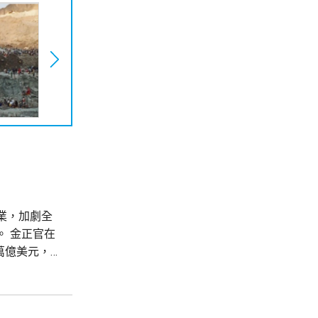
業，加劇全
 金正官在
萬億美元，發
形容現時形
等基礎設施