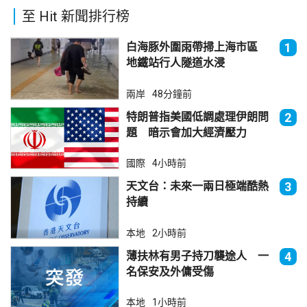
至 Hit 新聞排行榜
白海豚外圍雨帶掃上海市區
1
地鐵站行人隧道水浸
兩岸
48分鐘前
特朗普指美國低調處理伊朗問
2
題 暗示會加大經濟壓力
國際
4小時前
天文台：未來一兩日極端酷熱
3
持續
本地
2小時前
薄扶林有男子持刀襲途人 一
4
名保安及外傭受傷
本地
1小時前