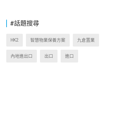
#話題搜尋
HK2
智慧物業保養方案
九倉置業
內地進出口
出口
進口