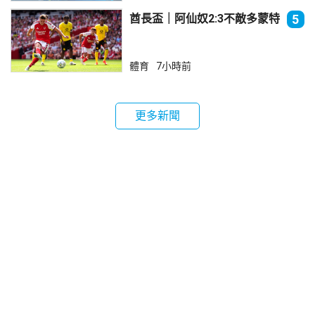
酋長盃｜阿仙奴2:3不敵多蒙特
5
體育
7小時前
更多新聞