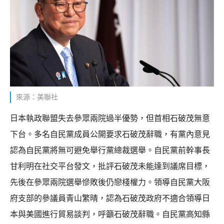
來源：美聯社
日本執政聯盟失去參眾兩院過半優勢，但首相石破茂無意
下台。多名自民黨成員公開要求石破茂辭職，有黨內意見
認為自民黨將無可避免舉行黨總裁選舉。自民黨前幹事長
甘利明在社交平台發文，批評石破茂未能達到議席目標，
先後在參眾兩院選舉慘敗後仍戀棧權力。領導自民黨大阪
府支部的參議員青山繁晴，認為石破茂政府不適合領導日
本與美國進行貿易談判，呼籲石破茂辭職。自民黨高知縣