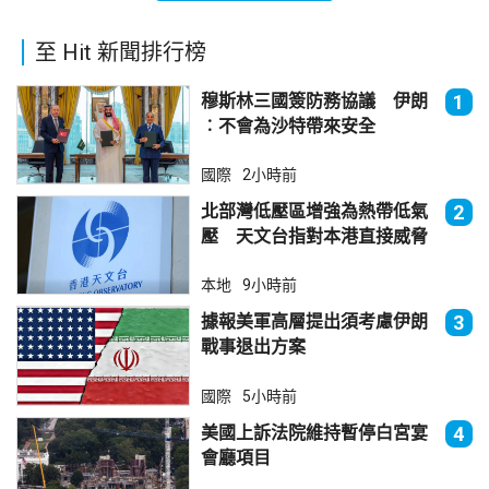
至 Hit 新聞排行榜
穆斯林三國簽防務協議 伊朗
1
︰不會為沙特帶來安全
國際
2小時前
北部灣低壓區增強為熱帶低氣
2
壓 天文台指對本港直接威脅
不大
本地
9小時前
據報美軍高層提出須考慮伊朗
3
戰事退出方案
國際
5小時前
美國上訴法院維持暫停白宮宴
4
會廳項目