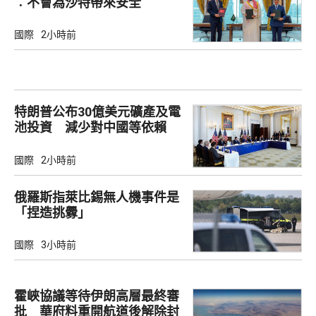
︰不會為沙特帶來安全
國際
2小時前
特朗普公布30億美元礦產及電
池投資 減少對中國等依賴
國際
2小時前
俄羅斯指萊比錫無人機事件是
「捏造挑釁」
國際
3小時前
霍峽協議等待伊朗高層最終審
批 華府料重開航道後解除封