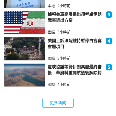
不大
本地
9小時前
據報美軍高層提出須考慮伊朗
3
戰事退出方案
國際
5小時前
美國上訴法院維持暫停白宮宴
4
會廳項目
國際
8小時前
霍峽協議等待伊朗高層最終審
5
批 華府料重開航道後解除封
鎖
國際
4小時前
更多新聞