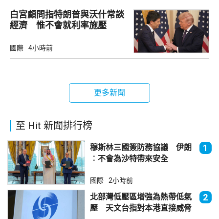
白宮顧問指特朗普與沃什常談
經濟 惟不會就利率施壓
國際
4小時前
更多新聞
至 Hit 新聞排行榜
穆斯林三國簽防務協議 伊朗
1
︰不會為沙特帶來安全
國際
2小時前
北部灣低壓區增強為熱帶低氣
2
壓 天文台指對本港直接威脅