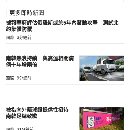
更多即時新聞
據報華府評估俄羅斯或於5年內發動攻擊 測試北
約集體防禦
國際
3分鐘前
南韓熱浪持續 與高溫相關病
例十年增兩倍
國際
9分鐘前
被指向外籍球證提供性招待
南韓足總致歉
國際
31分鐘前