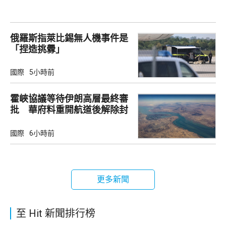
俄羅斯指萊比錫無人機事件是
「捏造挑釁」
國際
5小時前
霍峽協議等待伊朗高層最終審
批 華府料重開航道後解除封
鎖
國際
6小時前
更多新聞
至 Hit 新聞排行榜