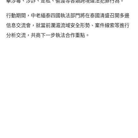
擊涉毒、涉詐、走私、偷渡等各類跨境違法犯罪行為。
行動期間，中老緬泰四國執法部門將在泰國清盛召開多邊
信息交流會，就當前瀾湄流域安全形勢、案件線索等進行
分析交流，共商下一步執法合作重點。