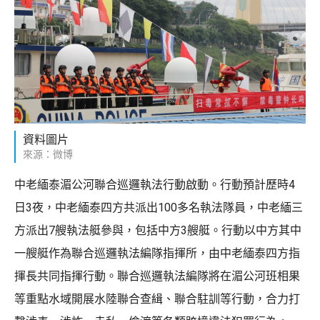
資料圖片
來源：微博
中老緬泰湄公河聯合巡邏執法行動啟動。行動預計歷時4
日3夜，中老緬泰四方共派出100多名執法隊員，中老緬三
方派出7艘執法艇參與，包括中方3艘艇。行動以中方其中
一艘艇作為聯合巡邏執法編隊指揮所，由中老緬泰四方指
揮長共同指揮行動。聯合巡邏執法編隊將在湄公河班相果
等重點水域開展水陸聯合查緝、聯合駐訓等行動，合力打