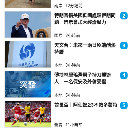
兩岸
12分鐘前
特朗普指美國低調處理伊朗問
2
題 暗示會加大經濟壓力
國際
8小時前
天文台：未來一兩日極端酷熱
3
持續
本地
3小時前
薄扶林碧瑤灣男子持刀襲途
4
人 一名保安及外傭受傷
本地
5小時前
酋長盃｜阿仙奴2:3不敵多蒙特
5
體育
11小時前