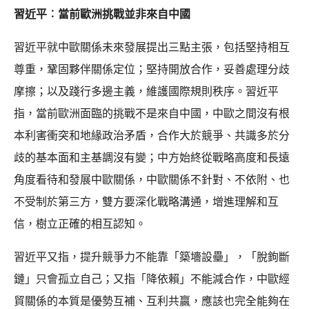
習近平︰當前歐洲挑戰並非來自中國
習近平就中歐關係未來發展提出三點主張，包括堅持相互
尊重，鞏固夥伴關係定位；堅持開放合作，妥善處理分歧
摩擦；以及踐行多邊主義，維護國際規則秩序。習近平
指，當前歐洲面臨的挑戰不是來自中國，中歐之間沒有根
本利害衝突和地緣政治矛盾，合作大於競爭、共識多於分
歧的基本面和主基調沒有變；中方始終從戰略高度和長遠
角度看待和發展中歐關係，中歐關係不針對、不依附、也
不受制於第三方，雙方要深化戰略溝通，增進理解和互
信，樹立正確的相互認知。
習近平又指，提升競爭力不能靠「築墻設壘」，「脫鉤斷
鏈」只會孤立自己；又指「降依賴」不能減合作，中歐經
貿關係的本質是優勢互補、互利共贏，應該也完全能夠在