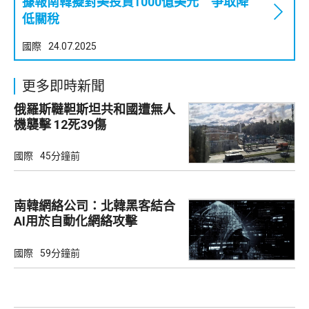
據報南韓擬對美投資1000億美元 爭取降
低關稅
國際
24.07.2025
更多即時新聞
俄羅斯韃靼斯坦共和國遭無人
機襲擊 12死39傷
國際
45分鐘前
南韓網絡公司：北韓黑客結合
AI用於自動化網絡攻擊
國際
59分鐘前