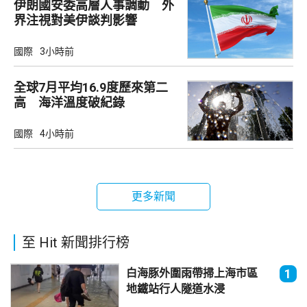
伊朗國安委高層人事調動 外
界注視對美伊談判影響
國際
3小時前
全球7月平均16.9度歷來第二
高 海洋溫度破紀錄
國際
4小時前
更多新聞
至 Hit 新聞排行榜
白海豚外圍雨帶掃上海市區
1
地鐵站行人隧道水浸