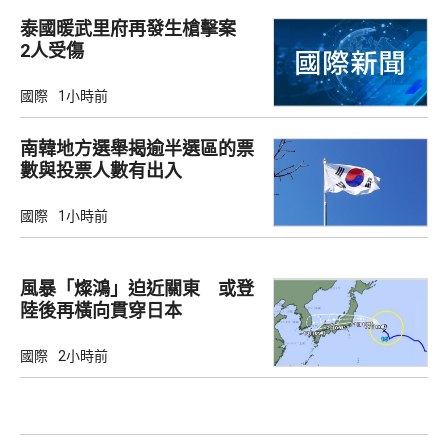
泰國暖武里府再發生槍擊案
2人受傷
國際
1小時前
南韓地方選舉揭逾半選區的票
數與投票人數有出入
國際
1小時前
風暴「燦鴻」迫近關東 或登
陸後再橫向貫穿日本
國際
2小時前