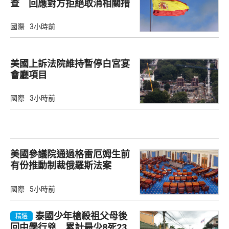
查 回應對方拒絕取消相關措
施
國際
3小時前
美國上訴法院維持暫停白宮宴
會廳項目
國際
3小時前
美國參議院通過格雷厄姆生前
有份推動制裁俄羅斯法案
國際
5小時前
泰國少年槍殺祖父母後
精選
回中學行兇 累計最少8死23