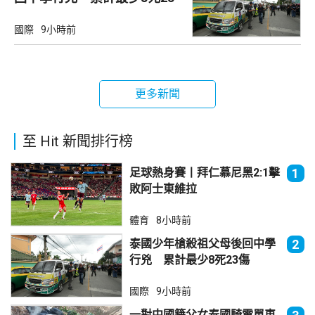
傷
國際
9小時前
更多新聞
至 Hit 新聞排行榜
足球熱身賽丨拜仁慕尼黑2:1擊
1
敗阿士東維拉
體育
8小時前
泰國少年槍殺祖父母後回中學
2
行兇 累計最少8死23傷
國際
9小時前
一對中國籍父女泰國騎電單車