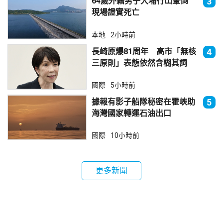
64歲外籍男子大埔行山暈倒
3
現場證實死亡
本地
2小時前
長崎原爆81周年 高市「無核
4
三原則」表態依然含糊其詞
國際
5小時前
據報有影子船隊秘密在霍峽助
5
海灣國家轉運石油出口
國際
10小時前
更多新聞