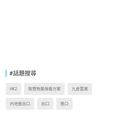
#話題搜尋
HK2
智慧物業保養方案
九倉置業
內地進出口
出口
進口