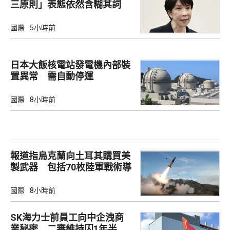
三原則」表態依然含糊其詞
國際
5小時前
日本大飯核電站發電機內部裝
置異常 需自動停運
國際
8小時前
報道指烏克蘭向土耳其購買美
製武器 包括70枚陸軍戰術導
彈
國際
8小時前
SK海力士前員工向中企洩商
業秘密 二審維持囚1年半