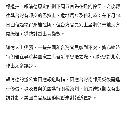
報道指，賴清德原定計劃下周五首先在紐約停留，之後轉
往與台灣有邦交的巴拉圭、危地馬拉及伯利茲；在下月14
日回程過境得州達拉斯，但台方官員到上星期仍未獲美方
開綠燈，導致計劃出現變數。
知情人士透露，一些美國和台灣官員感到不安，擔心總統
特朗普在尋求與國家主席習近平會晤之際，可能會對北京
作出太多讓步。
賴清德的辦公室回應報道時指，因應台灣南部風災後需進
行修復，以及要與美國進行關稅談判，賴清德近期沒有出
訪計劃。美國白宮及國務院暫未對報道置評。