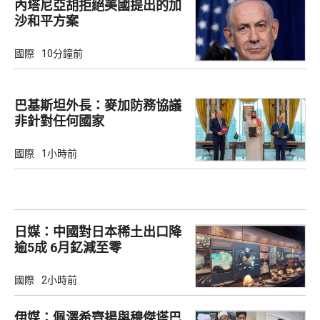
內塔尼亞胡拒絕美國提出的加
沙和平方案
國際
10分鐘前
巴基斯坦外長：麥加防務協議
非針對任何國家
國際
1小時前
日媒：中國對日本稀土出口降
逾5成 6月釔減至零
國際
2小時前
伊媒：佩澤希齊揚與穆傑塔巴