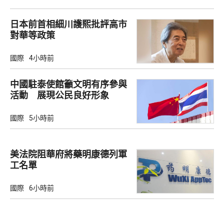
日本前首相細川護熙批評高市
對華等政策
國際
4小時前
中國駐泰使館籲文明有序參與
活動 展現公民良好形象
國際
5小時前
美法院阻華府將藥明康德列軍
工名單
國際
6小時前