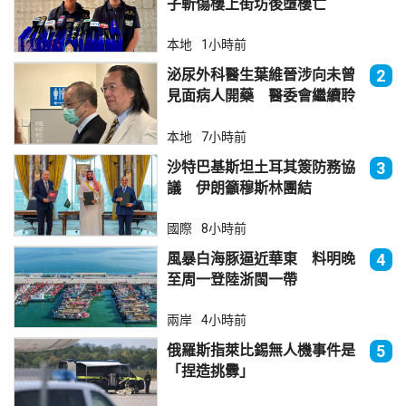
子斬傷樓上街坊後墮樓亡
本地
1小時前
泌尿外科醫生葉維晉涉向未曾
2
見面病人開藥 醫委會繼續聆
訊
本地
7小時前
沙特巴基斯坦土耳其簽防務協
3
議 伊朗籲穆斯林團結
國際
8小時前
風暴白海豚逼近華東 料明晚
4
至周一登陸浙閩一帶
兩岸
4小時前
俄羅斯指萊比錫無人機事件是
5
「捏造挑釁」