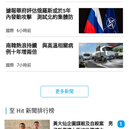
據報華府評估俄羅斯或於5年
內發動攻擊 測試北約集體防
禦
國際
6小時前
南韓熱浪持續 與高溫相關病
例十年增兩倍
國際
7小時前
更多新聞
至 Hit 新聞排行榜
黃大仙企圖謀殺及自殺案 男
1