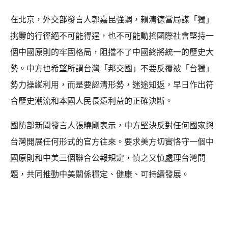
在北京，外交部發言人郭嘉昆強調，賴清德當局謀「獨」
挑釁的行徑絕不可能得逞，也不可能動搖國際社會堅持一
個中國原則的牢固格局，阻擋不了中國終將統一的歷史大
勢。中方也希望所謂台灣「邦交國」不要反覆被「台獨」
勢力操縱利用，而是要認清形勢，迷途知返，早日作出符
合歷史潮流和本國人民長遠利益的正確決斷。
國防部新聞發言人張曉剛表示，中方堅決反對任何國家與
台灣開展任何形式的官方往來。要求美方切實恪守一個中
國原則和中美三個聯合公報規定，慎之又慎處理台灣問
題，共同推動中美關係穩定、健康、可持續發展。