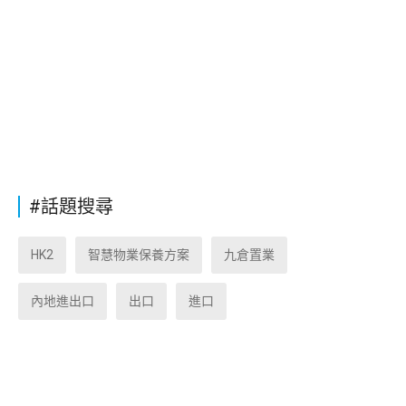
#話題搜尋
HK2
智慧物業保養方案
九倉置業
內地進出口
出口
進口