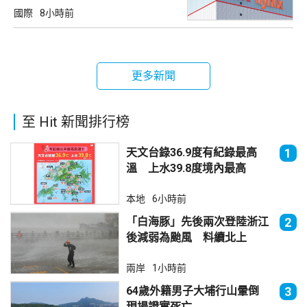
國際
8小時前
更多新聞
至 Hit 新聞排行榜
天文台錄36.9度有紀錄最高
1
溫 上水39.8度境內最高
本地
6小時前
「白海豚」先後兩次登陸浙江
2
後減弱為颱風 料續北上
兩岸
1小時前
64歲外籍男子大埔行山暈倒
3
現場證實死亡