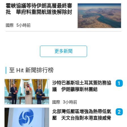
霍峽協議等待伊朗高層最終審
批 華府料重開航道後解除封
鎖
國際
5小時前
更多新聞
至 Hit 新聞排行榜
沙特巴基斯坦土耳其簽防務協
1
議 伊朗籲穆斯林團結
國際
3小時前
北部灣低壓區增強為熱帶低氣
2
壓 天文台指對本港直接威脅
不大