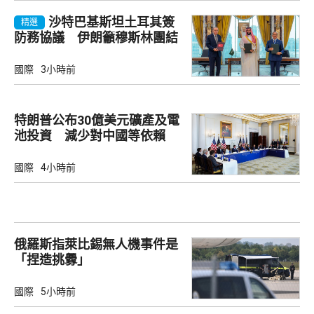
沙特巴基斯坦土耳其簽
精選
防務協議 伊朗籲穆斯林團結
國際
3小時前
特朗普公布30億美元礦產及電
池投資 減少對中國等依賴
國際
4小時前
俄羅斯指萊比錫無人機事件是
「捏造挑釁」
國際
5小時前