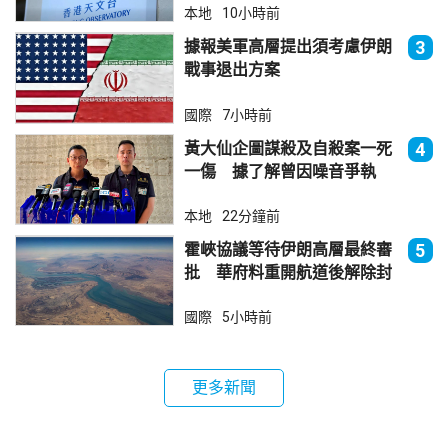
本地
10小時前
據報美軍高層提出須考慮伊朗
3
戰事退出方案
國際
7小時前
黃大仙企圖謀殺及自殺案一死
4
一傷 據了解曾因噪音爭執
本地
22分鐘前
霍峽協議等待伊朗高層最終審
5
批 華府料重開航道後解除封
鎖
國際
5小時前
更多新聞