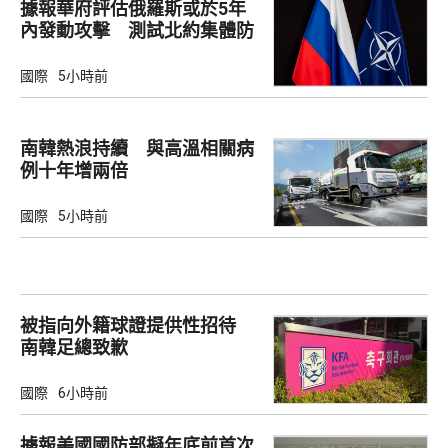
據報華府評估俄羅斯或於5年
內發動攻擊 測試北約集體防
禦
國際
5小時前
南韓熱浪持續 與高溫相關病
例十年增兩倍
國際
5小時前
被指向外籍球證提供性招待
南韓足總致歉
國際
6小時前
據報美國國防部擬年底前首次