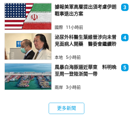
據報美軍高層提出須考慮伊朗
3
戰事退出方案
國際
11小時前
泌尿外科醫生葉維晉涉向未曾
4
見面病人開藥 醫委會繼續聆
訊
本地
5小時前
風暴白海豚逼近華東 料明晚
5
至周一登陸浙閩一帶
兩岸
3小時前
更多新聞