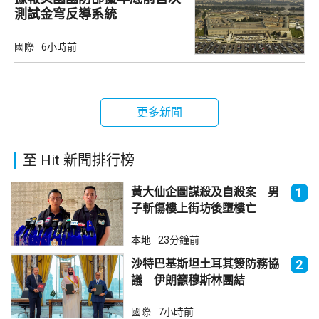
測試金穹反導系統
國際
6小時前
更多新聞
至 Hit 新聞排行榜
黃大仙企圖謀殺及自殺案 男
1
子斬傷樓上街坊後墮樓亡
本地
23分鐘前
沙特巴基斯坦土耳其簽防務協
2
議 伊朗籲穆斯林團結
國際
7小時前