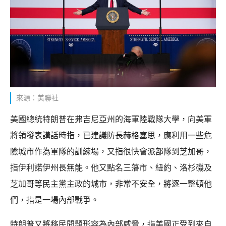
來源：美聯社
美國總統特朗普在弗吉尼亞州的海軍陸戰隊大學，向美軍
將領發表講話時指，已建議防長赫格塞思，應利用一些危
險城市作為軍隊的訓練場，又指很快會派部隊到芝加哥，
指伊利諾伊州長無能。他又點名三藩市、紐約、洛杉磯及
芝加哥等民主黨主政的城市，非常不安全，將逐一整頓他
們，指是一場內部戰爭。
特朗普又將移民問題形容為內部威脅，指美國正受到來自