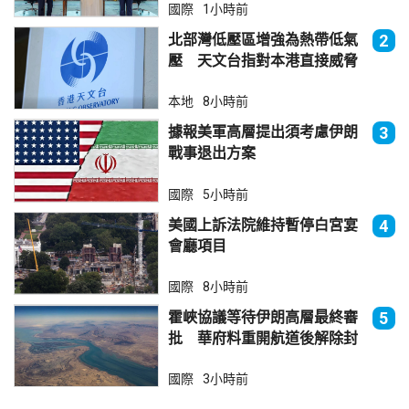
國際
1小時前
北部灣低壓區增強為熱帶低氣
2
壓 天文台指對本港直接威脅
不大
本地
8小時前
據報美軍高層提出須考慮伊朗
3
戰事退出方案
國際
5小時前
美國上訴法院維持暫停白宮宴
4
會廳項目
國際
8小時前
霍峽協議等待伊朗高層最終審
5
批 華府料重開航道後解除封
鎖
國際
3小時前