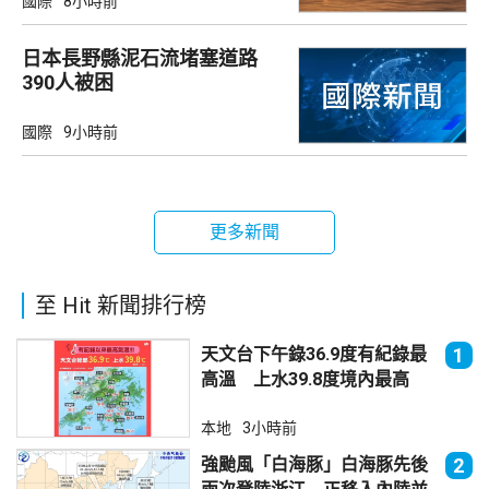
國際
8小時前
日本長野縣泥石流堵塞道路
390人被困
國際
9小時前
更多新聞
至 Hit 新聞排行榜
天文台下午錄36.9度有紀錄最
1
高溫 上水39.8度境內最高
本地
3小時前
強颱風「白海豚」白海豚先後
2