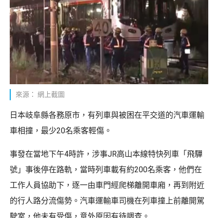
來源： 網上截圖
日本岐阜縣各務原市，有列車與被困在平交道的汽車運輸
車相撞，最少20名乘客輕傷。
事發在當地下午4時許，涉事JR高山本線特快列車「飛驒
號」事後停在路軌，當時列車載有約200名乘客，他們在
工作人員協助下，逐一由車門經爬梯離開車廂，再到附近
的行人路分流傷勢。汽車運輸車司機在列車撞上前離開駕
駛室，他未有受傷，意外原因有待調查。