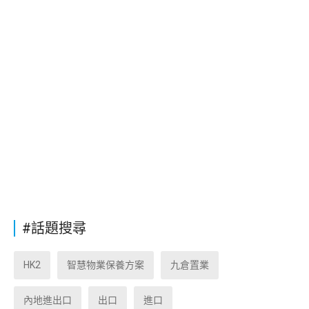
#話題搜尋
HK2
智慧物業保養方案
九倉置業
內地進出口
出口
進口