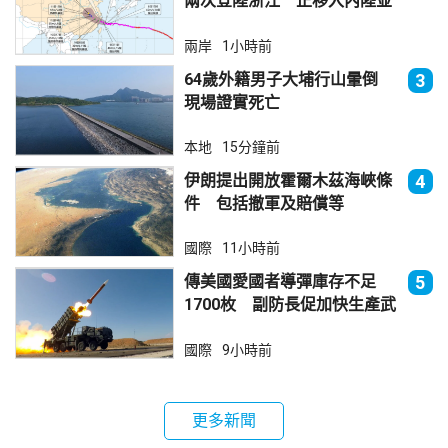
兩次登陸浙江 正移入內陸並
減弱
兩岸
1小時前
64歲外籍男子大埔行山暈倒
3
現場證實死亡
本地
15分鐘前
伊朗提出開放霍爾木茲海峽條
4
件 包括撤軍及賠償等
國際
11小時前
傳美國愛國者導彈庫存不足
5
1700枚 副防長促加快生產武
器
國際
9小時前
更多新聞